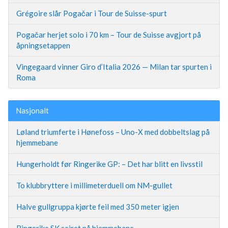
Grégoire slår Pogačar i Tour de Suisse-spurt
Pogačar herjet solo i 70 km – Tour de Suisse avgjort på
åpningsetappen
Vingegaard vinner Giro d’Italia 2026 — Milan tar spurten i
Roma
Nasjonalt
Løland triumferte i Hønefoss – Uno-X med dobbeltslag på
hjemmebane
Hungerholdt før Ringerike GP: – Det har blitt en livsstil
To klubbryttere i millimeterduell om NM-gullet
Halve gullgruppa kjørte feil med 350 meter igjen
Ringerike SK seiret på hjemmebane