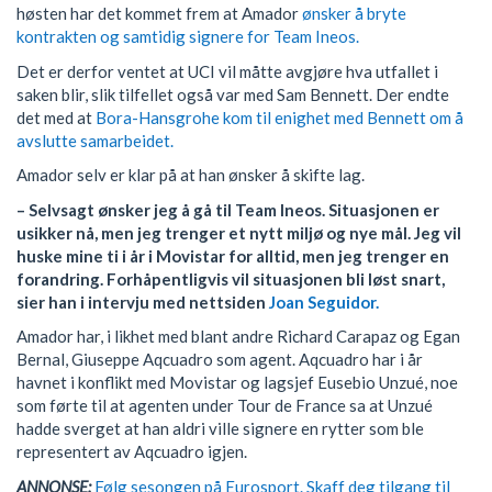
høsten har det kommet frem at Amador
ønsker å bryte
kontrakten og samtidig signere for Team Ineos.
Det er derfor ventet at UCI vil måtte avgjøre hva utfallet i
saken blir, slik tilfellet også var med Sam Bennett. Der endte
det med at
Bora-Hansgrohe kom til enighet med Bennett om å
avslutte samarbeidet.
Amador selv er klar på at han ønsker å skifte lag.
– Selvsagt ønsker jeg å gå til Team Ineos. Situasjonen er
usikker nå, men jeg trenger et nytt miljø og nye mål. Jeg vil
huske mine ti i år i Movistar for alltid, men jeg trenger en
forandring. Forhåpentligvis vil situasjonen bli løst snart,
sier han i intervju med nettsiden
Joan Seguidor.
Amador har, i likhet med blant andre Richard Carapaz og Egan
Bernal, Giuseppe Aqcuadro som agent. Aqcuadro har i år
havnet i konflikt med Movistar og lagsjef Eusebio Unzué, noe
som førte til at agenten under Tour de France sa at Unzué
hadde sverget at han aldri ville signere en rytter som ble
representert av Aqcuadro igjen.
ANNONSE:
Følg sesongen på Eurosport. Skaff deg tilgang til