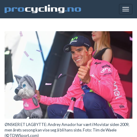
Togg
navig
ØNSKER ET LAGBYTTE: Andrey Amador har vært i Movistar siden 2009,
men årets sesong kan vise seg å bli hans siste. Foto: Tim de Waele
(©TDWSport.com)