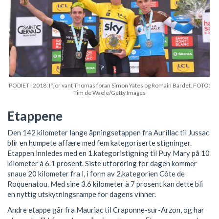
PODIET I 2018: I fjor vant Thomas foran Simon Yates og Romain Bardet. FOTO:
Tim de Waele/Getty Images
Etappene
Den 142 kilometer lange åpningsetappen fra Aurillac til Jussac
blir en humpete affære med fem kategoriserte stigninger.
Etappen innledes med en 1.kategoristigning til Puy Mary på 10
kilometer à 6.1 prosent. Siste utfordring for dagen kommer
snaue 20 kilometer fra l, i form av 2.kategorien Côte de
Roquenatou. Med sine 3.6 kilometer à 7 prosent kan dette bli
en nyttig utskytningsrampe for dagens vinner.
Andre etappe går fra Mauriac til Craponne-sur-Arzon, og har