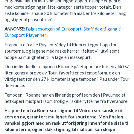
et ganske likt format som åpningsetappen. Etappe er pepret
med korte stigninger, åtte kategoriserte topper totalt. Den
siste kommer snaue 20 kilometer fra mål, er tre kilometer lang
og stiger ni prosent i snitt.
ANNONSE:
Følg sesongen på Eurosport. Skaff deg tilgang til
Eurosport Player her!
Etappe tre fra Le Puy-en-Velay til Riom er tegnet opp for
spurterne, og lagene med raske herrer i feltet vil utvilsomt
hoppe på muligheten til å lage en massepurt.
Den individuelle tempoen i Roanne på etappe fire blir en aldri så
liten generalprøve av Tour-favorittenes tempoform, og en
viktig test før den 27 kilometer lange tempoen i Pau under Tour
de France.
Tempoen i Roanne har en liknende profil som den i Pau, med et
lettkupert midtparti som trolig vil skille rytterne fra hverandre.
Etappe fem fra Boën-sur-Lignon til Voiron ser kanskje ut
som en ny, garantert mulighet for spurterne. Men finalen
vanskeliggjort med en rask utforkjøring innenfor de siste ti
kilometerne, og en slak stigning til mål som kan skape