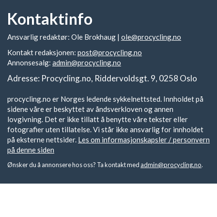
Kontaktinfo
Ansvarlig redaktør: Ole Brokhaug |
ole@procycling.no
Kontakt redaksjonen:
post@procycling.no
Annonsesalg:
admin@procycling.no
Adresse: Procycling.no, Riddervoldsgt. 9, 0258 Oslo
procycling.no er Norges ledende sykkelnettsted. Innholdet på
sidene våre er beskyttet av åndsverkloven og annen
lovgivning. Det er ikke tillatt å benytte våre tekster eller
fotografier uten tillatelse. Vi står ikke ansvarlig for innholdet
på eksterne nettsider.
Les om informasjonskapsler / personvern
på denne siden
Ønsker du å annonsere hos oss? Ta kontakt med
admin@procycling.no
.