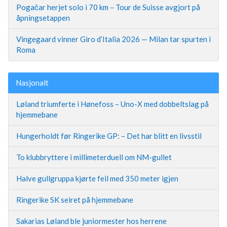
Pogačar herjet solo i 70 km – Tour de Suisse avgjort på
åpningsetappen
Vingegaard vinner Giro d’Italia 2026 — Milan tar spurten i
Roma
Nasjonalt
Løland triumferte i Hønefoss – Uno-X med dobbeltslag på
hjemmebane
Hungerholdt før Ringerike GP: – Det har blitt en livsstil
To klubbryttere i millimeterduell om NM-gullet
Halve gullgruppa kjørte feil med 350 meter igjen
Ringerike SK seiret på hjemmebane
Sakarias Løland ble juniormester hos herrene