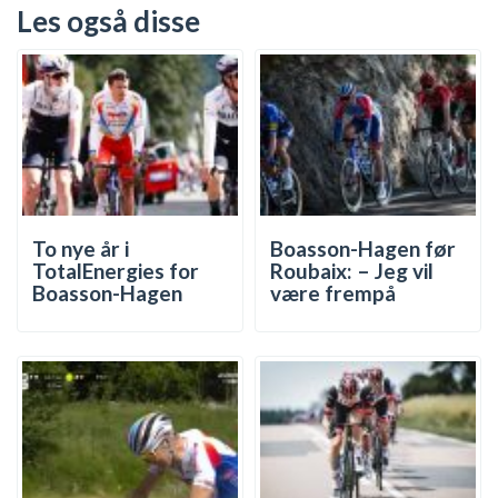
Les også disse
To nye år i
Boasson-Hagen før
TotalEnergies for
Roubaix: – Jeg vil
Boasson-Hagen
være frempå