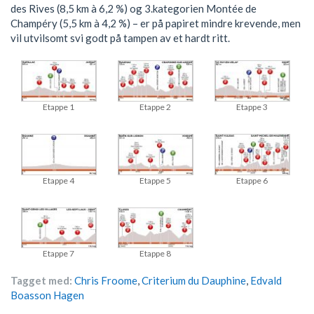
des Rives (8,5 km à 6,2 %) og 3.kategorien Montée de
Champéry (5,5 km à 4,2 %) – er på papiret mindre krevende, men
vil utvilsomt svi godt på tampen av et hardt ritt.
Etappe 1
Etappe 2
Etappe 3
Etappe 4
Etappe 5
Etappe 6
Etappe 7
Etappe 8
Tagget med:
Chris Froome
,
Criterium du Dauphine
,
Edvald
Boasson Hagen