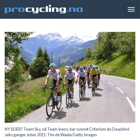
Tog
navi
NY SEIER? Team Sky, nå Team Ineos, har vunnet Criterium du Dauphiné
seks ganger siden 2011. Tim de Waele/Getty Images