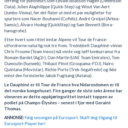
terreng for puncheurs som Edvald Boasson Hagen (Dimension
Data), Julien Alaphilippe (Quick-Step) og Wout Van Aert
(Jumbo-Visma), før det flater ut med et par muligheter for
spurtere som Nacer Bouhanni (Cofidis), André Greipel (Arkea-
Samsic), Álvaro Hodeg (QuickStep) og Sam Bennett (Bora-
hansgrohe).
Etter hvert som rittet inntar Alpene vil Tour de France-
utfordrerne naturlig nok tre frem. Tredobbelt Dauphiné-vinner
Chris Froome (Team Ineos) må vente seg tøff konkurranse fra
Romain Bardet (Ag2r), Dan Martin (UAE Team Emirates), Tom
Dumoulin (Sunweb), Thibaut Pinot (Groupama-FDJ), Nairo
Quintana (Movistar), Richie Porte (Trek-Segafredo) og ikke
minst den formsterke Jakob Fuglsang (Astana).
Le Dauphiné er til Tour de France hva Nidarosdomen er til
det norske kongehuset. Fire ganger de siste seks årene har
vinneren av dette oppkjøringsrittet inntatt toppen av
podiet på Champs-Élysées – senest i fjor med Geraint
Thomas.
ANNONSE:
Følg sesongen på Eurosport. Skaff deg tilgang til
Eurosport Player her!