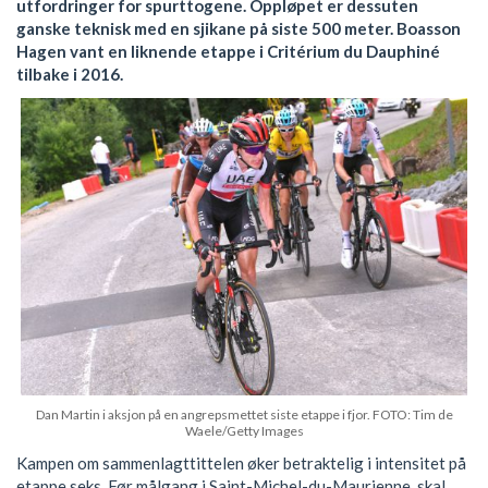
utfordringer for spurttogene. Oppløpet er dessuten
ganske teknisk med en sjikane på siste 500 meter. Boasson
Hagen vant en liknende etappe i Critérium du Dauphiné
tilbake i 2016.
Dan Martin i aksjon på en angrepsmettet siste etappe i fjor. FOTO: Tim de
Waele/Getty Images
Kampen om sammenlagttittelen øker betraktelig i intensitet på
etappe seks. Før målgang i Saint-Michel-du-Maurienne, skal