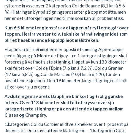
rytterne krysse over 2.kategorien Col de Beaune (8,1 km à 5,6
%). Klatringen byr på stigningsprosenter på opp mot åtte, men
her er det utforkjøringen ned til mål som kan bli problematisk.
Kun 6.5 kilometer gjenstår av etappen når rytterne går over
toppen. Herfra venter tolv, tekniske hårnålsvinger idet som
blir et heseblesende kappløp mot målstreken.
Etappe sju blir derimot en mer oppskriftsmessig Alpe-etappe
med målgang på Monte de Pipay. Tre 1.kategoristigninger skal
forseres på vei mot siste stigning. I løpet av kun 133 kilometer
skal feltet over Col de l’Épine (7,6 km à 7,2 %), Col du Granier
(12 km à 5,8 %) og Col de Marcieu (10,4 km à 6,1 %), før den
avsluttende kjempen. Den 19 kilometer lange stigningen til mål
stiger over sju prosent.
Avslutningen av årets Dauphiné blir kort og trolig ganske
intens. Over 113 kilometer skal feltet krysse over sju
kategoriserte stigninger på den åttende etappen mellom
Cluses og Champéry.
1.kategorien Col du Corbier midtveis knekker over ti prosent på
det verste. De to avsluttende klatringene – 1.kategorien Côte