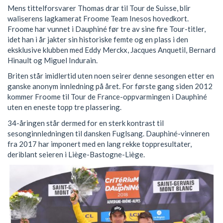
Mens tittelforsvarer Thomas drar til Tour de Suisse, blir
waliserens lagkamerat Froome Team Inesos hovedkort.
Froome har vunnet i Dauphiné før tre av sine fire Tour-titler,
idet han i år jakter sin historiske femte og en plass i den
eksklusive klubben med Eddy Merckx, Jacques Anquetil, Bernard
Hinault og Miguel Indurain.
Briten står imidlertid uten noen seirer denne sesongen etter en
ganske anonym innledning på året. For første gang siden 2012
kommer Froome til Tour de France-oppvarmingen i Dauphiné
uten en eneste topp tre plassering.
34-åringen står dermed for en sterk kontrast til
sesonginnledningen til dansken Fuglsang. Dauphiné-vinneren
fra 2017 har imponert med en lang rekke toppresultater,
deriblant seieren i Liège-Bastogne-Liège.