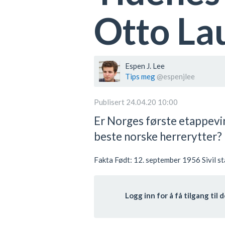
Otto La
Espen J. Lee
Tips meg
@espenjlee
Publisert 24.04.20 10:00
Er Norges første etappevin
beste norske herrerytter?
Fakta Født: 12. september 1956 Sivil s
Logg inn for å få tilgang ti