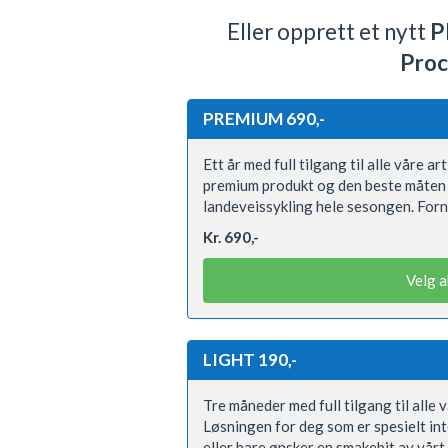
Eller opprett et nytt
P
Proc
PREMIUM 690,-
Ett år med full tilgang til alle våre a
premium produkt og den beste måten 
landeveissykling hele sesongen. Forn
Kr. 690,-
Velg 
LIGHT 190,-
Tre måneder med full tilgang til alle 
Løsningen for deg som er spesielt int
eller bare ønsker en smakebit av vårt