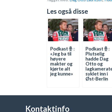
Les også disse
Podkast
:
Podkast
:
«Jeg ba til
Plutselig
høyere
hadde Dag
makter og
Otto og
kjørte alt
lagkamerat
jeg kunne»
syklet inn i
Øst-Berlin
Kontaktinfo