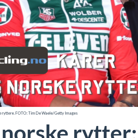
e ryttere. FOTO: Tim De Waele/Getty Images
norske rytter