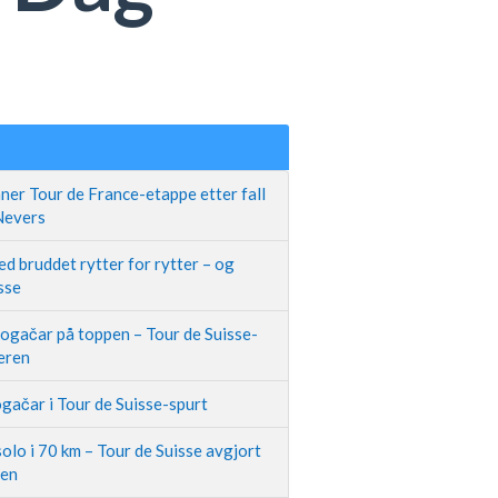
ner Tour de France-etappe etter fall
 Nevers
d bruddet rytter for rytter – og
sse
Pogačar på toppen – Tour de Suisse-
neren
gačar i Tour de Suisse-spurt
olo i 70 km – Tour de Suisse avgjort
pen