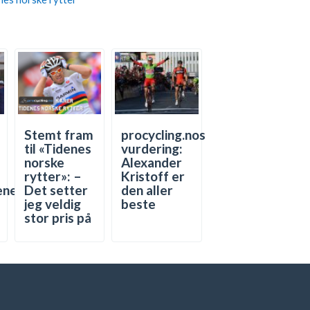
Stemt fram
procycling.nos
til «Tidenes
vurdering:
norske
Alexander
rytter»: –
Kristoff er
Det setter
den aller
ene
jeg veldig
beste
stor pris på