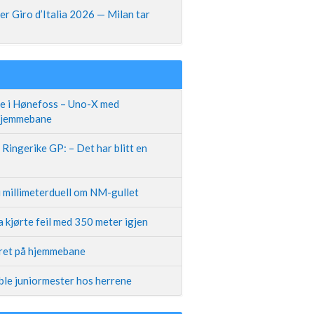
r Giro d’Italia 2026 — Milan tar
te i Hønefoss – Uno-X med
 hjemmebane
Ringerike GP: – Det har blitt en
i millimeterduell om NM-gullet
 kjørte feil med 350 meter igjen
iret på hjemmebane
ble juniormester hos herrene