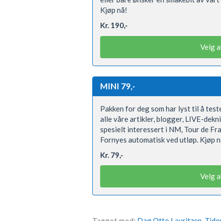
Kjøp nå!
Kr. 190,-
Velg 
MINI 79,-
Pakken for deg som har lyst til å teste
alle våre artikler, blogger, LIVE-dek
spesielt interessert i NM, Tour de Fr
Fornyes automatisk ved utløp. Kjøp n
Kr. 79,-
Velg 
Tagget med:
Dag Otto Lauritzen
,
Tide