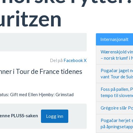
uritzen
Internasjonalt
Wærenskjold vin
– norsk triumf i
Del på
Facebook
X
ner i Tour de France tidenes
Pogačar jaget ne
vant Tour de Sui
Foss på pallen, 
tatus: Gift med Ellen Hjemby: Grimstad
tempo til slove
Grégoire slår Po
l denne PLUSS-saken
Logg inn
Pogačar herjet s
på åpningsetap