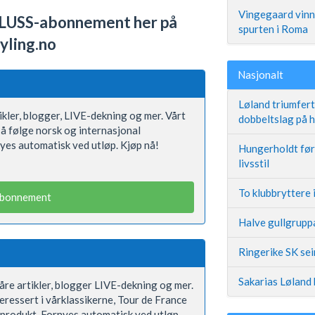
Vingegaard vinne
LUSS-abonnement her på
spurten i Roma
yling.no
Nasjonalt
Løland triumfer
rtikler, blogger, LIVE-dekning og mer. Vårt
dobbeltslag på
å følge norsk og internasjonal
yes automatisk ved utløp. Kjøp nå!
Hungerholdt før 
livsstil
To klubbryttere 
abonnement
Halve gullgruppa
Ringerike SK se
Sakarias Løland 
våre artikler, blogger LIVE-dekning og mer.
eressert i vårklassikerne, Tour de France
 produkt. Fornyes automatisk ved utløp.