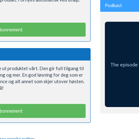
Podkast
abonnement
 ut produktet vårt. Den gir full tilgang til
ning og mer. En god løsning for deg som er
ance og alt annet som skjer utover høsten.
å!
abonnement
nes norske rytter