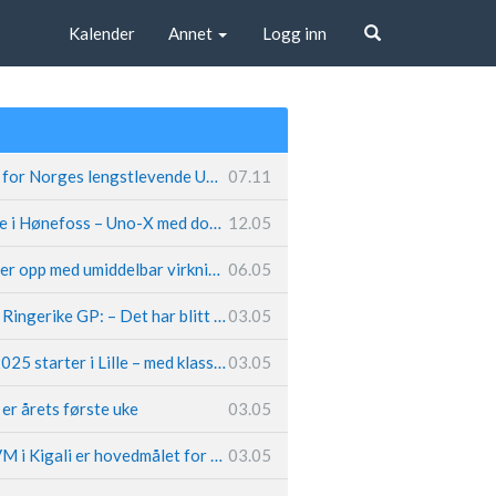
Kalender
Annet
Logg inn
Søk
Fremtiden sikret for Norges lengstlevende UCI-lag – Kristoff trer inn i sentral rolle
07.11
Løland triumferte i Hønefoss – Uno-X med dobbeltslag på hjemmebane
12.05
Caleb Ewan legger opp med umiddelbar virkning
06.05
Hungerholdt før Ringerike GP: – Det har blitt en livsstil
03.05
Tour de France 2025 starter i Lille – med klassikerpreg
03.05
k er årets første uke
03.05
Van der Poel: – VM i Kigali er hovedmålet for 2025
03.05