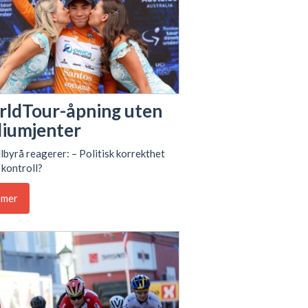
ldTour-åpning uten
iumjenter
byrå reagerer: – Politisk korrekthet
 kontroll?
 mer