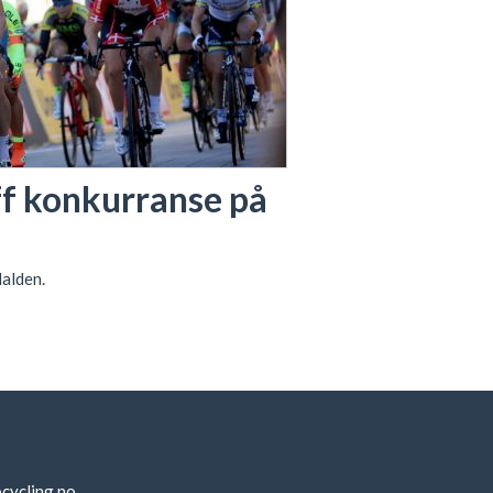
ff konkurranse på
alden.
cycling.no