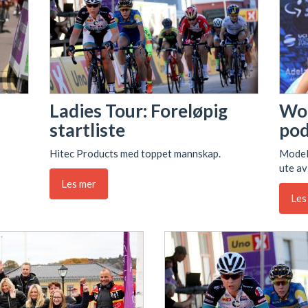
Ladies Tour: Foreløpig
Wor
startliste
pod
Hitec Products med toppet mannskap.
Modell
ute av
Les mer
Les