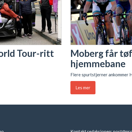
orld Tour-ritt
Moberg får tø
hjemmebane
Flere spurtstjerner ankommer H
Les mer
no
Kontakt redaksjonen:
post@pro