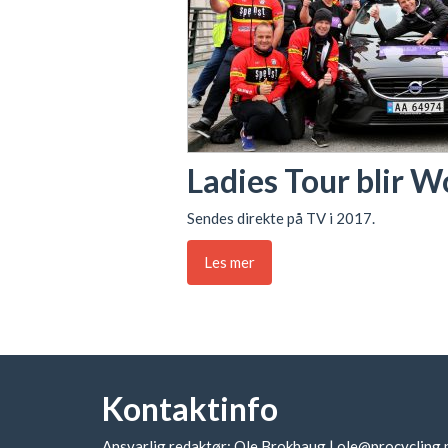
Ladies Tour blir W
Sendes direkte på TV i 2017.
Les mer
Kontaktinfo
Ansvarlig redaktør: Ole Brokhaug |
ole@procycling.