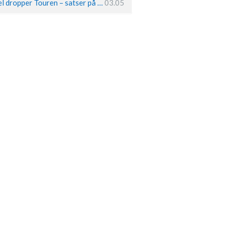
Remco Evenepoel dropper Touren – satser på OL og Vueltaen
03.05