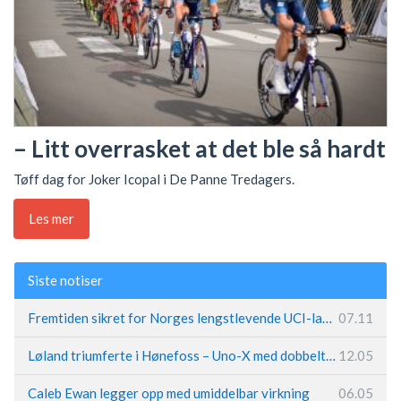
– Litt overrasket at det ble så hardt
Tøff dag for Joker Icopal i De Panne Tredagers.
Les mer
Siste notiser
Fremtiden sikret for Norges lengstlevende UCI-lag – Kristoff trer inn i sentral rolle
07.11
Løland triumferte i Hønefoss – Uno-X med dobbeltslag på hjemmebane
12.05
Caleb Ewan legger opp med umiddelbar virkning
06.05