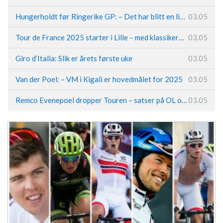
Hungerholdt før Ringerike GP: – Det har blitt en livsstil
03.05
Tour de France 2025 starter i Lille – med klassikerpreg
03.05
Giro d’Italia: Slik er årets første uke
03.05
Van der Poel: – VM i Kigali er hovedmålet for 2025
03.05
Remco Evenepoel dropper Touren – satser på OL og Vueltaen
03.05