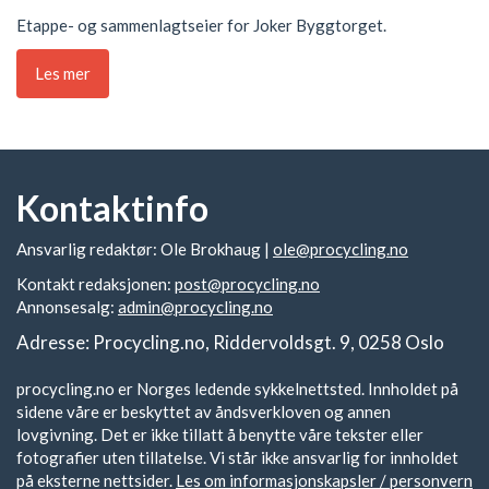
Etappe- og sammenlagtseier for Joker Byggtorget.
Les mer
Kontaktinfo
Ansvarlig redaktør: Ole Brokhaug |
ole@procycling.no
Kontakt redaksjonen:
post@procycling.no
Annonsesalg:
admin@procycling.no
Adresse: Procycling.no, Riddervoldsgt. 9, 0258 Oslo
procycling.no er Norges ledende sykkelnettsted. Innholdet på
sidene våre er beskyttet av åndsverkloven og annen
lovgivning. Det er ikke tillatt å benytte våre tekster eller
fotografier uten tillatelse. Vi står ikke ansvarlig for innholdet
på eksterne nettsider.
Les om informasjonskapsler / personvern