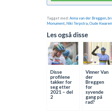
Tagget med:
Anna van der Breggen
,
br
Monument
,
Niki Terpstra
,
Oude Kware
Les også disse
Disse
Vinner Van
profilene
der
takker for
Breggen
seg etter
for
2021 – del
syvende
2
gang på
rad?