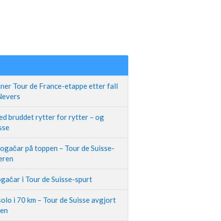
ner Tour de France-etappe etter fall
 Nevers
d bruddet rytter for rytter – og
sse
Pogačar på toppen – Tour de Suisse-
neren
gačar i Tour de Suisse-spurt
olo i 70 km – Tour de Suisse avgjort
pen