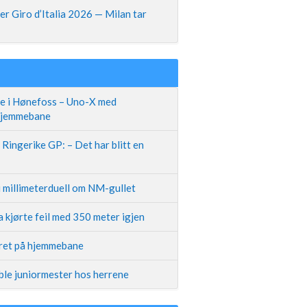
r Giro d’Italia 2026 — Milan tar
te i Hønefoss – Uno-X med
 hjemmebane
Ringerike GP: – Det har blitt en
i millimeterduell om NM-gullet
 kjørte feil med 350 meter igjen
iret på hjemmebane
ble juniormester hos herrene