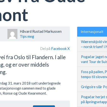
ont
Håvard Rustad Markussen
Internasjonalt
Tips meg
Wærenskjold vin
– norsk triumf i
Del på
Facebook
X
 fra Oslo til Flandern. I alle
Pogačar jaget ne
vant Tour de Sui
lag, og er over middels
ing.
Foss på pallen, 
tempo til slove
rdag 31. mars 2018 satt undertegnede
Grégoire slår Po
d stasjonsvogn sammen med to glade
ern, Ronse og Oude Kwaremont.
Pogačar herjet s
på åpningsetap