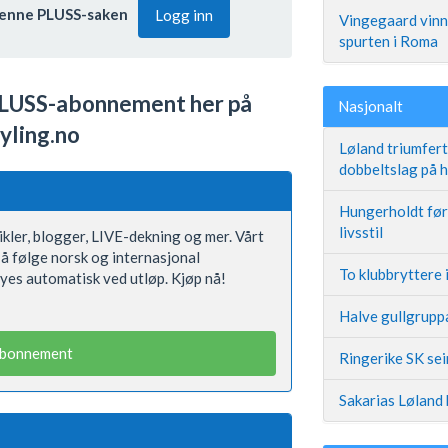
l denne PLUSS-saken
Logg inn
Vingegaard vinne
spurten i Roma
LUSS-abonnement her på
Nasjonalt
yling.no
Løland triumfer
dobbeltslag på
Hungerholdt før 
livsstil
rtikler, blogger, LIVE-dekning og mer. Vårt
å følge norsk og internasjonal
To klubbryttere 
yes automatisk ved utløp. Kjøp nå!
Halve gullgruppa
abonnement
Ringerike SK se
Sakarias Løland 