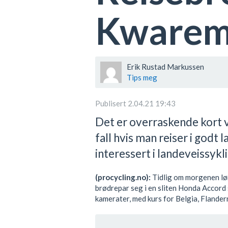
Kwarem
Erik Rustad Markussen
Tips meg
Publisert 2.04.21 19:43
Det er overraskende kort vei
fall hvis man reiser i godt 
interessert i landeveissykl
(procycling.no):
Tidlig om morgenen lø
brødrepar seg i en sliten Honda Accor
kamerater, med kurs for Belgia, Fland