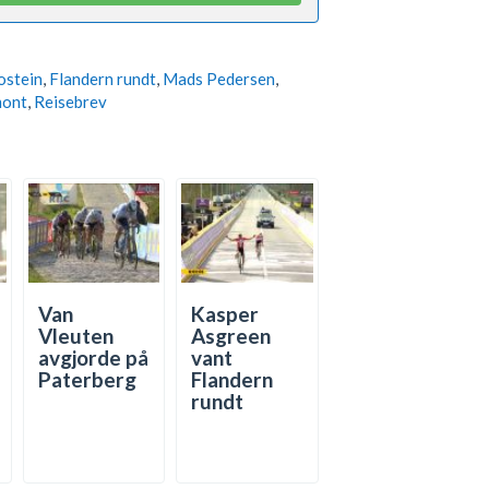
ostein
,
Flandern rundt
,
Mads Pedersen
,
mont
,
Reisebrev
Van
Kasper
Vleuten
Asgreen
avgjorde på
vant
Paterberg
Flandern
rundt