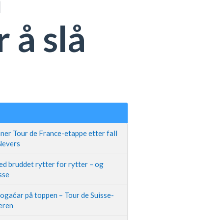
 å slå
ner Tour de France-etappe etter fall
 Nevers
d bruddet rytter for rytter – og
sse
Pogačar på toppen – Tour de Suisse-
neren