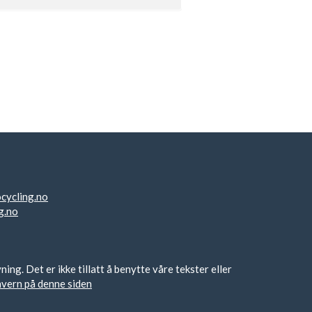
cycling.no
g.no
g. Det er ikke tillatt å benytte våre tekster eller
nvern på denne siden