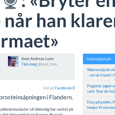
 når han klarer
ermaet»
Knut Andreas Lone
Internasjonalt
Tips meg
@knut_lone
Wærenskjold vin
– norsk triumf i
Pogačar jaget ne
Del på
Facebook
X
vant Tour de Sui
brosteinsåpningen i Flandern.
Foss på pallen, 
tempo til slove
ykkelentusiaster så tålmodig har ventet på.
p Het Nieuwsblad og Kuurne-Brussel-