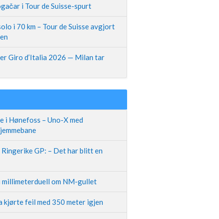
gačar i Tour de Suisse-spurt
olo i 70 km – Tour de Suisse avgjort
pen
r Giro d’Italia 2026 — Milan tar
te i Hønefoss – Uno-X med
 hjemmebane
Ringerike GP: – Det har blitt en
i millimeterduell om NM-gullet
 kjørte feil med 350 meter igjen