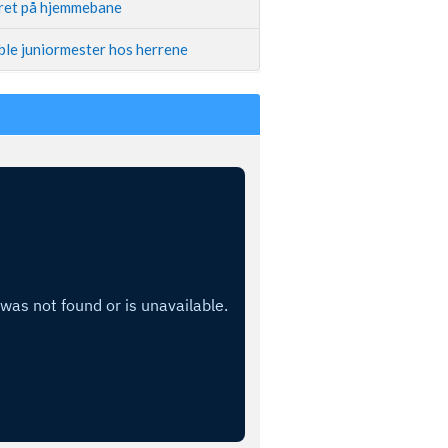
iret på hjemmebane
ble juniormester hos herrene