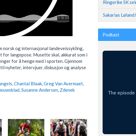
Ringerike SK se
Sakarias Løland 
Podkast
m norsk og internasjonal landeveissykling,
t for langepose. Musette skal, akkurat som i
trenger for å henge med i sporten. Gjennom
 til nyheter, intervjuer, diskusjon og analyse
ungels
,
Chantal Blaak
,
Greg Van Avermaet
,
ieuwsblad
,
Susanne Andersen
,
Zdenek