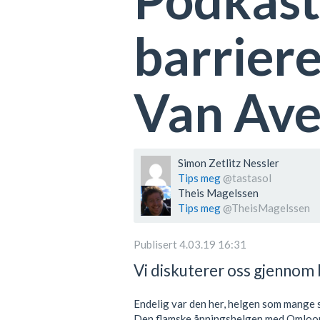
barriere
Van Av
Simon Zetlitz Nessler
Tips meg
@tastasol
Theis Magelssen
Tips meg
@TheisMagelssen
Publisert 4.03.19 16:31
Vi diskuterer oss gjennom 
Endelig var den her, helgen som mange s
Den flamske åpningshelgen med Omloo