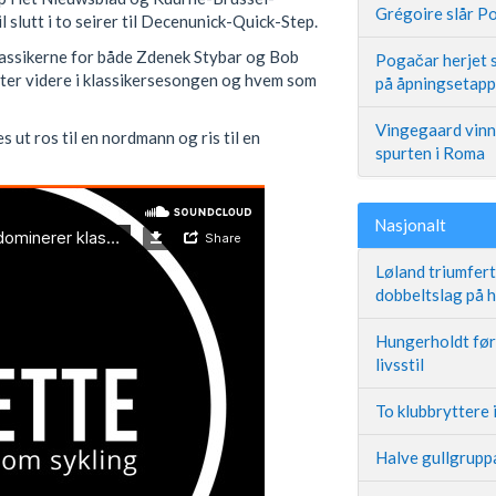
Grégoire slår Po
slutt i to seirer til Decenunick-Quick-Step.
klassikerne for både Zdenek Stybar og Bob
Pogačar herjet s
eter videre i klassikersesongen og hvem som
på åpningsetap
Vingegaard vinne
es ut ros til en nordmann og ris til en
spurten i Roma
Nasjonalt
Løland triumfer
dobbeltslag på
Hungerholdt før 
livsstil
To klubbryttere 
Halve gullgruppa