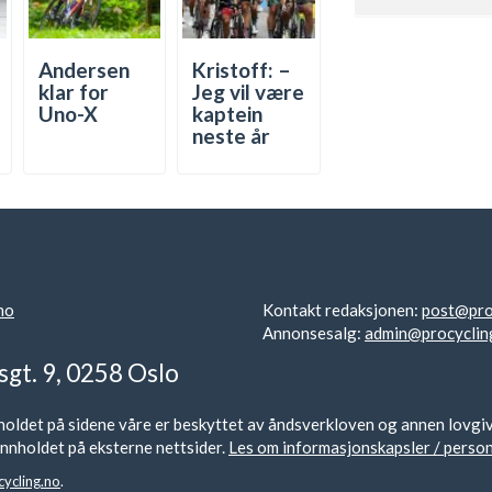
Andersen
Kristoff: –
klar for
Jeg vil være
Uno-X
kaptein
neste år
no
Kontakt redaksjonen:
post@pro
Annonsesalg:
admin@procyclin
sgt. 9, 0258 Oslo
oldet på sidene våre er beskyttet av åndsverkloven og annen lovgivnin
r innholdet på eksterne nettsider.
Les om informasjonskapsler / perso
ycling.no
.