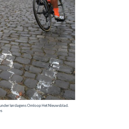
 under lørdagens Omloop Het Nieuwsblad.
es
n