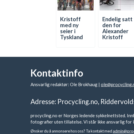
Kristoff
Endelig satt
med ny
den for
seier i
Alexander
Tyskland
Kristoff
Kontaktinfo
Ansvarlig redaktør: Ole Brokhaug |
ole@procycling.
Adresse: Procycling.no, Riddervold
procycling.no er Norges ledende sykkelnettsted. Innh
fotografier uten tillatelse. Vi står ikke ansvarlig fo
Ønsker du å annonsere hos oss? Ta kontakt med
admin@proc