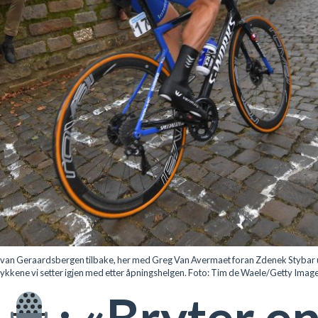
 van Geraardsbergen tilbake, her med Greg Van Avermaet foran Zdenek Stybar
ykkene vi setter igjen med etter åpningshelgen. Foto: Tim de Waele/Getty Imag
: «Bryter e