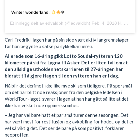
Winter wonderland.
❄
Et innlegg delt av
edvaldbh
(@edvaldbh)
Feb. 4, 2018 kl. 12:06 PST
Carl Fredrik Hagen har på sin side vært aktiv langrennsløper
før han begynte å satse på sykkelkarrieren.
Allerede som 16-åring gikk Lotto Soudal-rytteren 120
kilometer på ski fra Lygna til Asker. Det er liten tvil om at
den allsidige utholdenhetskarrieren til 27-åringen har
bidratt til å gjøre Hagen til den rytteren han er i dag.
Nå blir det derimot ikke like mye ski som tidligere. På spørsmål
om det har blitt noe reaksjoner fra den belgiske ledelsen i
WorldTour-laget, svarer Hagen at han har gått så lite at det
ikke har vekket noe oppmerksomhet.
– Jeg har vel bare hatt et par små turer denne sesongen. Det
har vært mest for restitusjon og avkobling for hodet, og det er
vel så viktig det. Det ser de bare på som positivt, forklarer
neoproffen.