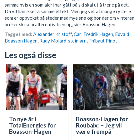
samme hvis en som aldri har gått på ski skal ut å trene på det.
Da vil han ikke få samme effekt. Men jeg vet at mange ryttere
som er oppvokst på steder med mye snø og bor der om vinteren
bruker ski som alternativ trening, sier Boasson Hagen.
Tagget med:
Alexander Kristoff
,
Carl Fredrik Hagen
,
Edvald
Boasson Hagen
,
Rudy Molard
,
stein ørn
,
Thibaut Pinot
Les også disse
To nye år i
Boasson-Hagen før
TotalEnergies for
Roubaix: – Jeg vil
Boasson-Hagen
være frempå