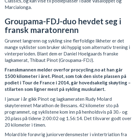
Classics, og kan vise til podieplasser i både Vasaloppet og
Marcialonga.
Groupama-FDJ-duo hevdet seg i
fransk maratonrenn
Grunnet langrenn og sykling sine flerfoldige likheter er det
mange syklister som bruker ski hyppig som alternativ trening i
vinterperioden. Blant dem er Daniel Hoelgaards franske
lagkamerat, Thibaut Pinot (Groupama-FDJ).
Franskmannen melder overfor procycling.no at han går
1500 kilometer i året. Pinot, som tok den siste plassen på
podiet i Tour de France i 2014, går hovedsakelig skøyting –
stilarten som ligner mest på sykling muskulært.
I januar i år gikk Pinot og lagkameraten Rudy Molard
skøyterennet Marathon de Bessans. 42 kilometer sto på
programmet, og syklistene kom inn på henholdsvis på 30.- og
20.plass på tidene 2:00:02 og 1.56:14. Det tilsvarer godt over
20 kilometer i timen.
Molard ble forøvrig juniorverdensmester i vintertriatlon fra