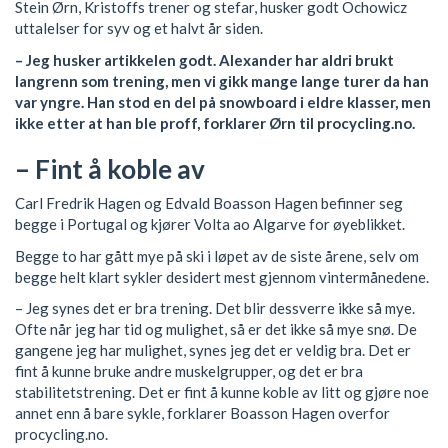
Stein Ørn, Kristoffs trener og stefar, husker godt Ochowicz
uttalelser for syv og et halvt år siden.
– Jeg husker artikkelen godt. Alexander har aldri brukt
langrenn som trening, men vi gikk mange lange turer da han
var yngre. Han stod en del på snowboard i eldre klasser, men
ikke etter at han ble proff, forklarer Ørn til procycling.no.
– Fint å koble av
Carl Fredrik Hagen og Edvald Boasson Hagen befinner seg
begge i Portugal og kjører Volta ao Algarve for øyeblikket.
Begge to har gått mye på ski i løpet av de siste årene, selv om
begge helt klart sykler desidert mest gjennom vintermånedene.
– Jeg synes det er bra trening. Det blir dessverre ikke så mye.
Ofte når jeg har tid og mulighet, så er det ikke så mye snø. De
gangene jeg har mulighet, synes jeg det er veldig bra. Det er
fint å kunne bruke andre muskelgrupper, og det er bra
stabilitetstrening. Det er fint å kunne koble av litt og gjøre noe
annet enn å bare sykle, forklarer Boasson Hagen overfor
procycling.no.