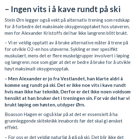
– Ingen vits i å kave rundt på ski
Stein Ørn legger også vekt på alternativ trening som redskap
for å forbedre det maksimale oksygenopptaket hos utøveren,
men for Alexander Kristoffs del har ikke langrenn blitt brukt.
– Vi er veldig opptatt av å bruke alternative måter å trene på
for utvikle O2-en hos utøverne. Sykling er mer spesifikt
muskulært, mens det er flere muskelgrupper involvert i løping
og langrenn, noe som gjør at det er bedre å bruke for å utvikle
høyt maksimalt oksygenopptak.
– Men Alexander er jo fra Vestlandet, han klarte aldri å
komme seg rundt på ski. Det er ikke noe vits i kave rundt
hvis man ikke har teknikk. Derfor er det ikke noen voldsom
hensikt at han bruker det i treningen sin. For vår del har vi
brukt løping om høsten, utdyper Ørn.
Boasson Hagen er også klar på at det er essensielt å ha
grunnleggende skiteknikk innabords før det skal gi ønsket
effekt.
– For oss er det veldig naturlig å gå på ski. Det blir ikke det