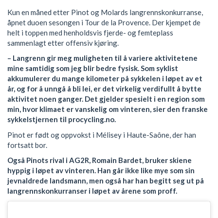
Kun en måned etter Pinot og Molards langrennskonkurranse,
åpnet duoen sesongen i Tour de la Provence. Der kjempet de
helt i toppen med henholdsvis fjerde- og femteplass
sammenlagt etter offensiv kjøring.
– Langrenn gir meg muligheten til å variere aktivitetene
mine samtidig som jeg blir bedre fysisk. Som syklist
akkumulerer du mange kilometer på sykkelen i løpet av et
år, og for å unngå å bli lei, er det virkelig verdifullt å bytte
aktivitet noen ganger. Det gjelder spesielt i en region som
min, hvor klimaet er vanskelig om vinteren, sier den franske
sykkelstjernen til procycling.no.
Pinot er født og oppvokst i Mélisey i Haute-Saône, der han
fortsatt bor.
Også Pinots rival i AG2R, Romain Bardet, bruker skiene
hyppig i løpet av vinteren. Han går ikke like mye som sin
jevnaldrede landsmann, men også har han begitt seg ut på
langrennskonkurranser i løpet av årene som proff.