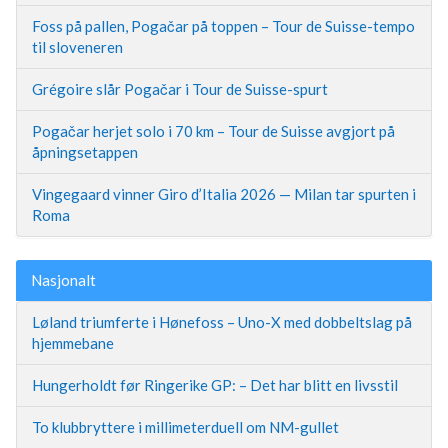
Foss på pallen, Pogačar på toppen – Tour de Suisse-tempo
til sloveneren
Grégoire slår Pogačar i Tour de Suisse-spurt
Pogačar herjet solo i 70 km – Tour de Suisse avgjort på
åpningsetappen
Vingegaard vinner Giro d’Italia 2026 — Milan tar spurten i
Roma
Nasjonalt
Løland triumferte i Hønefoss – Uno-X med dobbeltslag på
hjemmebane
Hungerholdt før Ringerike GP: – Det har blitt en livsstil
To klubbryttere i millimeterduell om NM-gullet