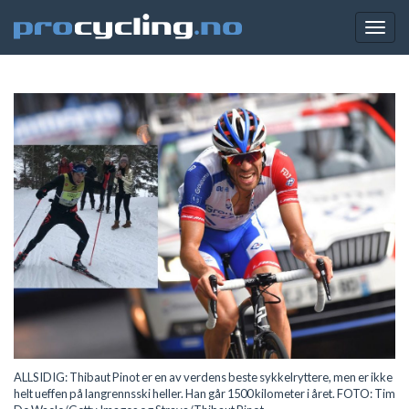
Togg
navig
ALLSIDIG: Thibaut Pinot er en av verdens beste sykkelryttere, men er ikke
helt ueffen på langrennsski heller. Han går 1500 kilometer i året. FOTO: Tim