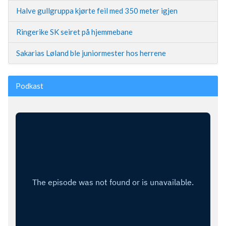
Halve gullgruppa kjørte feil med 350 meter igjen
Ringerike SK seiret på hjemmebane
Sakarias Løland ble juniormester hos herrene
Podkast