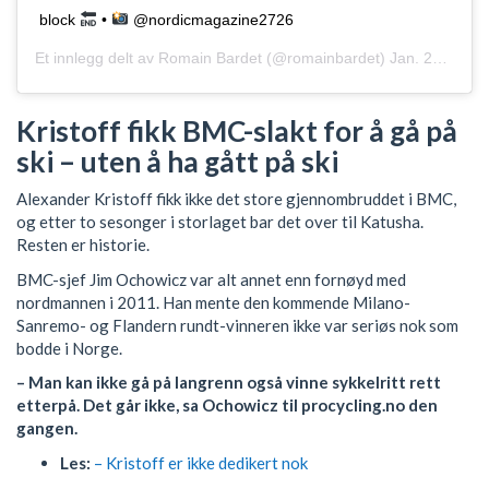
block
•
@nordicmagazine2726
Et innlegg delt av
Romain Bardet
(@romainbardet)
Jan. 27, 2019 kl. 6:53 PST
Kristoff fikk BMC-slakt for å gå på
ski – uten å ha gått på ski
Alexander Kristoff fikk ikke det store gjennombruddet i BMC,
og etter to sesonger i storlaget bar det over til Katusha.
Resten er historie.
BMC-sjef Jim Ochowicz var alt annet enn fornøyd med
nordmannen i 2011. Han mente den kommende Milano-
Sanremo- og Flandern rundt-vinneren ikke var seriøs nok som
bodde i Norge.
– Man kan ikke gå på langrenn også vinne sykkelritt rett
etterpå. Det går ikke, sa Ochowicz til procycling.no den
gangen.
Les:
– Kristoff er ikke dedikert nok