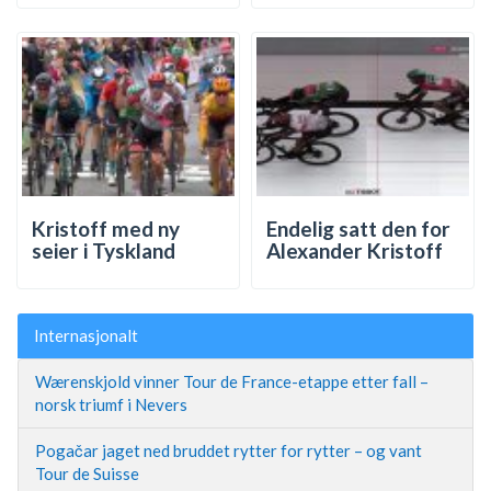
Kristoff med ny
Endelig satt den for
seier i Tyskland
Alexander Kristoff
Internasjonalt
Wærenskjold vinner Tour de France-etappe etter fall –
norsk triumf i Nevers
Pogačar jaget ned bruddet rytter for rytter – og vant
Tour de Suisse