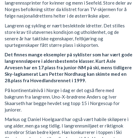
langrennssprinter for kvinner og menn i Seefeld. Store deler av
Norges befolkning sitter da klistret foran TV-skjermen for å
følge nasjonalidrettens helter i de østerrikske alper.
Langrenn og sykling er nært beslektede idretter. Det stilles
store krav til utøvernes kondisjon og utholdenhet, og de
senere år har taktiske egenskaper, feltkjøring og
spurtegenskaper fått større plass i skisporten.
Det finnes mange eksempler på syklister som har vært gode
langrennsløpere i aldersbestemte klasser. Kurt Asle
Arvesen har en 17.plass fra junior-NM på ski, mens tidligere
Sky-lagkamerat Lars Petter Nordhaug kan skimte med en
28.plass fra Hovedlandsrennet i 1999.
På kontinentalnivå i Norge i dag er det også flere med
bakgrunn fra langrenn. Uno-X-brødrene Anders og Iver
Skaarseth har begge hevdet seg topp 15 i Norgescup for
juniorer.
Markus og Daniel Hoelgaard har også vært habile skiløpere i
ung alder, men ga seg tidlig. I langrennsmiljøet er riktignok
storebror Stian bedre kjent. Han konkurrerer i toppen i Ski