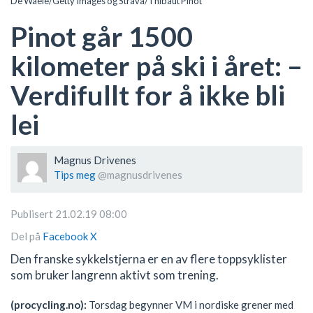
De Waele/Getty Images og Strava/Thibaut Pinot
Pinot går 1500
kilometer på ski i året: –
Verdifullt for å ikke bli
lei
Magnus Drivenes
Tips meg
@magnusdrivenes
Publisert 21.02.19 08:00
Del på
Facebook
X
Den franske sykkelstjerna er en av flere toppsyklister
som bruker langrenn aktivt som trening.
(procycling.no):
Torsdag begynner VM i nordiske grener med