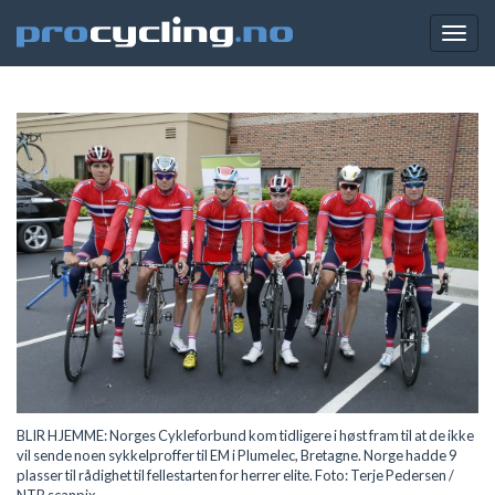
Togg
navig
BLIR HJEMME: Norges Cykleforbund kom tidligere i høst fram til at de ikke
vil sende noen sykkelproffer til EM i Plumelec, Bretagne. Norge hadde 9
plasser til rådighet til fellestarten for herrer elite. Foto: Terje Pedersen /
NTB scanpix