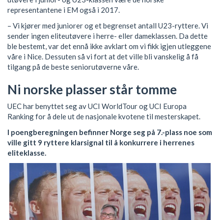
representantene i EM også i 2017.
– Vi kjører med juniorer og et begrenset antall U23-ryttere. Vi
sender ingen eliteutøvere i herre- eller dameklassen. Da dette
ble bestemt, var det ennå ikke avklart om vi fikk igjen utleggene
våre i Nice. Dessuten så vi fort at det ville bli vanskelig å få
tilgang på de beste seniorutøverne våre.
Ni norske plasser står tomme
UEC har benyttet seg av UCI WorldTour og UCI Europa
Ranking for å dele ut de nasjonale kvotene til mesterskapet.
I poengberegningen befinner Norge seg på 7.-plass noe som
ville gitt 9 ryttere klarsignal til å konkurrere i herrenes
eliteklasse.