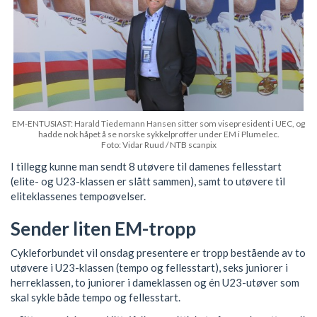
EM-ENTUSIAST: Harald Tiedemann Hansen sitter som visepresident i UEC, og
hadde nok håpet å se norske sykkelproffer under EM i Plumelec.
Foto: Vidar Ruud / NTB scanpix
I tillegg kunne man sendt 8 utøvere til damenes fellesstart
(elite- og U23-klassen er slått sammen), samt to utøvere til
eliteklassenes tempoøvelser.
Sender liten EM-tropp
Cykleforbundet vil onsdag presentere er tropp bestående av to
utøvere i U23-klassen (tempo og fellesstart), seks juniorer i
herreklassen, to juniorer i dameklassen og én U23-utøver som
skal sykle både tempo og fellesstart.