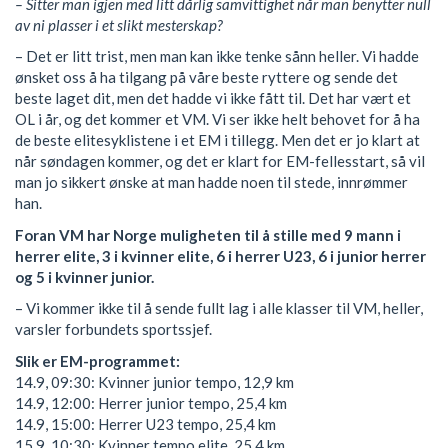
– Sitter man igjen med litt dårlig samvittighet når man benytter null
av ni plasser i et slikt mesterskap?
– Det er litt trist, men man kan ikke tenke sånn heller. Vi hadde
ønsket oss å ha tilgang på våre beste ryttere og sende det
beste laget dit, men det hadde vi ikke fått til. Det har vært et
OL i år, og det kommer et VM. Vi ser ikke helt behovet for å ha
de beste elitesyklistene i et EM i tillegg. Men det er jo klart at
når søndagen kommer, og det er klart for EM-fellesstart, så vil
man jo sikkert ønske at man hadde noen til stede, innrømmer
han.
Foran VM har Norge muligheten til å stille med 9 mann i
herrer elite, 3 i kvinner elite, 6 i herrer U23, 6 i junior herrer
og 5 i kvinner junior.
– Vi kommer ikke til å sende fullt lag i alle klasser til VM, heller,
varsler forbundets sportssjef.
Slik er EM-programmet:
14.9, 09:30: Kvinner junior tempo, 12,9 km
14.9, 12:00: Herrer junior tempo, 25,4 km
14.9, 15:00: Herrer U23 tempo, 25,4 km
15.9, 10:30: Kvinner tempo elite, 25,4 km