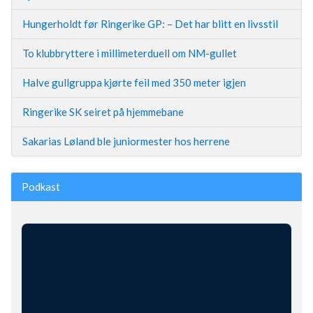
Hungerholdt før Ringerike GP: – Det har blitt en livsstil
To klubbryttere i millimeterduell om NM-gullet
Halve gullgruppa kjørte feil med 350 meter igjen
Ringerike SK seiret på hjemmebane
Sakarias Løland ble juniormester hos herrene
Podkast