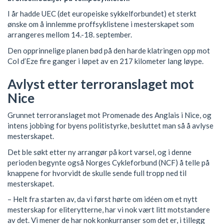
I år hadde UEC (det europeiske sykkelforbundet) et sterkt
ønske om å innlemme proffsyklistene i mesterskapet som
arrangeres mellom 14.-18. september.
Den opprinnelige planen bød på den harde klatringen opp mot
Col d’Eze fire ganger i løpet av en 217 kilometer lang løype.
Avlyst etter terroranslaget mot
Nice
Grunnet terroranslaget mot Promenade des Anglais i Nice, og
intens jobbing for byens politistyrke, besluttet man så å avlyse
mesterskapet.
Det ble søkt etter ny arrangør på kort varsel, og i denne
perioden begynte også Norges Cykleforbund (NCF) å telle på
knappene for hvorvidt de skulle sende full tropp ned til
mesterskapet.
– Helt fra starten av, da vi først hørte om idéen om et nytt
mesterskap for eliterytterne, har vi nok vært litt motstandere
av det. Vi mener de har nok konkurranser som det er, i tillegg