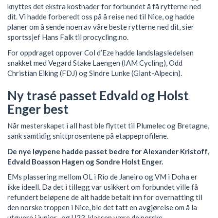
knyttes det ekstra kostnader for forbundet å få rytterne ned
dit. Vi hadde forberedt oss på å reise ned til Nice, og hadde
planer om å sende noen av våre beste rytterne ned dit, sier
sportssjef Hans Falk til procycling.no.
For oppdraget oppover Col d’Eze hadde landslagsledelsen
snakket med Vegard Stake Laengen (IAM Cycling), Odd
Christian Eiking (FDJ) og Sindre Lunke (Giant-Alpecin).
Ny trasé passet Edvald og Holst
Enger best
Når mesterskapet i all hast ble flyttet til Plumelec og Bretagne,
sank samtidig snittprosentene på etappeprofilene.
De nye løypene hadde passet bedre for Alexander Kristoff,
Edvald Boasson Hagen og Sondre Holst Enger.
EMs plassering mellom OL i Rio de Janeiro og VM i Doha er
ikke ideell. Da det i tillegg var usikkert om forbundet ville få
refundert beløpene de alt hadde betalt inn for overnatting til
den norske troppen i Nice, ble det tatt en avgjørelse om å la
utøvere i junior- og U23-klassen være de norske