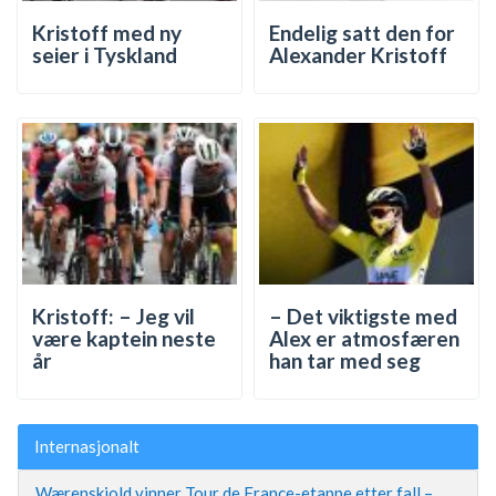
Kristoff med ny
Endelig satt den for
seier i Tyskland
Alexander Kristoff
Kristoff: – Jeg vil
– Det viktigste med
være kaptein neste
Alex er atmosfæren
år
han tar med seg
Internasjonalt
Wærenskjold vinner Tour de France-etappe etter fall –