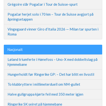
Grégoire slår Pogačar i Tour de Suisse-spurt
Pogačar herjet solo i 70 km – Tour de Suisse avgjort på
åpningsetappen
Vingegaard vinner Giro d’Italia 2026 — Milan tar spurten i
Roma
Nasjonalt
Løland triumferte i Hønefoss – Uno-X med dobbeltslag på
hjemmebane
Hungerholdt før Ringerike GP: – Det har blitt en livsstil
To klubbryttere i millimeterduell om NM-gullet
Halve gullgruppa kjørte feil med 350 meter igjen
Ringerike SK seiret på hjemmebane