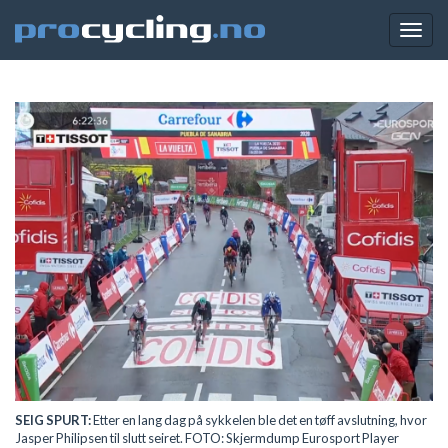
Togg
navig
SEIG SPURT:
Etter en lang dag på sykkelen ble det en tøff avslutning, hvor
Jasper Philipsen til slutt seiret. FOTO: Skjermdump Eurosport Player