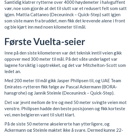
Samtidig klatrer rytterne over 4000 høydemeter i halvguffent
vær, noe som gjorde at det til slutt var et redusert felt som satt
igjen. Mattia Cattaneo (Deceuninck – Quick-Step) satt igjen
som siste mann fra bruddet, men fikk det krevende alene i front
og ble kjørt inn med noen kilometer til mål.
Første Vuelta-seier
Inne på den siste kilometeren var det teknisk inntil veien gikk
oppover med 300 meter til mål. På det våte underlaget var
lagene forsiktig i opptrekket, og det var Mitchelton-Scott som
ledet an.
Med 200 meter til mål gikk Jasper Philipsen til, og UAE Team
Emirates-rytteren fikk følge av Pascal Ackermann (BORA-
hansgrohe) og Jannik Steimle (Deceuninck – Quick-Step).
Det var jevnt mellom de tre og med 50 meter svingte veien mot
venstre. Philipsen hadde den beste posisjonen og fikk korteste
vei, men belgieren vant til slutt klart.
På de siste 50 meterne akselererte han ytterligere, og
Ackermann og Steimle maktet ikke å svare. Dermed kunne 22-