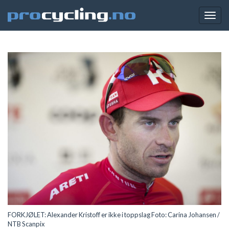
Togg
navig
FORKJØLET: Alexander Kristoff er ikke i toppslag Foto: Carina Johansen /
NTB Scanpix