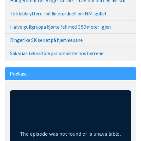
Hungerholdt før Ringerike GP: – Det har blitt en livsstil
To klubbryttere i millimeterduell om NM-gullet
Halve gullgruppa kjørte feil med 350 meter igjen
Ringerike SK seiret på hjemmebane
Sakarias Løland ble juniormester hos herrene
Podkast