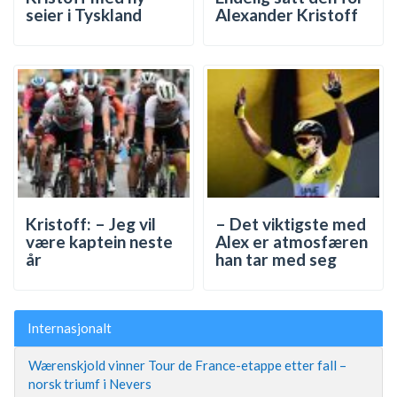
seier i Tyskland
Alexander Kristoff
Kristoff: – Jeg vil
– Det viktigste med
være kaptein neste
Alex er atmosfæren
år
han tar med seg
Internasjonalt
Wærenskjold vinner Tour de France-etappe etter fall –
norsk triumf i Nevers