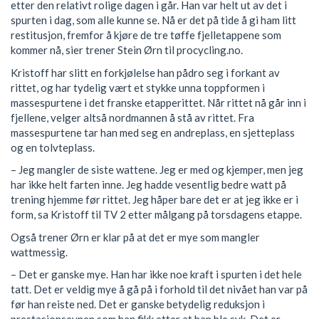
etter den relativt rolige dagen i går. Han var helt ut av det i
spurten i dag, som alle kunne se. Nå er det på tide å gi ham litt
restitusjon, fremfor å kjøre de tre tøffe fjelletappene som
kommer nå, sier trener Stein Ørn til procycling.no.
Kristoff har slitt en forkjølelse han pådro seg i forkant av
rittet, og har tydelig vært et stykke unna toppformen i
massespurtene i det franske etapperittet. Når rittet nå går inn i
fjellene, velger altså nordmannen å stå av rittet. Fra
massespurtene tar han med seg en andreplass, en sjetteplass
og en tolvteplass.
– Jeg mangler de siste wattene. Jeg er med og kjemper, men jeg
har ikke helt farten inne. Jeg hadde vesentlig bedre watt på
trening hjemme før rittet. Jeg håper bare det er at jeg ikke er i
form, sa Kristoff til TV 2 etter målgang på torsdagens etappe.
Også trener Ørn er klar på at det er mye som mangler
wattmessig.
– Det er ganske mye. Han har ikke noe kraft i spurten i det hele
tatt. Det er veldig mye å gå på i forhold til det nivået han var på
før han reiste ned. Det er ganske betydelig reduksjon i