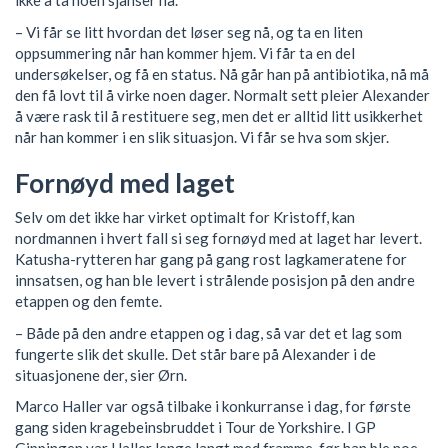
ikke å ta noen sjanser nå.
– Vi får se litt hvordan det løser seg nå, og ta en liten
oppsummering når han kommer hjem. Vi får ta en del
undersøkelser, og få en status. Nå går han på antibiotika, nå må
den få lovt til å virke noen dager. Normalt sett pleier Alexander
å være rask til å restituere seg, men det er alltid litt usikkerhet
når han kommer i en slik situasjon. Vi får se hva som skjer.
Fornøyd med laget
Selv om det ikke har virket optimalt for Kristoff, kan
nordmannen i hvert fall si seg fornøyd med at laget har levert.
Katusha-rytteren har gang på gang rost lagkameratene for
innsatsen, og han ble levert i strålende posisjon på den andre
etappen og den femte.
– Både på den andre etappen og i dag, så var det et lag som
fungerte slik det skulle. Det står bare på Alexander i de
situasjonene der, sier Ørn.
Marco Haller var også tilbake i konkurranse i dag, for første
gang siden kragebeinsbruddet i Tour de Yorkshire. I GP