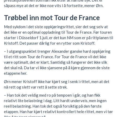
prestasjonsevnen som han fikk etter at han ble syk. Det er
såpass mye at det er ikke noe vits i å fortsette, mener Ørn.
Trøbbel inn mot Tour de France
Med sykdom i det siste oppkjøringsrittet, sier det seg selv at
det ikke er en optimal oppladning til Tour de France. Før touren
starter i Düsseldorf 1.juli, er det kun NM som er på rittplanen til
Kristoff. Det passer dårlig for en rytter som Kristoff.
– I utgangspunktet trenger Alexander ganske hard oppkjøring
til et ritt som Tour de France. For Tour de France vil det ikke
være optimalt, det er klart. Samtidig så fungerer det ikke slik
det skal nå. Da tar vi ikke sjansene på å kjøre gjennom de siste
etappene her.
Ørn mener Kristoff ikke har kjørt seg i senk i rittet, men at det
nå rett og slett var rett å sette strek.
– Han tok det veldig med ro på tempoen i går, og han fikk
relativt lite belastning i dag. Litt hardt underveis, men ingen
reell belastning. Han tok det også forsiktig på den første
etappen. Han har kjørt relativt kontrollert hele rittet, men vi tør