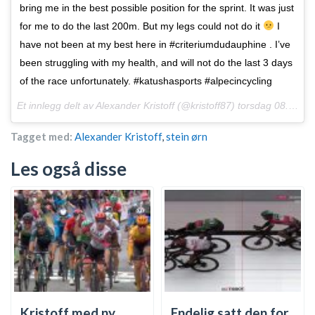
bring me in the best possible position for the sprint. It was just
for me to do the last 200m. But my legs could not do it
I
have not been at my best here in #criteriumdudauphine . I’ve
been struggling with my health, and will not do the last 3 days
of the race unfortunately. #katushasports #alpecincycling
Et innlegg delt av Alexander Kristoff (@kristoff87)
torsdag 08. Juni. 2017 PDT
Tagget med:
Alexander Kristoff
,
stein ørn
Les også disse
Kristoff med ny
Endelig satt den for