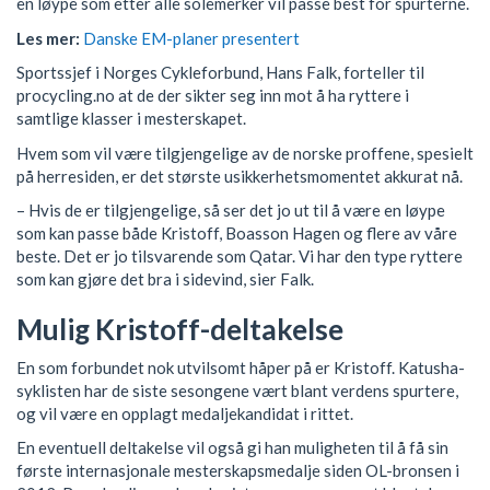
en løype som etter alle solemerker vil passe best for spurterne.
Les mer:
Danske EM-planer presentert
Sportssjef i Norges Cykleforbund, Hans Falk, forteller til
procycling.no at de der sikter seg inn mot å ha ryttere i
samtlige klasser i mesterskapet.
Hvem som vil være tilgjengelige av de norske proffene, spesielt
på herresiden, er det største usikkerhetsmomentet akkurat nå.
– Hvis de er tilgjengelige, så ser det jo ut til å være en løype
som kan passe både Kristoff, Boasson Hagen og flere av våre
beste. Det er jo tilsvarende som Qatar. Vi har den type ryttere
som kan gjøre det bra i sidevind, sier Falk.
Mulig Kristoff-deltakelse
En som forbundet nok utvilsomt håper på er Kristoff. Katusha-
syklisten har de siste sesongene vært blant verdens spurtere,
og vil være en opplagt medaljekandidat i rittet.
En eventuell deltakelse vil også gi han muligheten til å få sin
første internasjonale mesterskapsmedalje siden OL-bronsen i