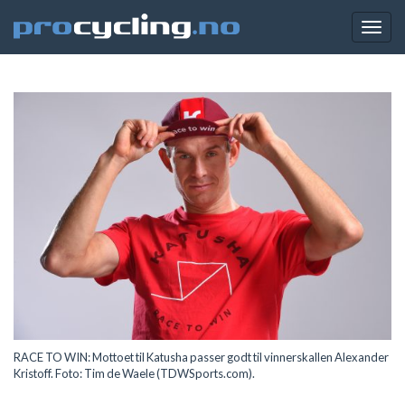
Togg
navig
RACE TO WIN: Mottoet til Katusha passer godt til vinnerskallen Alexander
Kristoff. Foto: Tim de Waele (TDWSports.com).