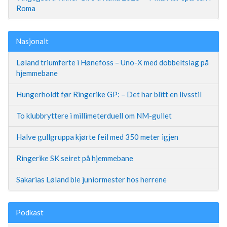
Roma
Nasjonalt
Løland triumferte i Hønefoss – Uno-X med dobbeltslag på
hjemmebane
Hungerholdt før Ringerike GP: – Det har blitt en livsstil
To klubbryttere i millimeterduell om NM-gullet
Halve gullgruppa kjørte feil med 350 meter igjen
Ringerike SK seiret på hjemmebane
Sakarias Løland ble juniormester hos herrene
Podkast