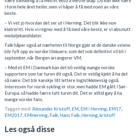
være vanskelig å få med et ekstra mesterskap. Du kan ikke være
i form hele året heller, men vi håper å få med noen av våre
beste.
– Vi vet jo hvordan det ser ut i Herning. Det blir ikke noe
klatreritt. Hvis vi regner med å få med våre beste, er vi absolutt
medaljekandidater.
Falk håper også at nærheten til Norge gjør at de danske veiene
blir fylt opp av norske tilskuere, som det nok definitivt vil bli i
september, når Bergen arrangerer VM.
– Med et EM i Danmark kan det bli veldig mange norske
supportere som tar turen dit også. Det er veldig kjekt å ha det
så nære. Det blir kanskje litt lettere logistikkmessig også.
Interessen for norsk sykling er stor, men hadde EM gått i Sør-
Europa, så hadde færre tatt turen dit. Det er alltid gøy å ha
mange norske fans.
Tagget med:
Alexander Kristoff
,
EM
,
EM i Herning
,
EM17
,
EM2017
,
EMHerning
,
Falk
,
Hans Falk
,
Herning
,
kristoff
Les også disse