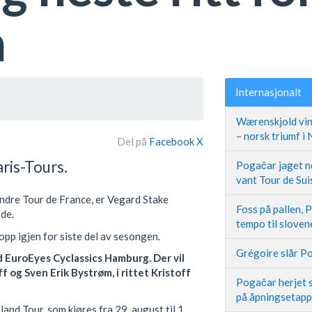
n
Internasjonalt
Wærenskjold vin
– norsk triumf i
Del på
Facebook
X
ris-Tours.
Pogačar jaget ne
vant Tour de Sui
t andre Tour de France, er Vegard Stake
Foss på pallen, 
ode.
tempo til slove
opp igjen for siste del av sesongen.
Grégoire slår Po
 EuroEyes Cyclassics Hamburg. Der vil
 og Sven Erik Bystrøm, i rittet Kristoff
Pogačar herjet s
på åpningsetap
land Tour, som kjøres fra 29. august til 1.