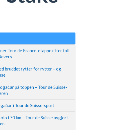
ner Tour de France-etappe etter fall
 Nevers
d bruddet rytter for rytter – og
sse
Pogačar på toppen – Tour de Suisse-
neren
gačar i Tour de Suisse-spurt
olo i 70 km – Tour de Suisse avgjort
pen