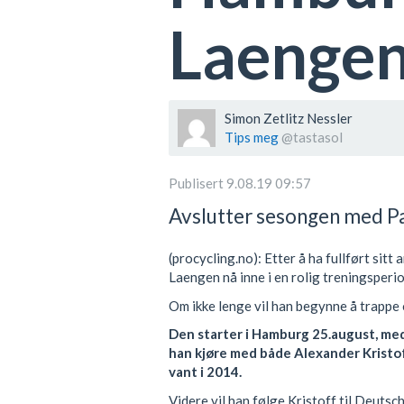
Laenge
Simon Zetlitz Nessler
Tips meg
@tastasol
Publisert 9.08.19 09:57
Avslutter sesongen med Pa
(procycling.no): Etter å ha fullført sit
Laengen nå inne i en rolig treningsperi
Om ikke lenge vil han begynne å trappe 
Den starter i Hamburg 25.august, med
han kjøre med både Alexander Kristoff
vant i 2014.
Videre vil han følge Kristoff til Deutsch