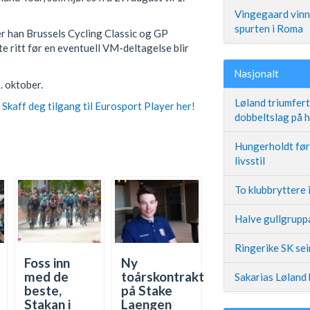
Vingegaard vinne
spurten i Roma
er han Brussels Cycling Classic og GP
te ritt før en eventuell VM-deltagelse blir
Nasjonalt
. oktober.
Løland triumfer
Skaff deg tilgang til Eurosport Player her!
dobbeltslag på
Hungerholdt før 
livsstil
To klubbryttere 
Halve gullgruppa
Ringerike SK se
Foss inn
Ny
med de
toårskontrakt
Sakarias Løland 
beste,
på Stake
Stakan i
Laengen