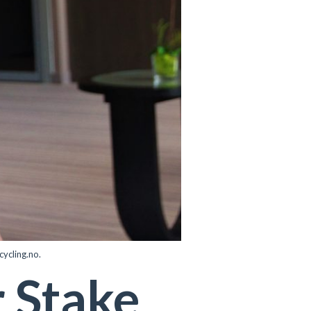
cycling.no.
r Stake