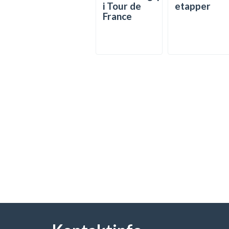
i Tour de
etapper
France