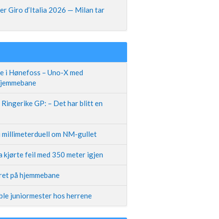
r Giro d’Italia 2026 — Milan tar
te i Hønefoss – Uno-X med
 hjemmebane
Ringerike GP: – Det har blitt en
i millimeterduell om NM-gullet
 kjørte feil med 350 meter igjen
iret på hjemmebane
ble juniormester hos herrene