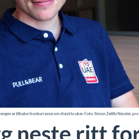
n er tilbake i konkurranse om drøyt to uker. Foto: Simon Zetlitz Nessler, pro
neste ritt fo