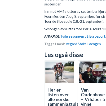
september.
Inn mot VM i slutten av september kjør
Fourmies den 7. og 8. september, før sis
Tour de Slovaquie (18.-21. september).
Sesongen avsluttes med Paris-Tours 13
ANNONSE:
Følg sesongen på Eurosport. 
Tagget med:
Vegard Stake Laengen
Les også disse
Her er
Van
listen over
Oudenhove
alle norske
– Vi håper å
sammenlagtplasseringer
vinne