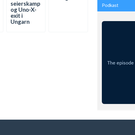
seierskamp
Podkast
og Uno-X-
exit i
Ungarn