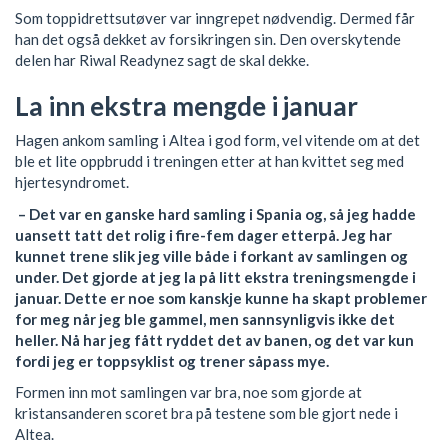
Som toppidrettsutøver var inngrepet nødvendig. Dermed får
han det også dekket av forsikringen sin. Den overskytende
delen har Riwal Readynez sagt de skal dekke.
La inn ekstra mengde i januar
Hagen ankom samling i Altea i god form, vel vitende om at det
ble et lite oppbrudd i treningen etter at han kvittet seg med
hjertesyndromet.
– Det var en ganske hard samling i Spania og, så jeg hadde
uansett tatt det rolig i fire-fem dager etterpå. Jeg har
kunnet trene slik jeg ville både i forkant av samlingen og
under. Det gjorde at jeg la på litt ekstra treningsmengde i
januar. Dette er noe som kanskje kunne ha skapt problemer
for meg når jeg ble gammel, men sannsynligvis ikke det
heller. Nå har jeg fått ryddet det av banen, og det var kun
fordi jeg er toppsyklist og trener såpass mye.
Formen inn mot samlingen var bra, noe som gjorde at
kristansanderen scoret bra på testene som ble gjort nede i
Altea.