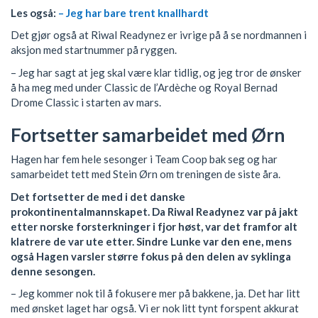
Les også:
– Jeg har bare trent knallhardt
Det gjør også at Riwal Readynez er ivrige på å se nordmannen i
aksjon med startnummer på ryggen.
– Jeg har sagt at jeg skal være klar tidlig, og jeg tror de ønsker
å ha meg med under Classic de l’Ardèche og Royal Bernad
Drome Classic i starten av mars.
Fortsetter samarbeidet med Ørn
Hagen har fem hele sesonger i Team Coop bak seg og har
samarbeidet tett med Stein Ørn om treningen de siste åra.
Det fortsetter de med i det danske
prokontinentalmannskapet. Da Riwal Readynez var på jakt
etter norske forsterkninger i fjor høst, var det framfor alt
klatrere de var ute etter. Sindre Lunke var den ene, mens
også Hagen varsler større fokus på den delen av syklinga
denne sesongen.
– Jeg kommer nok til å fokusere mer på bakkene, ja. Det har litt
med ønsket laget har også. Vi er nok litt tynt forspent akkurat