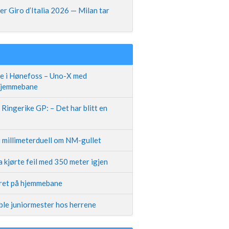
r Giro d’Italia 2026 — Milan tar
te i Hønefoss – Uno-X med
 hjemmebane
Ringerike GP: – Det har blitt en
i millimeterduell om NM-gullet
 kjørte feil med 350 meter igjen
iret på hjemmebane
ble juniormester hos herrene