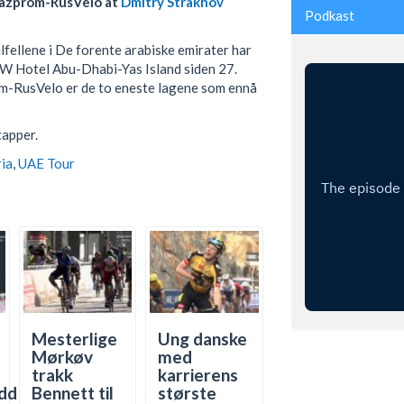
Gazprom-RusVelo at
Dmitry Strakhov
Podkast
fellene i De forente arabiske emirater har
å W Hotel Abu-Dhabi-Yas Island siden 27.
m-RusVelo er de to eneste lagene som ennå
tapper.
ia
,
UAE Tour
Mesterlige
Ung danske
Mørkøv
med
trakk
karrierens
dd
Bennett til
største