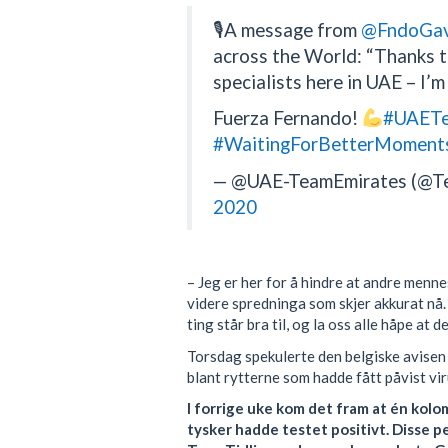
🎙A message from
@FndoGav
across the World: “Thanks t
specialists here in UAE – I’m
Fuerza Fernando!
#UAETe
#WaitingForBetterMoment
— @UAE-TeamEmirates (@
2020
– Jeg er her for å hindre at andre menne
videre spredninga som skjer akkurat nå. 
ting står bra til, og la oss alle håpe at d
Torsdag spekulerte den belgiske avise
blant rytterne som hadde fått påvist vir
I forrige uke kom det fram at én kolom
tysker hadde testet positivt. Disse 