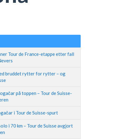
ner Tour de France-etappe etter fall
 Nevers
d bruddet rytter for rytter – og
sse
Pogačar på toppen – Tour de Suisse-
neren
gačar i Tour de Suisse-spurt
olo i 70 km – Tour de Suisse avgjort
pen