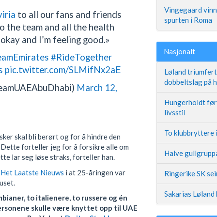
Vingegaard vinne
iria
to all our fans and friends
spurten i Roma
o the team and all the health
 okay and I’m feeling good.»
Nasjonalt
amEmirates
#RideTogether
s
pic.twitter.com/SLMifNx2aE
Løland triumfer
dobbeltslag på
TeamUAEAbuDhabi)
March 12,
Hungerholdt før 
livsstil
To klubbryttere 
sker skal bli berørt og for å hindre den
Dette forteller jeg for å forsikre alle om
Halve gullgruppa
ette lar seg løse straks, forteller han.
n
Het Laatste Nieuws
i at 25-åringen var
Ringerike SK se
uset.
Sakarias Løland 
bianer, to italienere, to russere og én
personene skulle være knyttet opp til UAE