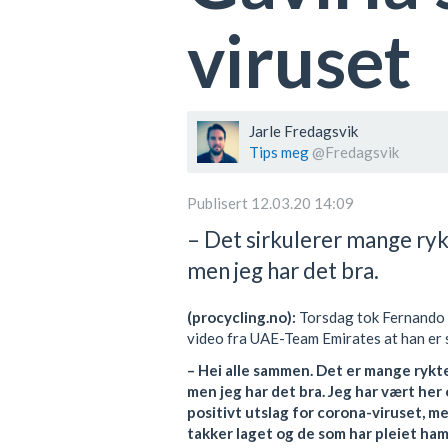
viruset
Jarle Fredagsvik
Tips meg
@Fredagsvik
Publisert 12.03.20 14:09
– Det sirkulerer mange ryk
men jeg har det bra.
(procycling.no):
Torsdag tok Fernando G
video fra UAE-Team Emirates at han er 
– Hei alle sammen. Det er mange rykte
men jeg har det bra. Jeg har vært her
positivt utslag for corona-viruset, me
takker laget og de som har pleiet ha