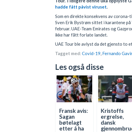
Tour. Tidligere denne uka opplyste 
hadde fått påvist viruset
.
Som en direkte konsekvens av corona-til
Sven Erik Bystrøm sittet i karantene p
februar. UAE-Team Emirates og Gazpro
ikke har fått forlate landet.
UAE Tour ble avlyst da det gjensto to e
Tagget med:
Covid-19
,
Fernando Gavir
Les også disse
Fransk avis:
Kristoffs
Sagan
ergrelse,
bøtelagt
dansk
etter å ha
gjennombru