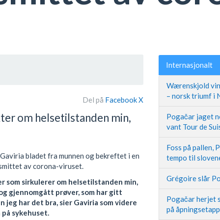
Internasjonalt
Wærenskjold vin
– norsk triumf i
Del på
Facebook
X
ter om helsetilstanden min,
Pogačar jaget ne
vant Tour de Sui
Foss på pallen, 
aviria bladet fra munnen og bekreftet i en
tempo til slove
smittet av corona-viruset.
Grégoire slår Po
r som sirkulerer om helsetilstanden min,
 og gjennomgått prøver, som har gitt
Pogačar herjet s
n jeg har det bra, sier Gaviria som videre
på åpningsetap
m på sykehuset.