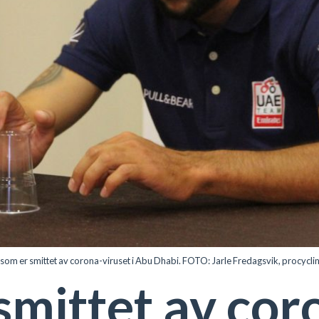
om er smittet av corona-viruset i Abu Dhabi. FOTO: Jarle Fredagsvik, procycli
smittet av cor