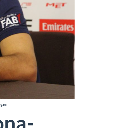
ng.no
ona-