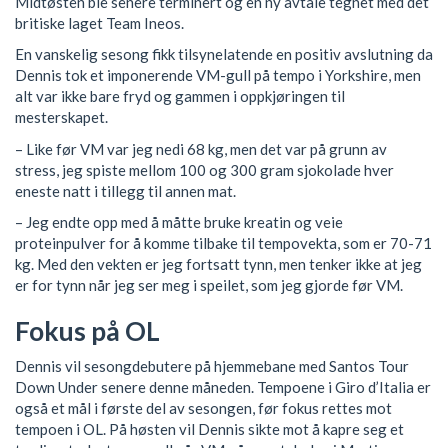
Midtøsten ble senere terminert og en ny avtale tegnet med det
britiske laget Team Ineos.
En vanskelig sesong fikk tilsynelatende en positiv avslutning da
Dennis tok et imponerende VM-gull på tempo i Yorkshire, men
alt var ikke bare fryd og gammen i oppkjøringen til
mesterskapet.
– Like før VM var jeg nedi 68 kg, men det var på grunn av
stress, jeg spiste mellom 100 og 300 gram sjokolade hver
eneste natt i tillegg til annen mat.
– Jeg endte opp med å måtte bruke kreatin og veie
proteinpulver for å komme tilbake til tempovekta, som er 70-71
kg. Med den vekten er jeg fortsatt tynn, men tenker ikke at jeg
er for tynn når jeg ser meg i speilet, som jeg gjorde før VM.
Fokus på OL
Dennis vil sesongdebutere på hjemmebane med Santos Tour
Down Under senere denne måneden. Tempoene i Giro d’Italia er
også et mål i første del av sesongen, før fokus rettes mot
tempoen i OL. På høsten vil Dennis sikte mot å kapre seg et