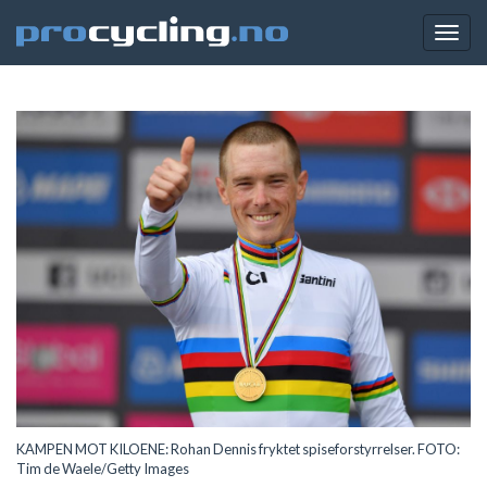
Togg
navig
KAMPEN MOT KILOENE: Rohan Dennis fryktet spiseforstyrrelser. FOTO:
Tim de Waele/Getty Images