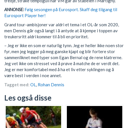
tredje, strake tempogull når VM går av stabelen i Martigny.
ANNONSE:
Følg sesongen på Eurosport. Skaff deg tilgang til
Eurosport Player her!
Grand tour-ambisjoner var aldri et tema i et OL-år som 2020,
men Dennis går også langt i å antyde at å kjempe i toppen av
treukersritt aldri kommer til å bli en prioritet.
– Jeg er ikke en som er naturlig tynn. Jeg er heller ikke noen stor
fyr, men jeg legger på meg ganske kjapt og blir fortere stor
sammenliknet med typer som Egan Bernal og de rene klatrerne.
Jeg vet ikke om stresset ved å prøve å matche de er verdt det.
Jeg er mer komfortabel med å ha et liv etter syklingen og å
være best i verden i noe annet.
Tagget med:
OL
,
Rohan Dennis
Les også disse