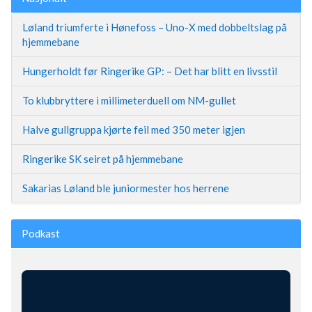
Løland triumferte i Hønefoss – Uno-X med dobbeltslag på
hjemmebane
Hungerholdt før Ringerike GP: – Det har blitt en livsstil
To klubbryttere i millimeterduell om NM-gullet
Halve gullgruppa kjørte feil med 350 meter igjen
Ringerike SK seiret på hjemmebane
Sakarias Løland ble juniormester hos herrene
Podkast