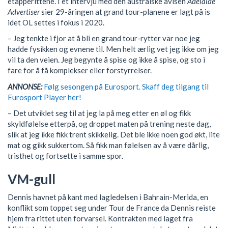
etapperittene. I et intervju med den australske avisen
Adelaide
Advertiser
sier 29-åringen at grand tour-planene er lagt på is
idet OL settes i fokus i 2020.
– Jeg tenkte i fjor at å bli en grand tour-rytter var noe jeg
hadde fysikken og evnene til. Men helt ærlig vet jeg ikke om jeg
vil ta den veien. Jeg begynte å spise og ikke å spise, og sto i
fare for å få komplekser eller forstyrrelser.
ANNONSE:
Følg sesongen på Eurosport. Skaff deg tilgang til
Eurosport Player her!
– Det utviklet seg til at jeg la på meg etter en øl og fikk
skyldfølelse etterpå, og droppet maten på trening neste dag,
slik at jeg ikke fikk trent skikkelig. Det ble ikke noen god økt, lite
mat og gikk sukkertom. Så fikk man følelsen av å være dårlig,
tristhet og fortsette i samme spor.
VM-gull
Dennis havnet på kant med lagledelsen i Bahrain-Merida, en
konflikt som toppet seg under Tour de France da Dennis reiste
hjem fra rittet uten forvarsel. Kontrakten med laget fra