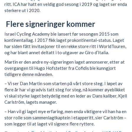
ritt. ICA har hatt en veldig god sesong i 2019 og laget ser enda
sterkere ut i 2020.
Flere signeringer kommer
Israel Cycling Academy ble lansert før sesongen 2015 som
kontinentallag. I 2017 fikk laget prokontinental-status. Laget
har siden fått invitasjoner til en rekke store ritt i WorldTouren,
og har blant annet deltatt i to utgaver av Giro d’Italia.
Martin er den andre ny-signeringen laget annonserer, etter at
overgangen til Hugo Hofstetter fra Cofidis ble kunngjort
tidligere denne måneden.
– Vi ser Dan Martin som starten på vårt store steg. I løpet av
flere år har vi gradvis tatt steg for steg, nå kommer øyeblikket
vi skal styrke laget betydelig med en leder av Dans kaliber, Kjell
Carlström, lagets manager.
– Han vil gi laget mye erfaring, men enda viktigere vil han ha en
stor rolle som sammenlagtkaptein i etapperitt, sier Carlström –
som legger til at laget vil signere flere ryttere.