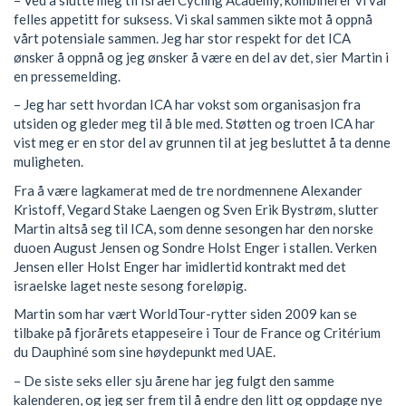
felles appetitt for suksess. Vi skal sammen sikte mot å oppnå
vårt potensiale sammen. Jeg har stor respekt for det ICA
ønsker å oppnå og jeg ønsker å være en del av det, sier Martin i
en pressemelding.
– Jeg har sett hvordan ICA har vokst som organisasjon fra
utsiden og gleder meg til å ble med. Støtten og troen ICA har
vist meg er en stor del av grunnen til at jeg besluttet å ta denne
muligheten.
Fra å være lagkamerat med de tre nordmennene Alexander
Kristoff, Vegard Stake Laengen og Sven Erik Bystrøm, slutter
Martin altså seg til ICA, som denne sesongen har den norske
duoen August Jensen og Sondre Holst Enger i stallen. Verken
Jensen eller Holst Enger har imidlertid kontrakt med det
israelske laget neste sesong foreløpig.
Martin som har vært WorldTour-rytter siden 2009 kan se
tilbake på fjorårets etappeseire i Tour de France og Critérium
du Dauphiné som sine høydepunkt med UAE.
– De siste seks eller sju årene har jeg fulgt den samme
kalenderen, og jeg ser frem til å endre den litt og oppdage nye