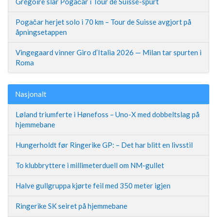
Grégoire slår Pogačar i Tour de Suisse-spurt
Pogačar herjet solo i 70 km – Tour de Suisse avgjort på
åpningsetappen
Vingegaard vinner Giro d’Italia 2026 — Milan tar spurten i
Roma
Nasjonalt
Løland triumferte i Hønefoss – Uno-X med dobbeltslag på
hjemmebane
Hungerholdt før Ringerike GP: – Det har blitt en livsstil
To klubbryttere i millimeterduell om NM-gullet
Halve gullgruppa kjørte feil med 350 meter igjen
Ringerike SK seiret på hjemmebane