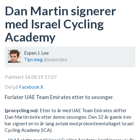
Dan Martin signerer
med Israel Cycling
Academy
Espen J. Lee
Tips meg
@espenjlee
Publisert 16.08.19 17:07
Del på
Facebook
X
Forlater UAE Team Emirates etter to sesonger.
(procycling.no):
Etter to år med UAE Team Emirates skifter
Dan Martin beite etter denne sesongen. Den 32 år gamle iren
har signert en to år lang avtale med prokontinentallaget Israel
Cycling Academy (ICA).
– Ved å slutte meg til Israel Cycling Academy, kombinerer vi vår