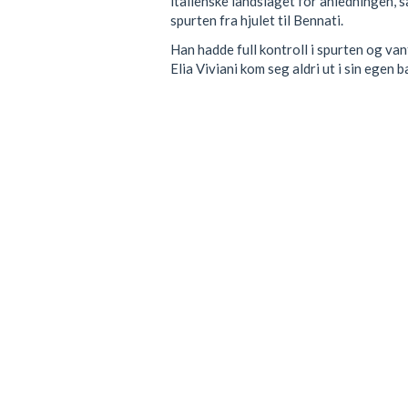
italienske landslaget for anledningen, s
spurten fra hjulet til Bennati.
Han hadde full kontroll i spurten og v
Elia Viviani kom seg aldri ut i sin egen 