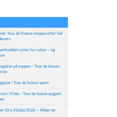
ner Tour de France-etappe etter fall
 Nevers
d bruddet rytter for rytter – og
sse
Pogačar på toppen – Tour de Suisse-
neren
gačar i Tour de Suisse-spurt
olo i 70 km – Tour de Suisse avgjort
pen
r Giro d’Italia 2026 — Milan tar