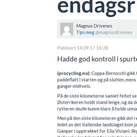
endagsr
Magnus Drivenes
Tips meg
@magnusdrivenes
Publisert 14.09.17 16:28
Hadde god kontroll i spurt
(procycling.no):
Coppa Bernocchi gikk t
paddeflatt i starten og på slutten, mens
ganger midtveis.
På de siste kilometerne samlet feltet s
Østerrikeren holdt stand lenge, og da d
rytteren skulle kunne klare å holde unna
Men på den siste kilometeren gikk det re
ledet av det italienske landslaget kom 
Gamper i opptrekket for Elia Viviani. Sk