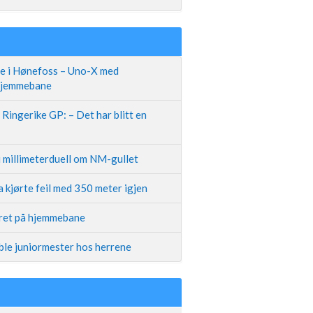
te i Hønefoss – Uno-X med
 hjemmebane
Ringerike GP: – Det har blitt en
i millimeterduell om NM-gullet
 kjørte feil med 350 meter igjen
iret på hjemmebane
ble juniormester hos herrene