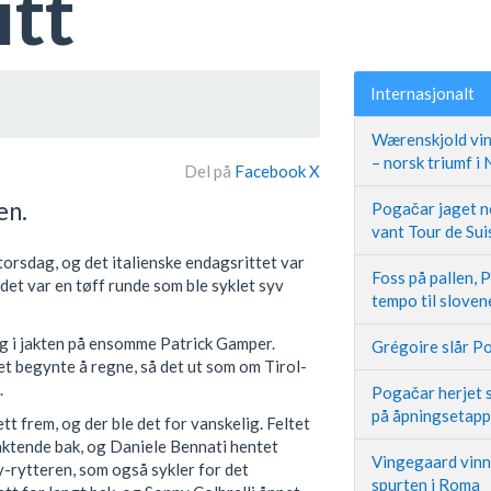
itt
Internasjonalt
Wærenskjold vin
– norsk triumf i
Del på
Facebook
X
en.
Pogačar jaget ne
vant Tour de Sui
orsdag, og det italienske endagsrittet var
Foss på pallen, 
 det var en tøff runde som ble syklet syv
tempo til slove
eg i jakten på ensomme Patrick Gamper.
Grégoire slår Po
et begynte å regne, så det ut som om Tirol-
.
Pogačar herjet s
på åpningsetap
tt frem, og der ble det for vanskelig. Feltet
jaktende bak, og Daniele Bennati hentet
Vingegaard vinne
y-rytteren, som også sykler for det
spurten i Roma