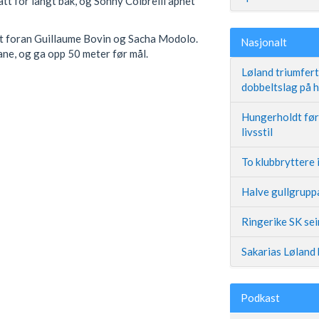
att for langt bak, og Sonny Colbrelli åpnet
ant foran Guillaume Bovin og Sacha Modolo.
Nasjonalt
bane, og ga opp 50 meter før mål.
Løland triumfer
dobbeltslag på
Hungerholdt før 
livsstil
To klubbryttere 
Halve gullgruppa
Ringerike SK se
Sakarias Løland 
Podkast