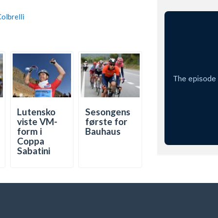
olbrelli
Lutensko
Sesongens
viste VM-
første for
form i
Bauhaus
Coppa
Sabatini