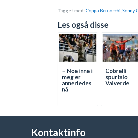
Tagget med:
Coppa Bernocchi
,
Sonny C
Les også disse
– Noe inne i
Cobrelli
meg er
spurtslo
annerledes
Valverde
nå
Kontaktinfo