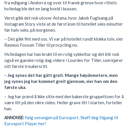
fra målgang i Andorra og over til fransk grense hvor rittets
hviledag ble det en lang kveld i bussen.
Verst gikk det nok utover Astana, hvor Jakob Fuglsang på
Instagram Story viste at de først kom til hotellet seks minutter
før halv seks, på morgenen.
– Det gikk fint med oss. Vi var på hotellet rundt klokka tolv, sier
Rasmus Fossum Tiller til procycling.no.
Hviledagen har han brukt til en rolig sykkeltur og det blir nok
også en ganske rolig dag videre i Lourdes for Tiller, som kjører
sitt første treukersritt.
– Jeg synes det har gått greit. Mange høydemetere, men
jeg synes jeg har kommet greit gjennom, sier han om den
første uka.
– Jeg har prøvd å ikke sitte med den bakerste gruppettoen for å
være litt på den sikre siden. Heller grave litt i starten, forteller
han.
ANNONSE:
Følg sesongen på Eurosport. Skaff deg tilgang til
Eurosport Player her!