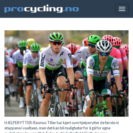
Togg
navig
HJELPERYTTER: Rasmus Tiller har kjørt som hjelperytter de første ni
etappene i vueltaen, men det kan bli muligheter for å gå for egne