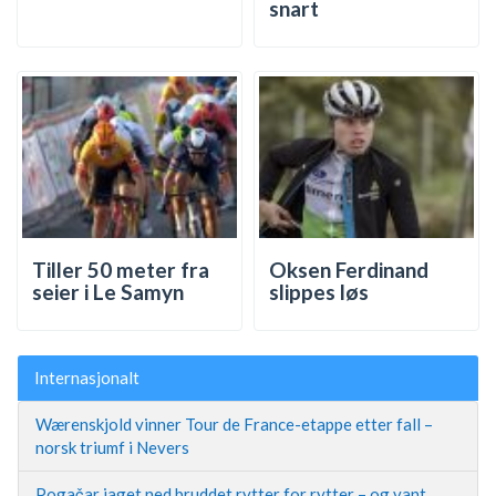
snart
Tiller 50 meter fra
Oksen Ferdinand
seier i Le Samyn
slippes løs
Internasjonalt
Wærenskjold vinner Tour de France-etappe etter fall –
norsk triumf i Nevers
Pogačar jaget ned bruddet rytter for rytter – og vant