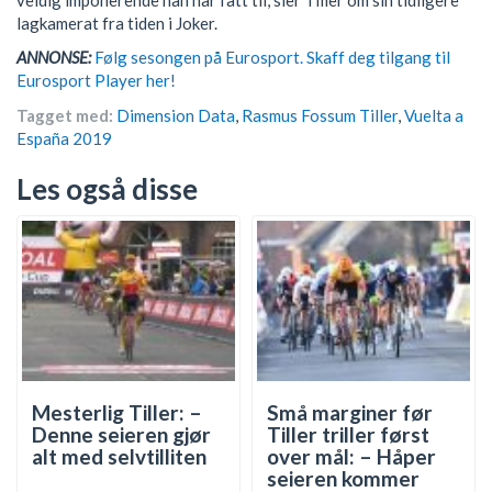
lagkamerat fra tiden i Joker.
ANNONSE:
Følg sesongen på Eurosport. Skaff deg tilgang til
Eurosport Player her!
Tagget med:
Dimension Data
,
Rasmus Fossum Tiller
,
Vuelta a
España 2019
Les også disse
Mesterlig Tiller: –
Små marginer før
Denne seieren gjør
Tiller triller først
alt med selvtilliten
over mål: – Håper
seieren kommer