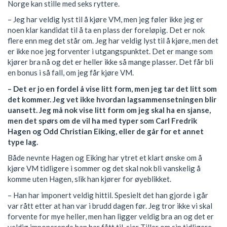
Norge kan stille med seks ryttere.
– Jeg har veldig lyst til å kjøre VM, men jeg føler ikke jeg er
noen klar kandidat til å ta en plass der foreløpig. Det er nok
flere enn meg det står om. Jeg har veldig lyst til å kjøre, men det
er ikke noe jeg forventer i utgangspunktet. Det er mange som
kjører bra nå og det er heller ikke så mange plasser. Det får bli
en bonus i så fall, om jeg får kjøre VM.
– Det er jo en fordel å vise litt form, men jeg tar det litt som
det kommer. Jeg vet ikke hvordan lagsammensetningen blir
uansett. Jeg må nok vise litt form om jeg skal ha en sjanse,
men det spørs om de vil ha med typer som Carl Fredrik
Hagen og Odd Christian Eiking, eller de går for et annet
type lag.
Både nevnte Hagen og Eiking har ytret et klart ønske om å
kjøre VM tidligere i sommer og det skal nok bli vanskelig å
komme uten Hagen, slik han kjører for øyeblikket.
– Han har imponert veldig hittil. Spesielt det han gjorde i går
var rått etter at han var i brudd dagen før. Jeg tror ikke vi skal
forvente for mye heller, men han ligger veldig bra an og det er
veldig imponerende han har fått til, sier Tiller om sin tidligere