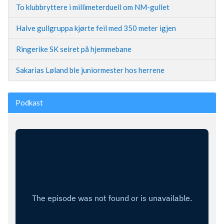
To klubbryttere i millimeterduell om NM-gullet
Halve gullgruppa kjørte feil med 350 meter igjen
Ringerike SK seiret på hjemmebane
Sakarias Løland ble juniormester hos herrene
Podkast