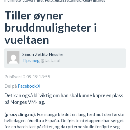
muligheter utover i rittet. Foto: Justin Setterfield/Getty Images
Tiller øyner
bruddmuligheter i
vueltaen
Simon Zetlitz Nessler
Tips meg
@tastasol
Publisert 2.09.19 13:55
Del på
Facebook
X
Det kan også bli viktig om han skal kunne kapre en plass
på Norges VM-lag.
(procycling.no):
For mange ble det en lang ferd mot den første
hviledagen i Vuelta a España. De første ni etappene har sørget
for en hard start på rittet, og da rytterne skulle forflytte seg