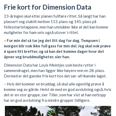
Frie kort for Dimension Data
23-åringen skal etter planen fullføre rittet. Så langt har han
plassert seg stabilt mellom 113. plass og 145. plass på
fellesstartetappene, men han utelukker ikke at det kan komme
muligheter for ham selv også utover i rittet.
– For min del så tar jeg det litt dag for dag. Tempoen i
morgen blir nok ikke full gass for min del. Jeg skal nok prøve
å spare litt krefter, og så kan det komme dager hvor det
åpner seg bruddmuligheter, sier han.
Dimension Data har Louis Meintjes som beste rytter i
sammendraget, men han ligger ikke høyere enn en 28. plass.
Dermed er det ganske frie kort hos det sør-afrikanske laget.
– Hvis det kommer en bruddag, så skal alle egentlig prøve å
komme seg av gårde. Helst de med en god avslutning også, hvis
det er en stor gruppe, sier Tiller, som har vist at han nettopp
har en god avslutning fra mindre grupper tidligere.