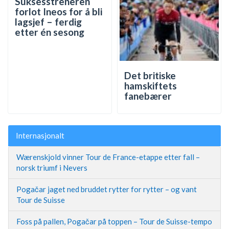
Suksesstreneren
forlot Ineos for å bli
lagsjef – ferdig
etter én sesong
Det britiske
hamskiftets
fanebærer
Internasjonalt
Wærenskjold vinner Tour de France-etappe etter fall –
norsk triumf i Nevers
Pogačar jaget ned bruddet rytter for rytter – og vant
Tour de Suisse
Foss på pallen, Pogačar på toppen – Tour de Suisse-tempo