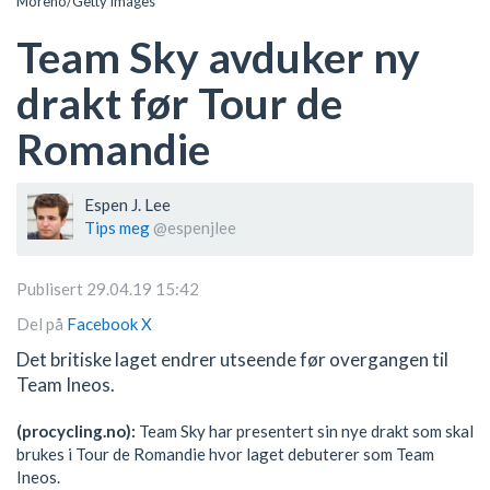
Moreno/Getty Images
Team Sky avduker ny
drakt før Tour de
Romandie
Espen J. Lee
Tips meg
@espenjlee
Publisert 29.04.19 15:42
Del på
Facebook
X
Det britiske laget endrer utseende før overgangen til
Team Ineos.
(procycling.no):
Team Sky har presentert sin nye drakt som skal
brukes i Tour de Romandie hvor laget debuterer som Team
Ineos.