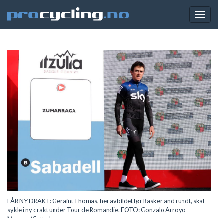
Togg
navig
FÅR NY DRAKT: Geraint Thomas, her avbildet før Baskerland rundt, skal
sykle i ny drakt under Tour de Romandie. FOTO: Gonzalo Arroyo