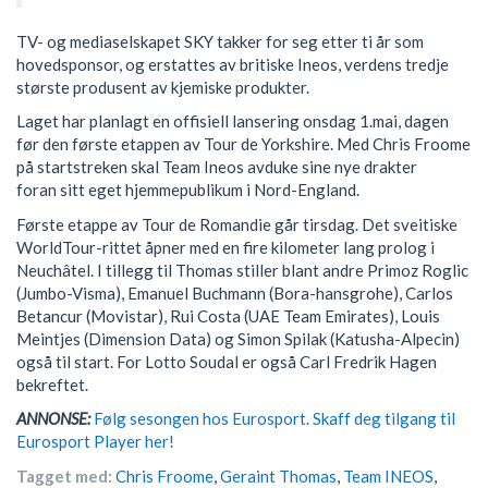
TV- og mediaselskapet SKY takker for seg etter ti år som
hovedsponsor, og erstattes av britiske Ineos, verdens tredje
største produsent av kjemiske produkter.
Laget har planlagt en offisiell lansering onsdag 1.mai, dagen
før den første etappen av Tour de Yorkshire. Med Chris Froome
på startstreken skal Team Ineos avduke sine nye drakter
foran sitt eget hjemmepublikum i Nord-England.
Første etappe av Tour de Romandie går tirsdag. Det sveitiske
WorldTour-rittet åpner med en fire kilometer lang prolog i
Neuchâtel. I tillegg til Thomas stiller blant andre Primoz Roglic
(Jumbo-Visma), Emanuel Buchmann (Bora-hansgrohe), Carlos
Betancur (Movistar), Rui Costa (UAE Team Emirates), Louis
Meintjes (Dimension Data) og Simon Spilak (Katusha-Alpecin)
også til start. For Lotto Soudal er også Carl Fredrik Hagen
bekreftet.
ANNONSE:
Følg sesongen hos Eurosport. Skaff deg tilgang til
Eurosport Player her!
Tagget med:
Chris Froome
,
Geraint Thomas
,
Team INEOS
,