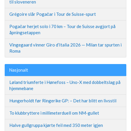
til sloveneren
Grégoire slår Pogačar i Tour de Suisse-spurt
Pogačar herjet solo i 70 km – Tour de Suisse avgjort på
åpningsetappen
Vingegaard vinner Giro d’Italia 2026 — Milan tar spurten i
Roma
Nasjonalt
Løland triumferte i Hønefoss – Uno-X med dobbeltslag på
hjemmebane
Hungerholdt før Ringerike GP: – Det har blitt en livsstil
To klubbryttere i millimeterduell om NM-gullet
Halve gullgruppa kjørte feil med 350 meter igjen