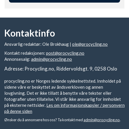
Kontaktinfo
Ansvarlig redaktør: Ole Brokhaug |
ole@procycling.no
Kontakt redaksjonen:
post@procycling.no
Annonsesalg:
admin@procycling.no
Adresse: Procycling.no, Riddervoldsgt. 9, 0258 Oslo
procycling.no er Norges ledende sykkelnettsted. Innholdet på
sidene våre er beskyttet av åndsverkloven og annen
lovgivning. Det er ikke tillatt å benytte våre tekster eller
fotografier uten tillatelse. Vi står ikke ansvarlig for innholdet
på eksterne nettsider.
Les om informasjonskapsler / personvern
på denne siden
Ønsker du å annonsere hos oss? Ta kontakt med
admin@procycling.no
.