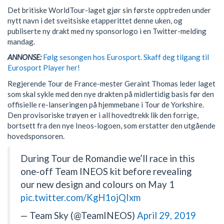
Det britiske WorldTour-laget gjør sin første opptreden under
nytt navn i det sveitsiske etapperittet denne uken, og
publiserte ny drakt med ny sponsorlogo i en Twitter-melding
mandag.
ANNONSE:
Følg sesongen hos Eurosport. Skaff deg tilgang til
Eurosport Player her!
Regjerende Tour de France-mester Geraint Thomas leder laget
som skal sykle med den nye drakten på midlertidig basis før den
offisielle re-lanseringen på hjemmebane i Tour de Yorkshire.
Den provisoriske trøyen er i all hovedtrekk lik den forrige,
bortsett fra den nye Ineos-logoen, som erstatter den utgående
hovedsponsoren.
During Tour de Romandie we’ll race in this
one-off Team INEOS kit before revealing
our new design and colours on May 1
pic.twitter.com/KgH1ojQIxm
— Team Sky (@TeamINEOS)
April 29, 2019