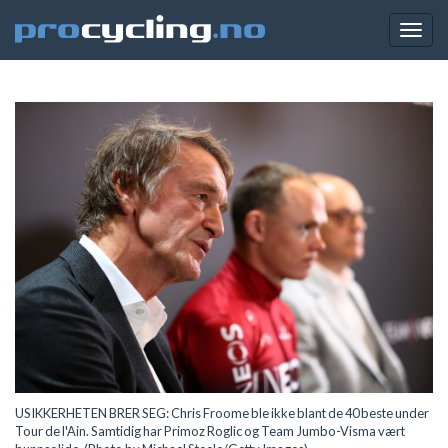
Togg
navig
USIKKERHETEN BRER SEG: Chris Froome ble ikke blant de 40 beste under
Tour de l'Ain. Samtidig har Primoz Roglic og Team Jumbo-Visma vært