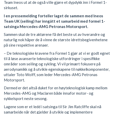
Team Ineos ut at de også ville gjøre et dypdykk inn i Formel 1-
sirkuset.
I en pressemelding forteller laget de sammen med Ineos
Team UK (seiling) har inngått et samarbeid med formel 1-
satsinga Mercedes-AMG Petronas Motorsport.
Sammen skal de tre aktørene få det beste ut av hverandre og
naturlig nok håper de å vinne de største idrettsbegivenhetene
på sine respektive arenaer.
– De teknologiske kravene fra Formel 1 gjør at vi er godt egnet
til å løse avanserte teknologiske utfordringer i spesifikke
områder som seiling og sykling. Vi vil primært fokusere på
aerodynamikk og å utvikle egenskapene til nøkkelkomponenter,
uttaler Toto Wolff, som leder Mercedes-AMG Petronas
Motorsport.
Dermed er det altså duket for en høyteknologisk kamp mellom
Mercedes-AMG og Maclaren både innafor motor- og
sykkelsport neste sesong.
Lagene som er et ledd i satsinga til Sir Jim Ratcliffe skal nå
samarbeide når det gjelder å utvikle og implementere