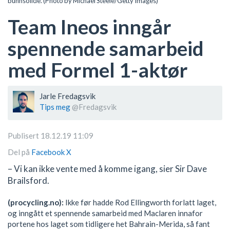
bunnsolide. (Photo by Michael Steele/Getty Images)
Team Ineos inngår
spennende samarbeid
med Formel 1-aktør
Jarle Fredagsvik
Tips meg
@Fredagsvik
Publisert 18.12.19 11:09
Del på
Facebook
X
– Vi kan ikke vente med å komme igang, sier Sir Dave
Brailsford.
(procycling.no):
Ikke før hadde Rod Ellingworth forlatt laget,
og inngått et spennende samarbeid med Maclaren innafor
portene hos laget som tidligere het Bahrain-Merida, så fant