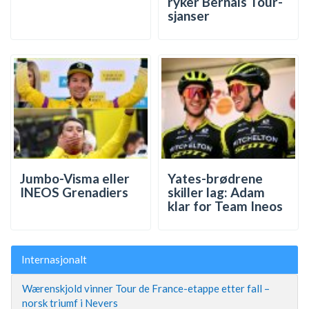
ryker Bernals Tour-
sjanser
Jumbo-Visma eller
Yates-brødrene
INEOS Grenadiers
skiller lag: Adam
klar for Team Ineos
Internasjonalt
Wærenskjold vinner Tour de France-etappe etter fall –
norsk triumf i Nevers