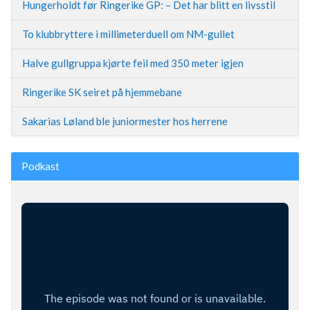
Hungerholdt før Ringerike GP: – Det har blitt en livsstil
To klubbryttere i millimeterduell om NM-gullet
Halve gullgruppa kjørte feil med 350 meter igjen
Ringerike SK seiret på hjemmebane
Sakarias Løland ble juniormester hos herrene
Podkast