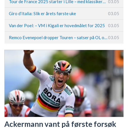
Tour de France 2025 starter i Lille – med klassikerpreg
03.05
Giro d’Italia: Slik er årets første uke
03.05
Van der Poel: – VM i Kigali er hovedmålet for 2025
03.05
Remco Evenepoel dropper Touren – satser på OL og Vueltaen
03.05
Ackermann vant på første forsøk