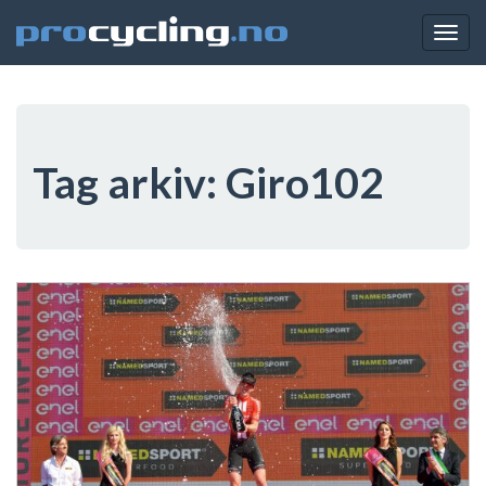
Togg
navig
Tag arkiv:
Giro102