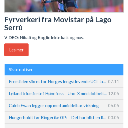
Fyrverkeri fra Movistar på Lago
Serrù
VIDEO:
Nibali og Roglic lekte katt og mus.
Les mer
Siste notiser
Fremtiden sikret for Norges lengstlevende UCI-lag – Kristoff trer inn i sentral rolle
07.11
Løland triumferte i Hønefoss – Uno-X med dobbeltslag på hjemmebane
12.05
Caleb Ewan legger opp med umiddelbar virkning
06.05
Hungerholdt før Ringerike GP: – Det har blitt en livsstil
03.05