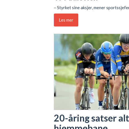
– Styrket sine aksjer, mener sportssjefe
Les mer
20-åring satser a
hjemmebane