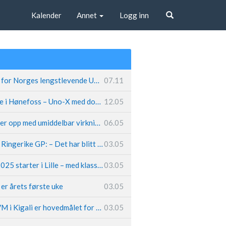
Kalender
Annet
Logg inn
Søk
Fremtiden sikret for Norges lengstlevende UCI-lag – Kristoff trer inn i sentral rolle
07.11
Løland triumferte i Hønefoss – Uno-X med dobbeltslag på hjemmebane
12.05
Caleb Ewan legger opp med umiddelbar virkning
06.05
Hungerholdt før Ringerike GP: – Det har blitt en livsstil
03.05
Tour de France 2025 starter i Lille – med klassikerpreg
03.05
k er årets første uke
03.05
Van der Poel: – VM i Kigali er hovedmålet for 2025
03.05