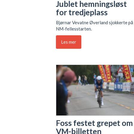
Jublet hemningsløst
for tredjeplass
Bjørnar Vevatne Øverland sjokkerte på
NM-fellesstarten.
Les mer
Foss festet grepet om
VM-billetten