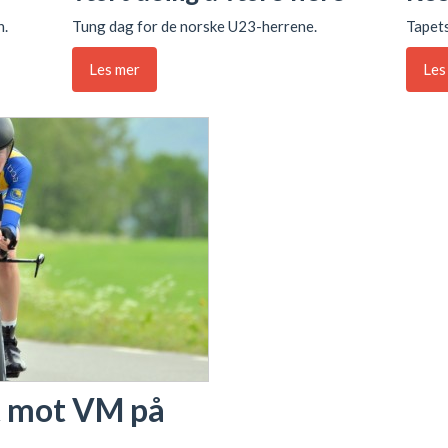
n.
Tung dag for de norske U23-herrene.
Tapets
Les mer
Les
lt mot VM på