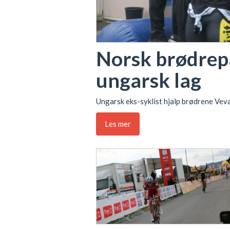
Norsk brødrepa
ungarsk lag
Ungarsk eks-syklist hjalp brødrene Vev
Les mer