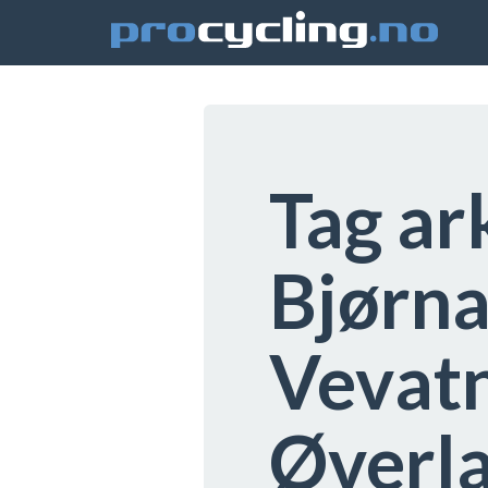
Tag ar
Bjørna
Vevat
Øverl