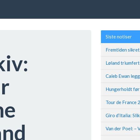
Siste notiser
kiv:
r
ne
Giro d’Italia: Sli
and