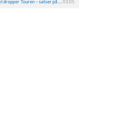
Remco Evenepoel dropper Touren – satser på OL og Vueltaen
03.05