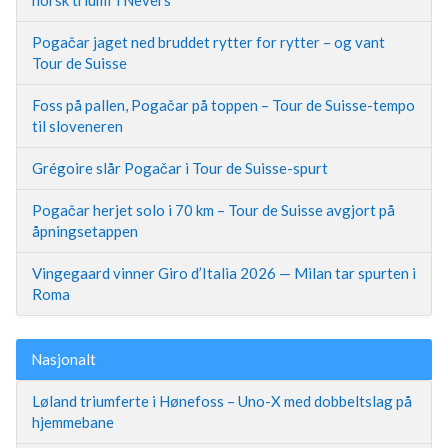
norsk triumf i Nevers
Pogačar jaget ned bruddet rytter for rytter – og vant
Tour de Suisse
Foss på pallen, Pogačar på toppen – Tour de Suisse-tempo
til sloveneren
Grégoire slår Pogačar i Tour de Suisse-spurt
Pogačar herjet solo i 70 km – Tour de Suisse avgjort på
åpningsetappen
Vingegaard vinner Giro d’Italia 2026 — Milan tar spurten i
Roma
Nasjonalt
Løland triumferte i Hønefoss – Uno-X med dobbeltslag på
hjemmebane