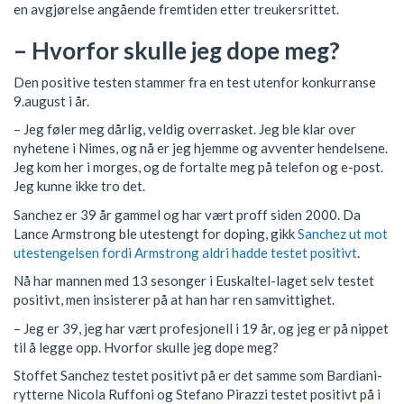
en avgjørelse angående fremtiden etter treukersrittet.
– Hvorfor skulle jeg dope meg?
Den positive testen stammer fra en test utenfor konkurranse
9.august i år.
– Jeg føler meg dårlig, veldig overrasket. Jeg ble klar over
nyhetene i Nimes, og nå er jeg hjemme og avventer hendelsene.
Jeg kom her i morges, og de fortalte meg på telefon og e-post.
Jeg kunne ikke tro det.
Sanchez er 39 år gammel og har vært proff siden 2000. Da
Lance Armstrong ble utestengt for doping, gikk
Sanchez ut mot
utestengelsen fordi Armstrong aldri hadde testet positivt
.
Nå har mannen med 13 sesonger i Euskaltel-laget selv testet
positivt, men insisterer på at han har ren samvittighet.
– Jeg er 39, jeg har vært profesjonell i 19 år, og jeg er på nippet
til å legge opp. Hvorfor skulle jeg dope meg?
Stoffet Sanchez testet positivt på er det samme som Bardiani-
rytterne Nicola Ruffoni og Stefano Pirazzi testet positivt på i