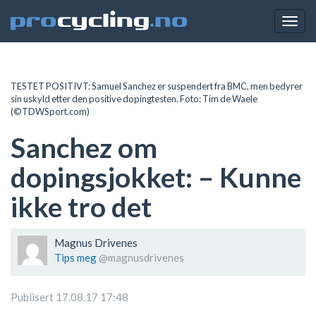
Togg
navig
TESTET POSITIVT: Samuel Sanchez er suspendert fra BMC, men bedyrer
sin uskyld etter den positive dopingtesten. Foto: Tim de Waele
(©TDWSport.com)
Sanchez om
dopingsjokket: – Kunne
ikke tro det
Magnus Drivenes
Tips meg
@magnusdrivenes
Publisert 17.08.17 17:48