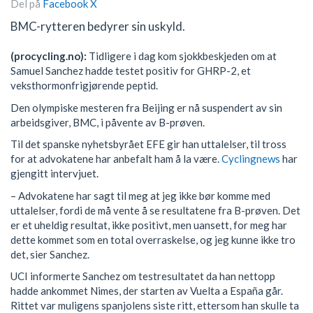
Del på
Facebook
X
BMC-rytteren bedyrer sin uskyld.
(procycling.no):
Tidligere i dag kom sjokkbeskjeden om at
Samuel Sanchez hadde testet positiv for GHRP-2, et
veksthormonfrigjørende peptid.
Den olympiske mesteren fra Beijing er nå suspendert av sin
arbeidsgiver, BMC, i påvente av B-prøven.
Til det spanske nyhetsbyrået EFE gir han uttalelser, til tross
for at advokatene har anbefalt ham å la være.
Cyclingnews
har
gjengitt intervjuet.
– Advokatene har sagt til meg at jeg ikke bør komme med
uttalelser, fordi de må vente å se resultatene fra B-prøven. Det
er et uheldig resultat, ikke positivt, men uansett, for meg har
dette kommet som en total overraskelse, og jeg kunne ikke tro
det, sier Sanchez.
UCI informerte Sanchez om testresultatet da han nettopp
hadde ankommet Nimes, der starten av Vuelta a España går.
Rittet var muligens spanjolens siste ritt, ettersom han skulle ta