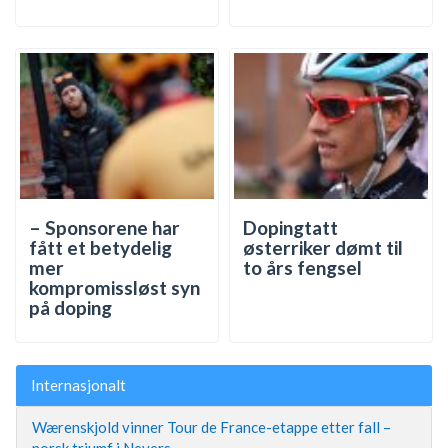
– Sponsorene har
Dopingtatt
fått et betydelig
østerriker dømt til
mer
to års fengsel
kompromissløst syn
på doping
Internasjonalt
Wærenskjold vinner Tour de France-etappe etter fall –