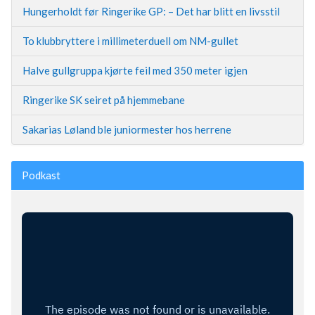
Hungerholdt før Ringerike GP: – Det har blitt en livsstil
To klubbryttere i millimeterduell om NM-gullet
Halve gullgruppa kjørte feil med 350 meter igjen
Ringerike SK seiret på hjemmebane
Sakarias Løland ble juniormester hos herrene
Podkast