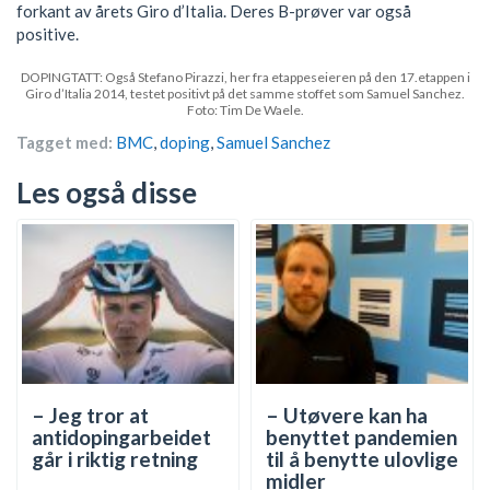
forkant av årets Giro d’Italia. Deres B-prøver var også
positive.
DOPINGTATT: Også Stefano Pirazzi, her fra etappeseieren på den 17.etappen i
Giro d’Italia 2014, testet positivt på det samme stoffet som Samuel Sanchez.
Foto: Tim De Waele.
Tagget med:
BMC
,
doping
,
Samuel Sanchez
Les også disse
– Jeg tror at
– Utøvere kan ha
antidopingarbeidet
benyttet pandemien
går i riktig retning
til å benytte ulovlige
midler