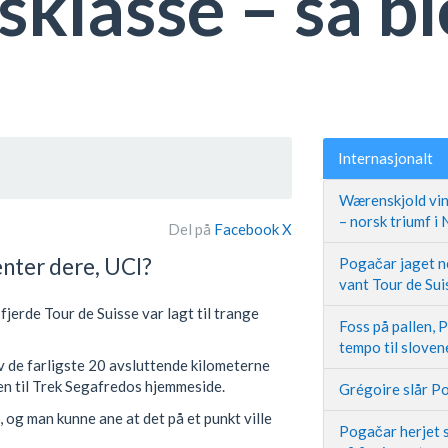
sklasse – så b
Internasjonalt
Wærenskjold vin
– norsk triumf i
Del på
Facebook
X
enter dere, UCI?
Pogačar jaget ne
vant Tour de Sui
fjerde Tour de Suisse var lagt til trange
Foss på pallen, 
tempo til slove
 av de farligste 20 avsluttende kilometerne
nen til Trek Segafredos hjemmeside.
Grégoire slår Po
 og man kunne ane at det på et punkt ville
Pogačar herjet s