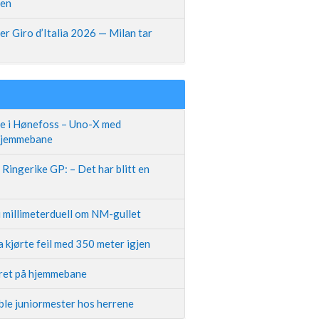
pen
r Giro d’Italia 2026 — Milan tar
te i Hønefoss – Uno-X med
 hjemmebane
Ringerike GP: – Det har blitt en
i millimeterduell om NM-gullet
 kjørte feil med 350 meter igjen
iret på hjemmebane
ble juniormester hos herrene