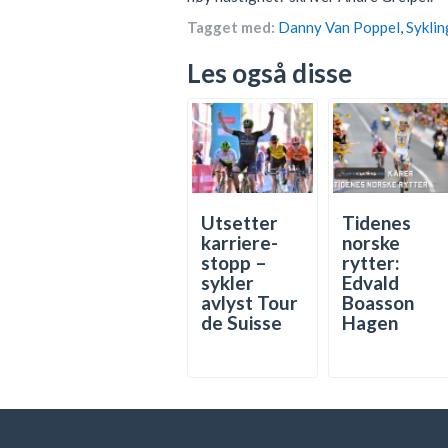
Tagget med:
Danny Van Poppel
,
Syklin
Les også disse
Utsetter
Tidenes
karriere-
norske
stopp –
rytter:
sykler
Edvald
avlyst Tour
Boasson
de Suisse
Hagen