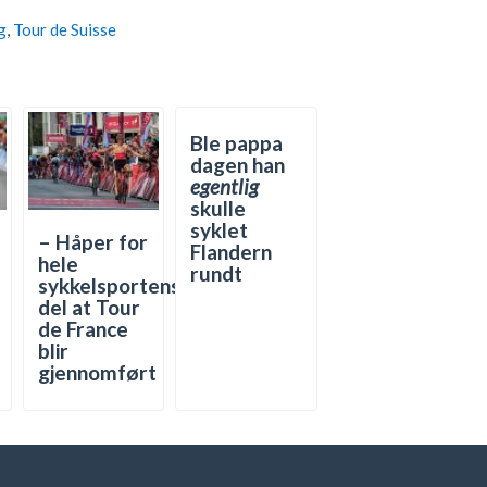
g
,
Tour de Suisse
Ble pappa
dagen han
egentlig
skulle
syklet
– Håper for
Flandern
hele
rundt
sykkelsportens
del at Tour
de France
blir
gjennomført