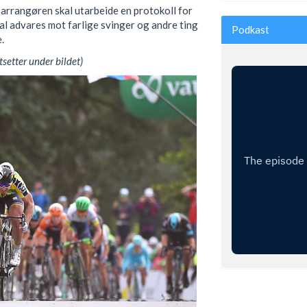
 arrangøren skal utarbeide en protokoll for
kal advares mot farlige svinger og andre ting
Podkast
.
tsetter under bildet)