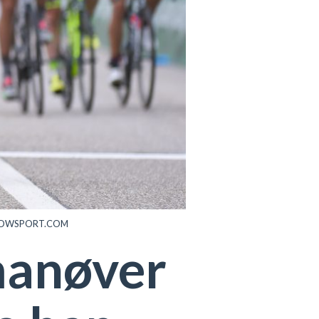
ele/TDWSPORT.COM
manøver