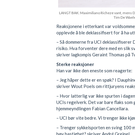
LANGT BAK: Maximiliano Richeze vant, mens Dan
Tim De Wae
Reaksjonene i etterkant var voldsomme,
opplevde å ble deklassifisert for å ha ut
– Så dommerne fra UCI deklassifiserer 
risiko. Hva forventer dere med en slik 
skriver lagkompis Geraint Thomas på Tw
Sterke reaksjoner
Han var ikke den eneste som reagerte:
– Jeg håper dette er en spøk? I Dauphiné
skriver Wout Poels om rittjuryens reak
– Hvor latterlig var ikke spurten i dag
UCIs regelverk. Det var bare flaks som 
hjemmeyndlingen Fabian Cancellara.
– UCI bør vite bedre. Vi trenger ikke kj
– Trenger sykkelsporten en sving 100 m
høy hastighet? skriver André Greipel.