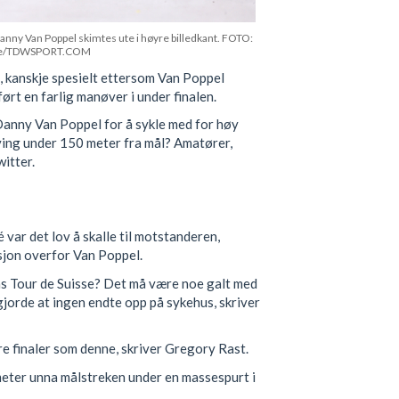
ny Van Poppel skimtes ute i høyre billedkant. FOTO:
le/TDWSPORT.COM
 kanskje spesielt ettersom Van Poppel
ført en farlig manøver i under finalen.
Danny Van Poppel for å sykle med for høy
sving under 150 meter fra mål? Amatører,
itter.
 var det lov å skalle til motstanderen,
sjon overfor Van Poppel.
ens Tour de Suisse? Det må være noe galt med
gjorde at ingen endte opp på sykehus, skriver
øre finaler som denne, skriver Gregory Rast.
eter unna målstreken under en massespurt i