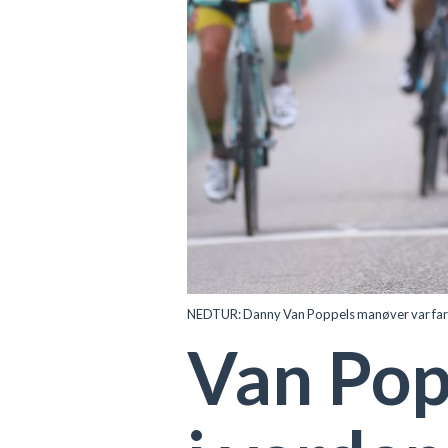
NEDTUR: Danny Van Poppels manøver var far
Van Pop