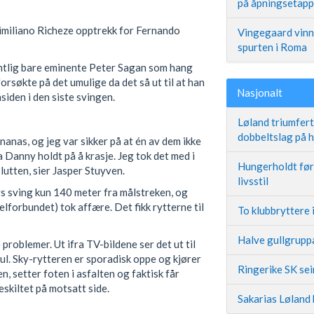
på åpningsetap
imiliano Richeze opptrekk for Fernando
Vingegaard vinne
spurten i Roma
entlig bare eminente Peter Sagan som hang
rsøkte på det umulige da det så ut til at han
Nasjonalt
siden i den siste svingen.
Løland triumfer
dobbeltslag på
anas, og jeg var sikker på at én av dem ikke
 da Danny holdt på å krasje. Jeg tok det med i
Hungerholdt før 
lutten, sier Jasper Stuyven.
livsstil
s sving kun 140 meter fra målstreken, og
elforbundet) tok affære. Det fikk rytterne til
To klubbryttere 
Halve gullgruppa
problemer. Ut ifra TV-bildene ser det ut til
ul. Sky-rytteren er sporadisk oppe og kjører
Ringerike SK se
en, setter foten i asfalten og faktisk får
eskiltet på motsatt side.
Sakarias Løland 