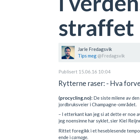
i verden
straffet
Jarle Fredagsvik
Tips meg
@Fredagsvik
Publisert 15.06.16 10:04
Rytterne raser: - Hva forv
(procycling.no):
De siste milene av den 
jordbruksveier i Champagne-området.
– I etterkant kan jeg si at dette er noe
jeg noensinne har syklet, sier Kiel Reij
Rittet foregikk i et heseblesende tempo,
ende i
carnage
.