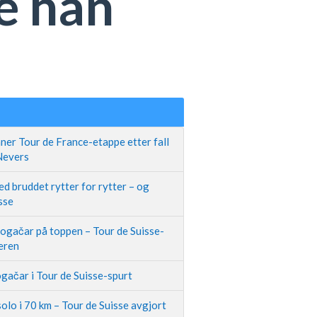
le han
ner Tour de France-etappe etter fall
 Nevers
d bruddet rytter for rytter – og
sse
Pogačar på toppen – Tour de Suisse-
neren
gačar i Tour de Suisse-spurt
olo i 70 km – Tour de Suisse avgjort