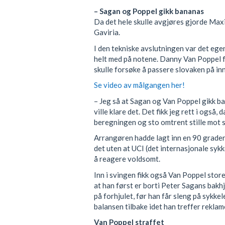
– Sagan og Poppel gikk bananas
Da det hele skulle avgjøres gjorde Max
Gaviria.
I den tekniske avslutningen var det eg
helt med på notene. Danny Van Poppel fo
skulle forsøke å passere slovaken på inn
Se video av målgangen her!
– Jeg så at Sagan og Van Poppel gikk ban
ville klare det. Det fikk jeg rett i også,
beregningen og sto omtrent stille mot s
Arrangøren hadde lagt inn en 90 grader
det uten at UCI (det internasjonale sykk
å reagere voldsomt.
Inn i svingen fikk også Van Poppel store 
at han først er borti Peter Sagans bakhj
på forhjulet, før han får sleng på sykkel
balansen tilbake idet han treffer reklam
Van Poppel straffet