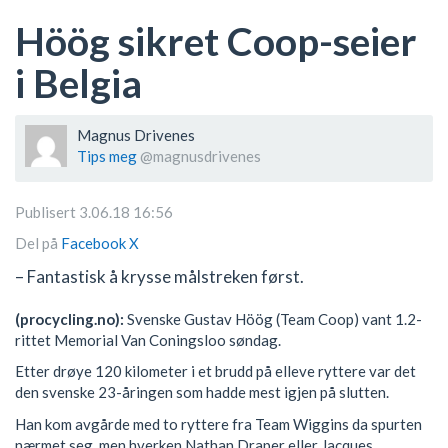
Höög sikret Coop-seier
i Belgia
Magnus Drivenes
Tips meg
@magnusdrivenes
Publisert 3.06.18 16:56
Del på
Facebook
X
– Fantastisk å krysse målstreken først.
(procycling.no):
Svenske Gustav Höög (Team Coop) vant 1.2-
rittet Memorial Van Coningsloo søndag.
Etter drøye 120 kilometer i et brudd på elleve ryttere var det
den svenske 23-åringen som hadde mest igjen på slutten.
Han kom avgårde med to ryttere fra Team Wiggins da spurten
nærmet seg, men hverken Nathan Draper eller Jacques