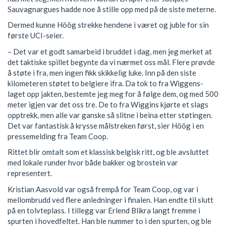
Sauvagnargues hadde noe å stille opp med på de siste meterne.
Dermed kunne Höög strekke hendene i været og juble for sin
første UCI-seier.
– Det var et godt samarbeid i bruddet i dag, men jeg merket at
det taktiske spillet begynte da vi nærmet oss mål. Flere prøvde
å støte i fra, men ingen fikk skikkelig luke. Inn på den siste
kilometeren støtet to belgiere ifra. Da tok to fra Wiggens-
laget opp jakten, bestemte jeg meg for å følge dem, og med 500
meter igjen var det oss tre. De to fra Wiggins kjørte et slags
opptrekk, men alle var ganske så slitne i beina etter støtingen.
Det var fantastisk å krysse målstreken først, sier Höög i en
pressemelding fra Team Coop.
Rittet blir omtalt som et klassisk belgisk ritt, og ble avsluttet
med lokale runder hvor både bakker og brostein var
representert.
Kristian Aasvold var også frempå for Team Coop, og var i
mellombrudd ved flere anledninger i finalen. Han endte til slutt
på en tolvteplass. I tillegg var Erlend Blikra langt fremme i
spurten i hovedfeltet. Han ble nummer to i den spurten, og ble