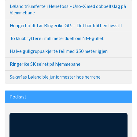
Løland triumferte i Hønefoss – Uno-X med dobbeltslag på
hjemmebane
Hungerholdt før Ringerike GP: – Det har blitt en livsstil
To klubbryttere i millimeterduell om NM-gullet
Halve gullgruppa kjørte feil med 350 meter igjen
Ringerike SK seiret på hjemmebane
Sakarias Løland ble juniormester hos herrene
Podkast