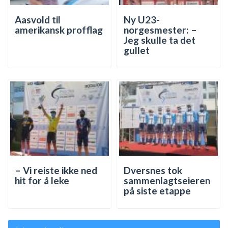
Aasvold til
Ny U23-
amerikansk profflag
norgesmester: –
Jeg skulle ta det
gullet
– Vi reiste ikke ned
Dversnes tok
hit for å leke
sammenlagtseieren
på siste etappe