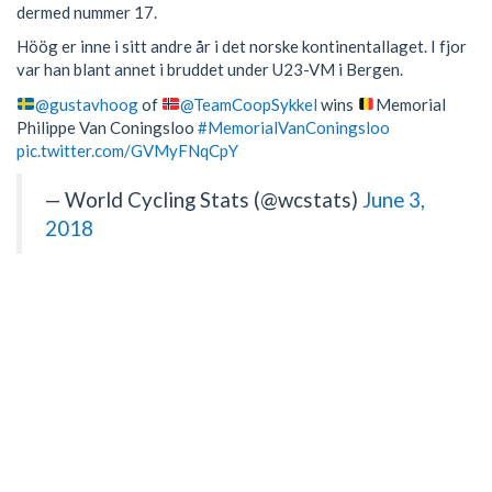
dermed nummer 17.
Höög er inne i sitt andre år i det norske kontinentallaget. I fjor
var han blant annet i bruddet under U23-VM i Bergen.
@gustavhoog
of
@TeamCoopSykkel
wins
Memorial
Philippe Van Coningsloo
#MemorialVanConingsloo
pic.twitter.com/GVMyFNqCpY
— World Cycling Stats (@wcstats)
June 3,
2018