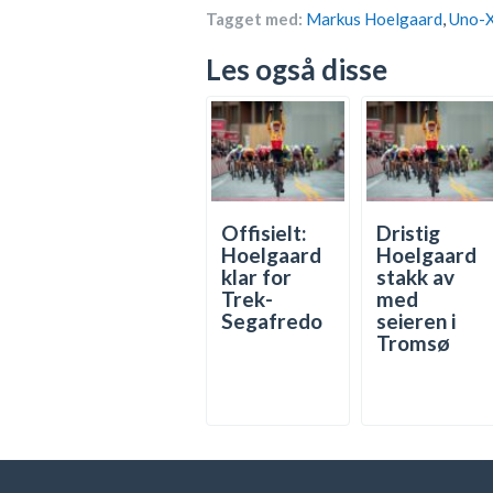
Tagget med:
Markus Hoelgaard
,
Uno-X
Les også disse
Offisielt:
Dristig
Hoelgaard
Hoelgaard
klar for
stakk av
Trek-
med
Segafredo
seieren i
Tromsø