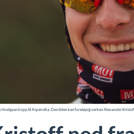
 Hoelgaard opp til Aspervika. Den tiden kan foreløpig verken Alexander Kristoff
ristoff ned fr