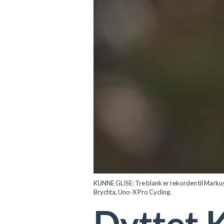
KUNNE GLISE: Tre blank er rekorden til Markus
Brychta, Uno-X Pro Cycling.
Dyttet K