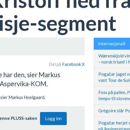
tisje-segment
Internasjonalt
Wærenskjold vin
– norsk triumf i
Del på
Facebook
X
e har den, sier Markus
Pogačar jaget ne
vant Tour de Sui
v Aspervika-KOM.
Foss på pallen, 
e, sier Markus Hoelgaard.
tempo til slove
Grégoire slår Po
l denne PLUSS-saken
Logg inn
Pogačar herjet s
på åpningsetap