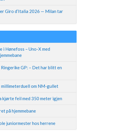
r Giro d’Italia 2026 — Milan tar
te i Hønefoss – Uno-X med
 hjemmebane
Ringerike GP: – Det har blitt en
i millimeterduell om NM-gullet
 kjørte feil med 350 meter igjen
iret på hjemmebane
ble juniormester hos herrene