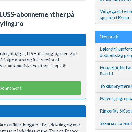
Vingegaard vinne
LUSS-abonnement her på
spurten i Roma
yling.no
Nasjonalt
Løland triumfer
rtikler, blogger, LIVE-dekning og mer. Vårt
dobbeltslag på
å følge norsk og internasjonal
yes automatisk ved utløp. Kjøp nå!
Hungerholdt før 
livsstil
To klubbryttere 
abonnement
Halve gullgruppa
Ringerike SK se
Sakarias Løland 
våre artikler, blogger LIVE-dekning og mer.
eressert i vårklassikerne, Tour de France