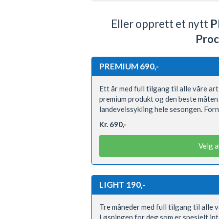
Eller opprett et nytt
P
Proc
PREMIUM 690,-
Ett år med full tilgang til alle våre a
premium produkt og den beste måten 
landeveissykling hele sesongen. Forn
Kr. 690,-
Velg 
LIGHT 190,-
Tre måneder med full tilgang til alle 
Løsningen for deg som er spesielt int