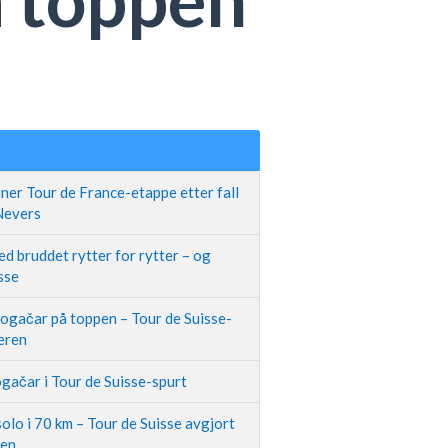
ner Tour de France-etappe etter fall
 Nevers
d bruddet rytter for rytter – og
sse
Pogačar på toppen – Tour de Suisse-
neren
gačar i Tour de Suisse-spurt
olo i 70 km – Tour de Suisse avgjort
pen