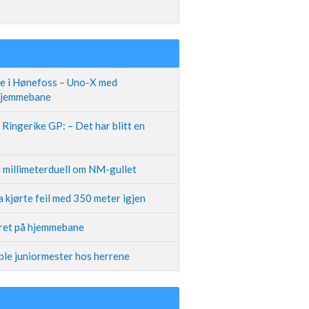
te i Hønefoss – Uno-X med
 hjemmebane
Ringerike GP: – Det har blitt en
i millimeterduell om NM-gullet
 kjørte feil med 350 meter igjen
iret på hjemmebane
ble juniormester hos herrene