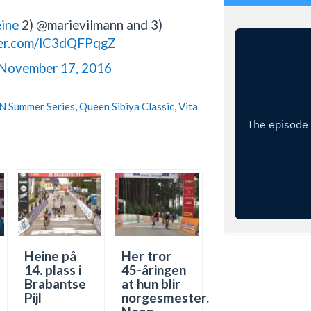
ine
2) @marievilmann and 3)
ter.com/lC3dQFPqgZ
November 17, 2016
N Summer Series
,
Queen Sibiya Classic
,
Vita
Heine på
Her tror
14. plass i
45-åringen
Brabantse
at hun blir
Pijl
norgesmester.