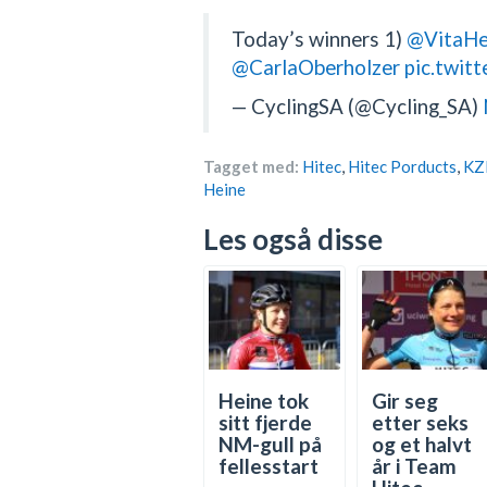
Today’s winners 1)
@VitaHe
@CarlaOberholzer
pic.twit
— CyclingSA (@Cycling_SA)
Tagget med:
Hitec
,
Hitec Porducts
,
KZ
Heine
Les også disse
Heine tok
Gir seg
sitt fjerde
etter seks
NM-gull på
og et halvt
fellesstart
år i Team