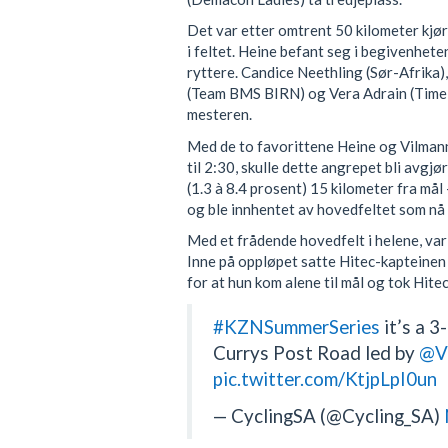
Det var etter omtrent 50 kilometer kjør
i feltet. Heine befant seg i begivenhet
ryttere. Candice Neethling (Sør-Afrika
(Team BMS BIRN) og Vera Adrain (Time 
mesteren.
Med de to favorittene Heine og Vilmann 
til 2:30, skulle dette angrepet bli avgjø
(1.3 à 8.4 prosent) 15 kilometer fra må
og ble innhentet av hovedfeltet som nå b
Med et frådende hovedfelt i helene, var
Inne på oppløpet satte Hitec-kapteinen
for at hun kom alene til mål og tok Hite
#KZNSummerSeries
it’s a 3-
Currys Post Road led by
@V
pic.twitter.com/KtjpLpI0un
— CyclingSA (@Cycling_SA)