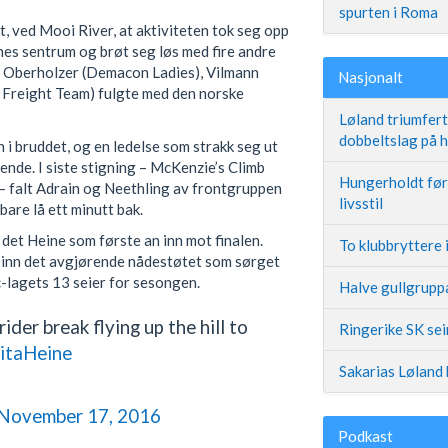
spurten i Roma
t, ved Mooi River, at aktiviteten tok seg opp
enes sentrum og brøt seg løs med fire andre
), Oberholzer (Demacon Ladies), Vilmann
Nasjonalt
Freight Team) fulgte med den norske
Løland triumfer
dobbeltslag på
i bruddet, og en ledelse som strakk seg ut
rende. I siste stigning – McKenzie’s Climb
Hungerholdt før 
l – falt Adrain og Neethling av frontgruppen
livsstil
are lå ett minutt bak.
 det Heine som første an inn mot finalen.
To klubbryttere 
 inn det avgjørende nådestøtet som sørget
c-lagets 13 seier for sesongen.
Halve gullgruppa
rider break flying up the hill to
Ringerike SK se
itaHeine
Sakarias Løland 
November 17, 2016
Podkast