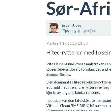
Sør-Afr
Espen J. Lee
Tips meg
@espenjlee
Publisert 17.11.16 11:38
Hitec-rytteren med to seir
Vita Heine kunne krysse målstreken i e
Queen Sibiya Classic torsdag, det andre
Summer Series.
Den dominante Hitec Products-rytterens 
et brudd med fire andre ryttere rev seg 
kjørte av seg alle konkurrentene.
I det som var den latviskfødte nordman
Vilmann (Team BMS BIRN) bli nummer to
(Demacon Ladies) ta tredjeplass.