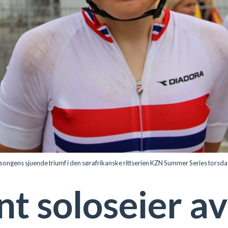
songens sjuende triumf i den sørafrikanske rittserien KZN Summer Series torsdag. 
 soloseier av