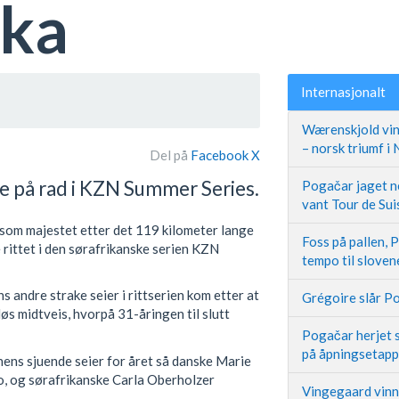
ika
Internasjonalt
Wærenskjold vin
– norsk triumf i
Del på
Facebook
X
e på rad i KZN Summer Series.
Pogačar jaget ne
vant Tour de Sui
nsom majestet etter det 119 kilometer lange
Foss på pallen, 
 rittet i den sørafrikanske serien KZN
tempo til slove
andre strake seier i rittserien kom etter at
Grégoire slår Po
løs midtveis, hvorpå 31-åringen til slutt
Pogačar herjet s
på åpningsetap
nens sjuende seier for året så danske Marie
, og sørafrikanske Carla Oberholzer
Vingegaard vinne