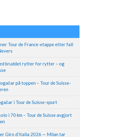
ner Tour de France-etappe etter fall
 Nevers
d bruddet rytter for rytter – og
sse
Pogačar på toppen – Tour de Suisse-
neren
gačar i Tour de Suisse-spurt
olo i 70 km – Tour de Suisse avgjort
pen
r Giro d’Italia 2026 — Milan tar