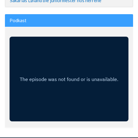
Sakarias Løland ble juniormester hos herrene
Podkast