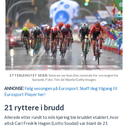
ETTERLENGTET SEIER:
Seieren var kun den syvende for sesongen for
Sunweb. Foto: Tim de Waele/Getty Images
ANNONSE:
Følg sesongen på Eurosport. Skaff deg tilgang til
Eurosport Player her!
21 ryttere i brudd
Allerede etter rundt to mils kjøring ble bruddet etablert, hvor
altså Carl Fredrik Hagen (Lotto Soudal) var blant de 21