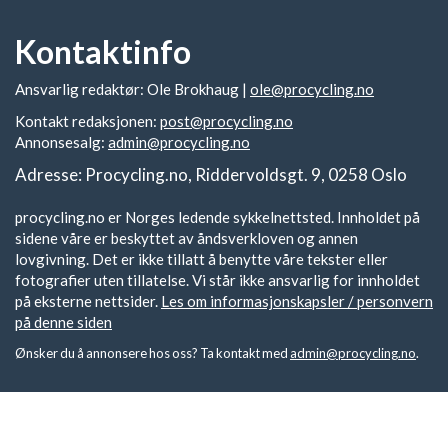
Kontaktinfo
Ansvarlig redaktør: Ole Brokhaug |
ole@procycling.no
Kontakt redaksjonen:
post@procycling.no
Annonsesalg:
admin@procycling.no
Adresse: Procycling.no, Riddervoldsgt. 9, 0258 Oslo
procycling.no er Norges ledende sykkelnettsted. Innholdet på
sidene våre er beskyttet av åndsverkloven og annen
lovgivning. Det er ikke tillatt å benytte våre tekster eller
fotografier uten tillatelse. Vi står ikke ansvarlig for innholdet
på eksterne nettsider.
Les om informasjonskapsler / personvern
på denne siden
Ønsker du å annonsere hos oss? Ta kontakt med
admin@procycling.no
.