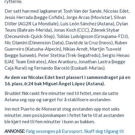
rytterne.
Der satt han med lagkamerat Tosh Van der Sande, Nicolas Edet,
Jesús Herrada (begge Cofidis), Jorge Arcas (Movistar), Silvan
Dillier (AG2R La Mondiale), Luis León Sánchez (Astana), Dylan
Teuns (Bahrain-Merida), Jonas Koch (CCC), Zdenek Stybar
(Deceuninck-Quick-Step), Tobias Ludvigsson (Groupama-FDJ),
Nic Dlamini (Dimension Data), David de la Cruz (Ineos), Ruben
Guerreiro (Katusha-Alpecin), Nikias Arndt, Martjin Tusveld
(begge Sunweb), Peter Stetina (Trek-Segafredo), Sergio Henao
(UAE Team Emirates), Alex Aranburu, Jonathan Lastra (begge
Caja Rural) og Fernando Barceló (Euskadi-Murias).
Av dem var Nicolas Edet best plassert i sammendraget på en
16. plass, 6:24 bak Miguel Ángel López (Astana).
Bruddet fikk raskt fire minutter ned til feltet, men da satte
Astana seg opp og sørget for å stabilisere avstanden.
Inn mot Puerto de Monserat steg avstanden opp mot seks
minutter, men posisjonskampen i feltet førte til at avstanden
ble kjørt ned til fem minutter i bunn av bakken.
ANNONSE:
Følg sesongen på Eurosport. Skaff deg tilgang til