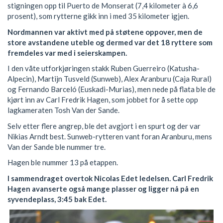
stigningen opp til Puerto de Monserat (7,4 kilometer à 6,6
prosent), som rytterne gikk inn i med 35 kilometer igjen.
Nordmannen var aktivt med på støtene oppover, men de
store avstandene uteble og dermed var det 18 ryttere som
fremdeles var med i seierskampen.
I den våte utforkjøringen stakk Ruben Guerreiro (Katusha-
Alpecin), Martijn Tusveld (Sunweb), Alex Aranburu (Caja Rural)
og Fernando Barceló (Euskadi-Murias), men nede på flata ble de
kjørt inn av Carl Fredrik Hagen, som jobbet for å sette opp
lagkameraten Tosh Van der Sande.
Selv etter flere angrep, ble det avgjort i en spurt og der var
Nikias Arndt best. Sunweb-rytteren vant foran Aranburu, mens
Van der Sande ble nummer tre.
Hagen ble nummer 13 på etappen.
I sammendraget overtok Nicolas Edet ledelsen. Carl Fredrik
Hagen avanserte også mange plasser og ligger nå på en
syvendeplass, 3:45 bak Edet.