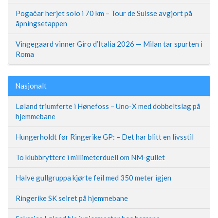
Pogačar herjet solo i 70 km – Tour de Suisse avgjort på
åpningsetappen
Vingegaard vinner Giro d’Italia 2026 — Milan tar spurten i
Roma
Nasjonalt
Løland triumferte i Hønefoss – Uno-X med dobbeltslag på
hjemmebane
Hungerholdt før Ringerike GP: – Det har blitt en livsstil
To klubbryttere i millimeterduell om NM-gullet
Halve gullgruppa kjørte feil med 350 meter igjen
Ringerike SK seiret på hjemmebane