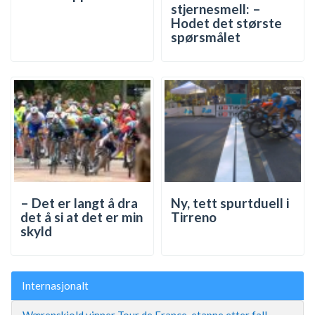
stjernesmell: –
Hodet det største
spørsmålet
– Det er langt å dra
Ny, tett spurtduell i
det å si at det er min
Tirreno
skyld
Internasjonalt
Wærenskjold vinner Tour de France-etappe etter fall –