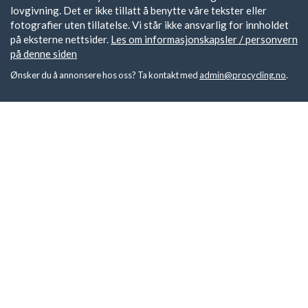
lovgivning. Det er ikke tillatt å benytte våre tekster eller
fotografier uten tillatelse. Vi står ikke ansvarlig for innholdet
på eksterne nettsider.
Les om informasjonskapsler / personvern
på denne siden
Ønsker du å annonsere hos oss? Ta kontakt med
admin@procycling.no
.