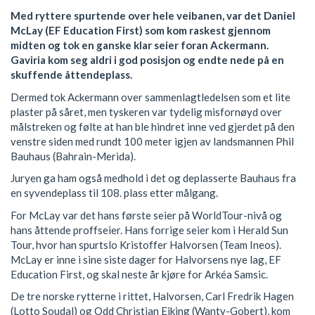
Med ryttere spurtende over hele veibanen, var det Daniel
McLay (EF Education First) som kom raskest gjennom
midten og tok en ganske klar seier foran Ackermann.
Gaviria kom seg aldri i god posisjon og endte nede på en
skuffende åttendeplass.
Dermed tok Ackermann over sammenlagtledelsen som et lite
plaster på såret, men tyskeren var tydelig misfornøyd over
målstreken og følte at han ble hindret inne ved gjerdet på den
venstre siden med rundt 100 meter igjen av landsmannen Phil
Bauhaus (Bahrain-Merida).
Juryen ga ham også medhold i det og deplasserte Bauhaus fra
en syvendeplass til 108. plass etter målgang.
For McLay var det hans første seier på WorldTour-nivå og
hans åttende proffseier. Hans forrige seier kom i Herald Sun
Tour, hvor han spurtslo Kristoffer Halvorsen (Team Ineos).
McLay er inne i sine siste dager for Halvorsens nye lag, EF
Education First, og skal neste år kjøre for Arkéa Samsic.
De tre norske rytterne i rittet, Halvorsen, Carl Fredrik Hagen
(Lotto Soudal) og Odd Christian Eiking (Wanty-Gobert), kom