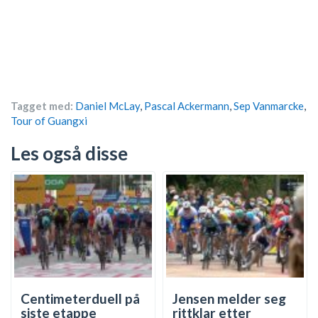
Tagget med:
Daniel McLay
,
Pascal Ackermann
,
Sep Vanmarcke
,
Tour of Guangxi
Les også disse
Centimeterduell på
Jensen melder seg
siste etappe
rittklar etter