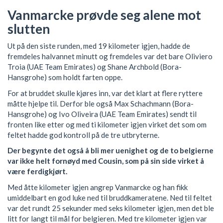
Vanmarcke prøvde seg alene mot
slutten
Ut på den siste runden, med 19 kilometer igjen, hadde de
fremdeles halvannet minutt og fremdeles var det bare Oliviero
Troia (UAE Team Emirates) og Shane Archbold (Bora-
Hansgrohe) som holdt farten oppe.
For at bruddet skulle kjøres inn, var det klart at flere ryttere
måtte hjelpe til. Derfor ble også Max Schachmann (Bora-
Hansgrohe) og Ivo Oliveira (UAE Team Emirates) sendt til
fronten like etter og med ti kilometer igjen virket det som om
feltet hadde god kontroll på de tre utbryterne.
Der begynte det også å bli mer uenighet og de to belgierne
var ikke helt fornøyd med Cousin, som på sin side virket å
være ferdigkjørt.
Med åtte kilometer igjen angrep Vanmarcke og han fikk
umiddelbart en god luke ned til bruddkameratene. Ned til feltet
var det rundt 25 sekunder med seks kilometer igjen, men det ble
litt for langt til mål for belgieren. Med tre kilometer igjen var