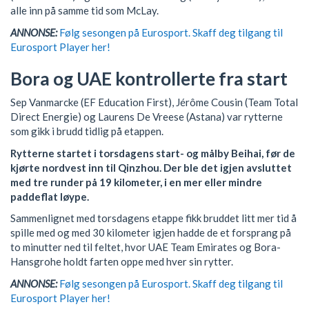
alle inn på samme tid som McLay.
ANNONSE:
Følg sesongen på Eurosport. Skaff deg tilgang til
Eurosport Player her!
Bora og UAE kontrollerte fra start
Sep Vanmarcke (EF Education First), Jérôme Cousin (Team Total
Direct Energie) og Laurens De Vreese (Astana) var rytterne
som gikk i brudd tidlig på etappen.
Rytterne startet i torsdagens start- og målby Beihai, før de
kjørte nordvest inn til Qinzhou. Der ble det igjen avsluttet
med tre runder på 19 kilometer, i en mer eller mindre
paddeflat løype.
Sammenlignet med torsdagens etappe fikk bruddet litt mer tid å
spille med og med 30 kilometer igjen hadde de et forsprang på
to minutter ned til feltet, hvor UAE Team Emirates og Bora-
Hansgrohe holdt farten oppe med hver sin rytter.
ANNONSE:
Følg sesongen på Eurosport. Skaff deg tilgang til
Eurosport Player her!