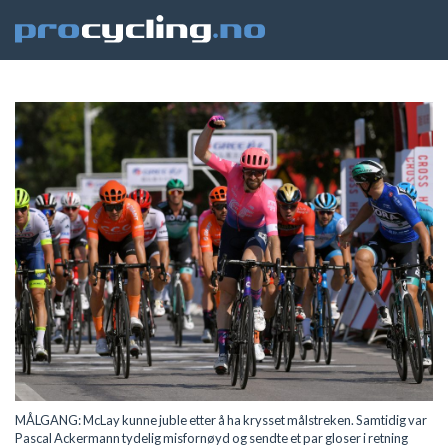
MÅLGANG: McLay kunne juble etter å ha krysset målstreken. Samtidig var
Pascal Ackermann tydelig misfornøyd og sendte et par gloser i retning