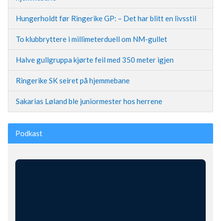
Hungerholdt før Ringerike GP: – Det har blitt en livsstil
To klubbryttere i millimeterduell om NM-gullet
Halve gullgruppa kjørte feil med 350 meter igjen
Ringerike SK seiret på hjemmebane
Sakarias Løland ble juniormester hos herrene
Podkast