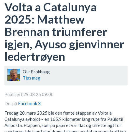
Volta a Catalunya
2025: Matthew
Brennan triumferer
igjen, Ayuso gjenvinner
ledertrøyen
Ole Brokhaug
Tips meg
Publisert 29.03.25 09:00
Del på
Facebook
X
Fredag 28. mars 2025 ble den femte etappen av Volta a
Catalunya avholdt – en 165,9 kilometer lang rute fra Paüls til
Amposta. Etappen, som på papiret var flat og tilrettelagt for
spurterne, ble langt mer dramatisk enn ventet grunnet kraftige