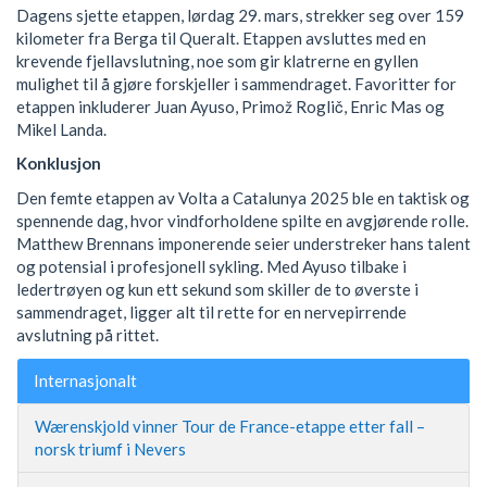
Dagens sjette etappen, lørdag 29. mars, strekker seg over 159
kilometer fra Berga til Queralt.
Etappen avsluttes med en
krevende fjellavslutning, noe som gir klatrerne en gyllen
mulighet til å gjøre forskjeller i sammendraget.
Favoritter for
etappen inkluderer Juan Ayuso, Primož Roglič, Enric Mas og
Mikel Landa.
Konklusjon
Den femte etappen av Volta a Catalunya 2025 ble en taktisk og
spennende dag, hvor vindforholdene spilte en avgjørende rolle.
Matthew Brennans imponerende seier understreker hans talent
og potensial i profesjonell sykling.
Med Ayuso tilbake i
ledertrøyen og kun ett sekund som skiller de to øverste i
sammendraget, ligger alt til rette for en nervepirrende
avslutning på rittet.
Internasjonalt
Wærenskjold vinner Tour de France-etappe etter fall –
norsk triumf i Nevers