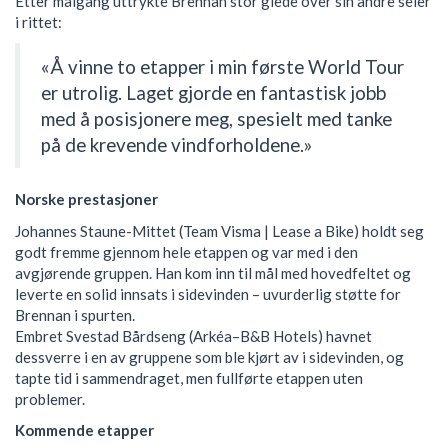
Etter målgang uttrykte Brennan stor glede over sin andre seier
i rittet:
«Å vinne to etapper i min første World Tour
er utrolig. Laget gjorde en fantastisk jobb
med å posisjonere meg, spesielt med tanke
på de krevende vindforholdene.»
Norske prestasjoner
Johannes Staune-Mittet (Team Visma | Lease a Bike) holdt seg
godt fremme gjennom hele etappen og var med i den
avgjørende gruppen. Han kom inn til mål med hovedfeltet og
leverte en solid innsats i sidevinden – uvurderlig støtte for
Brennan i spurten.
Embret Svestad Bårdseng (Arkéa–B&B Hotels) havnet
dessverre i en av gruppene som ble kjørt av i sidevinden, og
tapte tid i sammendraget, men fullførte etappen uten
problemer.
Kommende etapper