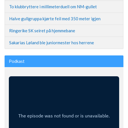
To klubbryttere i millimeterduell om NM-gullet
Halve gullgruppa kjørte feil med 350 meter igjen
Ringerike SK seiret på hjemmebane
Sakarias Løland ble juniormester hos herrene
Podkast