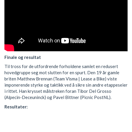
Finale og resultat
Til tross for de utfordrende forholdene samlet en redusert
hovedgruppe seg mot slutten for en spurt.
Den 19 år gamle
briten Matthew Brennan (Team Visma | Lease a Bike) viste
imponerende styrke og taktikk ved å sikre sin andre etappeseier
i rittet.
Han krysset målstreken foran Tibor Del Grosso
(Alpecin-Deceuninck) og Pavel Bittner (Picnic PostNL).
Resultater: