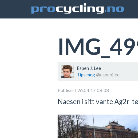
IMG_49
Espen J. Lee
Tips meg
@espenjlee
Publisert 26.04.17 08:08
Naesen i sitt vante Ag2r-tø