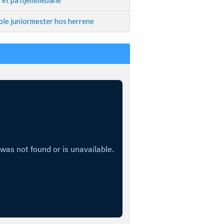
ble juniormester hos herrene