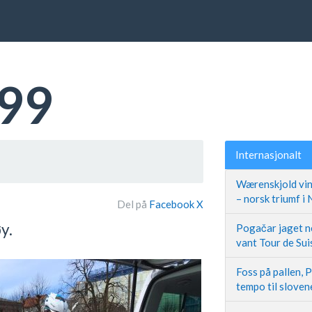
99
Internasjonalt
Wærenskjold vin
– norsk triumf i
Del på
Facebook
X
y.
Pogačar jaget ne
vant Tour de Sui
Foss på pallen, 
tempo til slove