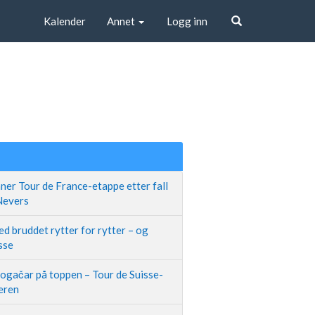
Kalender
Annet
Logg inn
Søk
ner Tour de France-etappe etter fall
 Nevers
d bruddet rytter for rytter – og
sse
Pogačar på toppen – Tour de Suisse-
neren