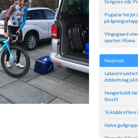
Grégoire slår Po
Pogačar herjet s
på åpningsetap
Vingegaard vinne
spurten i Roma
Nasjonalt
Løland triumfer
dobbeltslag på
Hungerholdt før 
livsstil
To klubbryttere 
Halve gullgruppa
Ringerike SK se