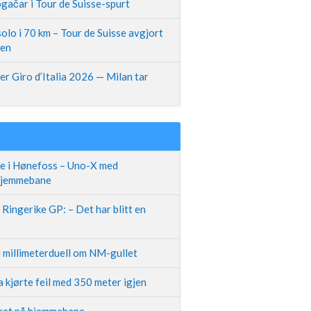
gačar i Tour de Suisse-spurt
olo i 70 km – Tour de Suisse avgjort
pen
r Giro d’Italia 2026 — Milan tar
te i Hønefoss – Uno-X med
 hjemmebane
Ringerike GP: – Det har blitt en
i millimeterduell om NM-gullet
 kjørte feil med 350 meter igjen
iret på hjemmebane