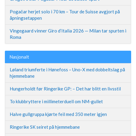
Pogačar herjet solo i 70 km – Tour de Suisse avgjort på
åpningsetappen
Vingegaard vinner Giro d’Italia 2026 — Milan tar spurten i
Roma
Nasjonalt
Løland triumferte i Hønefoss – Uno-X med dobbeltslag på
hjemmebane
Hungerholdt før Ringerike GP: – Det har blitt en livsstil
To klubbryttere i millimeterduell om NM-gullet
Halve gullgruppa kjørte feil med 350 meter igjen
Ringerike SK seiret på hjemmebane