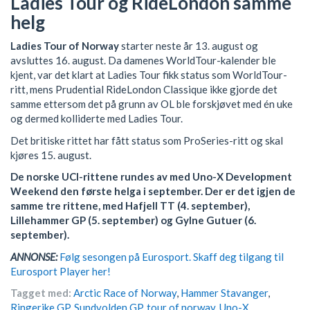
Ladies Tour og RideLondon samme
helg
Ladies Tour of Norway
starter neste år 13. august og
avsluttes 16. august. Da damenes WorldTour-kalender ble
kjent, var det klart at Ladies Tour fikk status som WorldTour-
ritt, mens Prudential RideLondon Classique ikke gjorde det
samme ettersom det på grunn av OL ble forskjøvet med én uke
og dermed kolliderte med Ladies Tour.
Det britiske rittet har fått status som ProSeries-ritt og skal
kjøres 15. august.
De norske UCI-rittene rundes av med Uno-X Development
Weekend den første helga i september. Der er det igjen de
samme tre rittene, med Hafjell TT (4. september),
Lillehammer GP (5. september) og Gylne Gutuer (6.
september).
ANNONSE:
Følg sesongen på Eurosport. Skaff deg tilgang til
Eurosport Player her!
Tagget med:
Arctic Race of Norway
,
Hammer Stavanger
,
Ringerike GP
,
Sundvolden GP
,
tour of norway
,
Uno-X