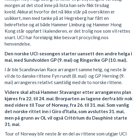
morgen at det stod inne på lista han selv fikk tirsdag
kveld. Akkurat hvorfor det nå ikke står på oversikten er
usikkert, men med tanke på at Hegreberg har fått en
bekreftelse og at både Hammer Limburg og Hammer Hong
Kong står oppført i kalenderen, er det trolig noe som vil rettes
snart. UCI har foreløpig ikke besvart procycling.nos
henvendelse.
Den norske UCI-sesongen starter uansett den andre helga i
mai, med Sundvolden GP (9. mai) og Ringerike GP (10. mai).
I år ble Scandinavian Race arrangert samme helg, og neste år
vil de to danske rittene Fyn rundt (8. mai) og GP Herning (9.
mai) arrangeres relativt samtidig med de to norske rittene.
Videre skal altså Hammer Stavanger etter arrangørens plan
kjøres fra 22. til 24. mai. Brorparten av lagene derfra blir nok
med videre til Tour of Norway, fra 26. til 31. mai. Som vanlig
det norske rittet inn i Giro d’Italia, som avsluttes 31. mai,
men på grunn av OL vil også Critérium du Dauphiné starte
31. mai.
Tour of Norway blir neste år en del av rittene som utgjør UCI