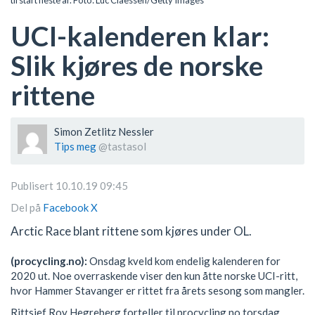
til start neste år. Foto: Luc Claessen/Getty Images
UCI-kalenderen klar:
Slik kjøres de norske
rittene
Simon Zetlitz Nessler
Tips meg
@tastasol
Publisert 10.10.19 09:45
Del på
Facebook
X
Arctic Race blant rittene som kjøres under OL.
(procycling.no):
Onsdag kveld kom endelig kalenderen for
2020 ut. Noe overraskende viser den kun åtte norske UCI-ritt,
hvor Hammer Stavanger er rittet fra årets sesong som mangler.
Rittsjef Roy Hegreberg forteller til procycling.no torsdag