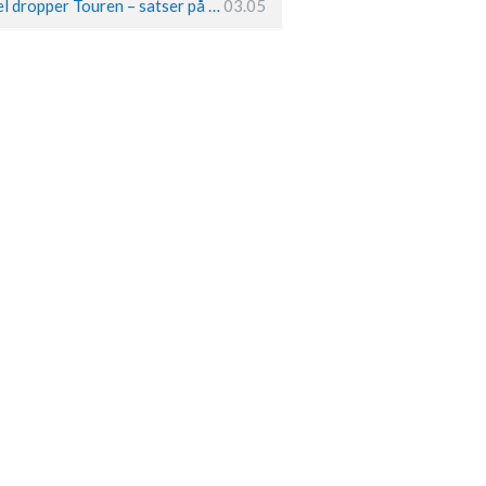
Remco Evenepoel dropper Touren – satser på OL og Vueltaen
03.05