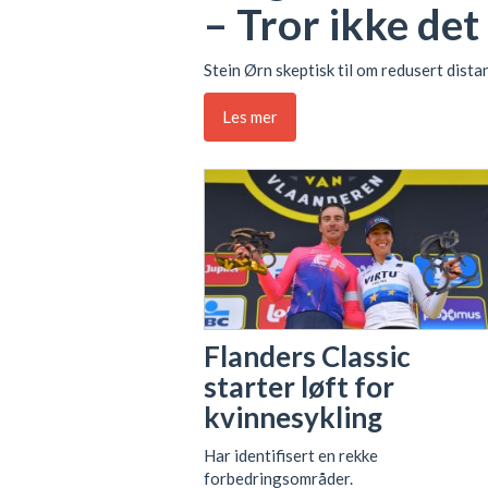
– Tror ikke det
Stein Ørn skeptisk til om redusert dista
Les mer
Flanders Classic
starter løft for
kvinnesykling
Har identifisert en rekke
forbedringsområder.