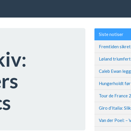
Siste notiser
kiv:
rs
cs
Giro d’Italia: Sli