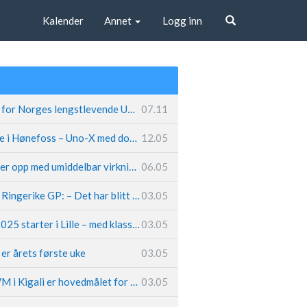
Kalender
Annet
Logg inn
Søk
Fremtiden sikret for Norges lengstlevende UCI-lag – Kristoff trer inn i sentral rolle
07.11
Løland triumferte i Hønefoss – Uno-X med dobbeltslag på hjemmebane
12.05
Caleb Ewan legger opp med umiddelbar virkning
06.05
Hungerholdt før Ringerike GP: – Det har blitt en livsstil
03.05
Tour de France 2025 starter i Lille – med klassikerpreg
03.05
k er årets første uke
03.05
Van der Poel: – VM i Kigali er hovedmålet for 2025
03.05