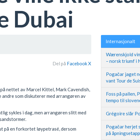
te Dubai
Internasjonalt
Wærenskjold vin
– norsk triumf i
Del på
Facebook
X
Pogačar jaget ne
vant Tour de Sui
 på nettet av Marcel Kittel, Mark Cavendish,
Foss på pallen, 
e andre som diskuterer med arrangøren av
tempo til slove
tlig sykles i dag, men arrangøren slitt med
Grégoire slår Po
 sandstormer.
Pogačar herjet s
 ut på en forkortet løypetrasé, dersom
på åpningsetap