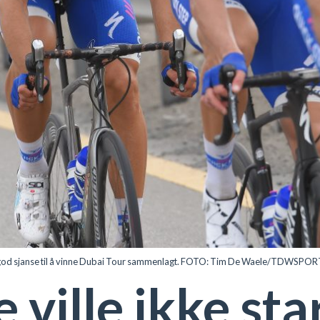
et god sjanse til å vinne Dubai Tour sammenlagt. FOTO: Tim De Waele/TDWSP
 ville ikke star