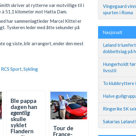
ith skriver at rytterne var motvillige til i
Vingegaard vinne
ne á 51,1 kilometer mot Hatta Dam.
spurten i Roma
med har sammenlagtleder Marcel Kittel er
agt. Tyskeren leder med åtte sekunder på
Nasjonalt
e og siste, blir arrangert, ender den mest
Løland triumfer
dobbeltslag på
Hungerholdt før 
,
RCS Sport
,
Sykling
livsstil
To klubbryttere 
Halve gullgruppa
Ble pappa
dagen han
Ringerike SK se
egentlig
skulle
Sakarias Løland 
syklet
Tour de
Flandern
France-