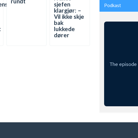
rundt
ens
sjefen
Podkast
klargjør: –
Vil ikke skje
bak
t
lukkede
dører