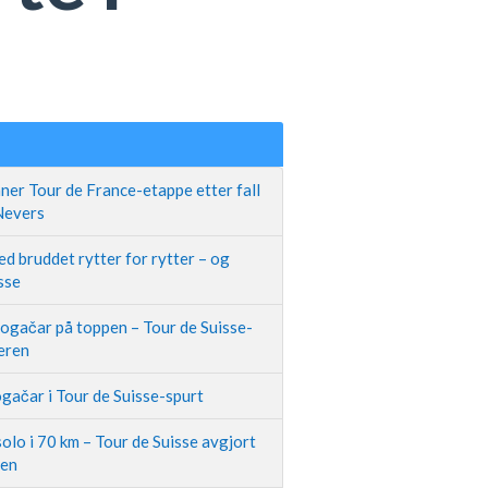
ner Tour de France-etappe etter fall
 Nevers
d bruddet rytter for rytter – og
sse
Pogačar på toppen – Tour de Suisse-
neren
gačar i Tour de Suisse-spurt
olo i 70 km – Tour de Suisse avgjort
pen