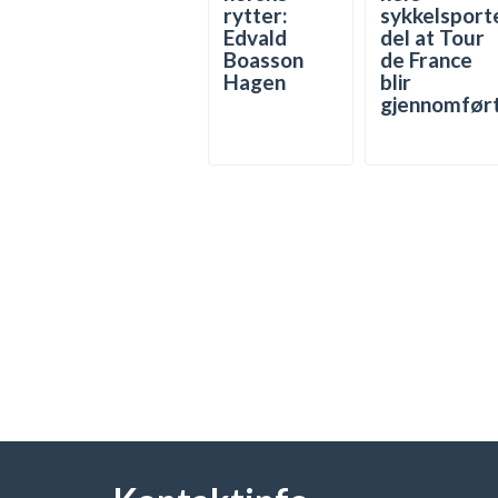
rytter:
sykkelsport
Edvald
del at Tour
Boasson
de France
Hagen
blir
gjennomfør