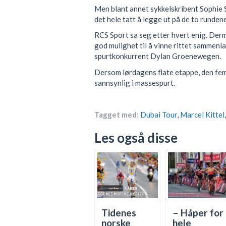
Men blant annet sykkelskribent Sophie Sm
det hele tatt å legge ut på de to runde
RCS Sport sa seg etter hvert enig. Der
god mulighet til å vinne rittet sammenl
spurtkonkurrent Dylan Groenewegen.
Dersom lørdagens flate etappe, den femt
sannsynlig i massespurt.
Tagget med:
Dubai Tour
,
Marcel Kittel
Les også disse
Tidenes
– Håper for
norske
hele