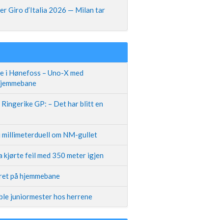
r Giro d’Italia 2026 — Milan tar
te i Hønefoss – Uno-X med
 hjemmebane
Ringerike GP: – Det har blitt en
i millimeterduell om NM-gullet
 kjørte feil med 350 meter igjen
iret på hjemmebane
ble juniormester hos herrene