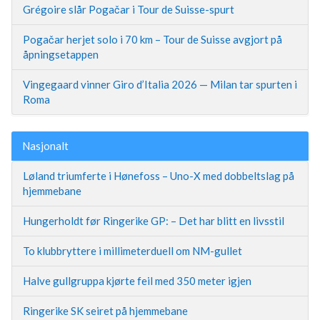
Grégoire slår Pogačar i Tour de Suisse-spurt
Pogačar herjet solo i 70 km – Tour de Suisse avgjort på
åpningsetappen
Vingegaard vinner Giro d’Italia 2026 — Milan tar spurten i
Roma
Nasjonalt
Løland triumferte i Hønefoss – Uno-X med dobbeltslag på
hjemmebane
Hungerholdt før Ringerike GP: – Det har blitt en livsstil
To klubbryttere i millimeterduell om NM-gullet
Halve gullgruppa kjørte feil med 350 meter igjen
Ringerike SK seiret på hjemmebane