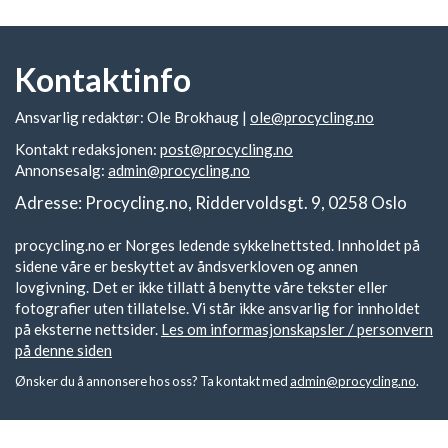
Kontaktinfo
Ansvarlig redaktør: Ole Brokhaug |
ole@procycling.no
Kontakt redaksjonen:
post@procycling.no
Annonsesalg:
admin@procycling.no
Adresse: Procycling.no, Riddervoldsgt. 9, 0258 Oslo
procycling.no er Norges ledende sykkelnettsted. Innholdet på
sidene våre er beskyttet av åndsverkloven og annen
lovgivning. Det er ikke tillatt å benytte våre tekster eller
fotografier uten tillatelse. Vi står ikke ansvarlig for innholdet
på eksterne nettsider.
Les om informasjonskapsler / personvern
på denne siden
Ønsker du å annonsere hos oss? Ta kontakt med
admin@procycling.no
.