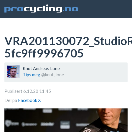
VRA201130072_StudioR
5fc9ff9996705
Knut Andreas Lone
Tips meg
@knut_lone
Publisert 6.12.20 11:45
Del på
Facebook
X