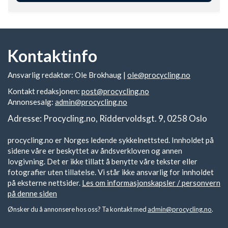
Kontaktinfo
Ansvarlig redaktør: Ole Brokhaug |
ole@procycling.no
Kontakt redaksjonen:
post@procycling.no
Annonsesalg:
admin@procycling.no
Adresse: Procycling.no, Riddervoldsgt. 9, 0258 Oslo
procycling.no er Norges ledende sykkelnettsted. Innholdet på
sidene våre er beskyttet av åndsverkloven og annen
lovgivning. Det er ikke tillatt å benytte våre tekster eller
fotografier uten tillatelse. Vi står ikke ansvarlig for innholdet
på eksterne nettsider.
Les om informasjonskapsler / personvern
på denne siden
Ønsker du å annonsere hos oss? Ta kontakt med
admin@procycling.no
.