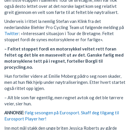
også desto lettet over at det norske laget kom seg relativt
greit gjennom en velt som førte til at feltet ble nøytralisert.
Underveis i rittet la nemlig Stefan van Klink fra det
nederlandske Biehler Pro Cycling Team ut følgende melding på
Twitter
: «Interessant situasjon i Tour de Bretagne. Feltet
stoppet fordi de synes motorsyklene er for farlige».
– Feltet stoppet fordi en motorsykkel veltet rett foran
feltet og det ble en massevelt ut av det. Ganske farlig med
motorsyklene tett på i regnet, forteller Borgli til
procycling.no.
Hun forteller videre at Emilie Moberg pådro seg noen skader,
men at hun fikk hjelp under nøytraliseringen. Etter hvert startet
også rittet opp igjen.
– Alt ble som før egentlig, men regnet avtok og det ble tørrere
veier, sier hun.
ANNONSE:
Følg sesongen på Eurosport. Skaff deg tilgang til
Eurosport Player her!
Inn mot mål stakk den unge briten Jessica Roberts av gårde