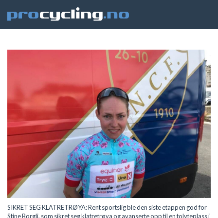
SIKRET SEG KLATRETRØYA: Rent sportslig ble den siste etappen god for
Stine Borgli, som sikret seg klatretrøya og avanserte opp til en tolvteplass i