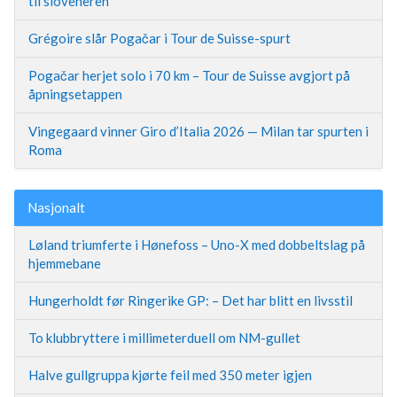
til sloveneren
Grégoire slår Pogačar i Tour de Suisse-spurt
Pogačar herjet solo i 70 km – Tour de Suisse avgjort på
åpningsetappen
Vingegaard vinner Giro d’Italia 2026 — Milan tar spurten i
Roma
Nasjonalt
Løland triumferte i Hønefoss – Uno-X med dobbeltslag på
hjemmebane
Hungerholdt før Ringerike GP: – Det har blitt en livsstil
To klubbryttere i millimeterduell om NM-gullet
Halve gullgruppa kjørte feil med 350 meter igjen