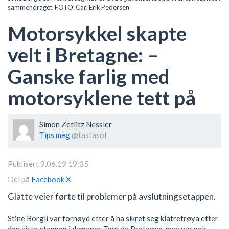
sammendraget. FOTO: Carl Erik Pedersen
Motorsykkel skapte
velt i Bretagne: –
Ganske farlig med
motorsyklene tett på
Simon Zetlitz Nessler
Tips meg
@tastasol
Publisert 9.06.19 19:35
Del på
Facebook
X
Glatte veier førte til problemer på avslutningsetappen.
Stine Borgli var fornøyd etter å ha sikret seg klatretrøya etter
den siste etappen i damenes Tour de Bretagne, men var nok