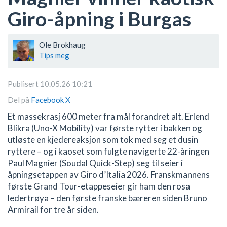
Giro-åpning i Burgas
Ole Brokhaug
Tips meg
Publisert 10.05.26 10:21
Del på
Facebook
X
Et massekrasj 600 meter fra mål forandret alt. Erlend
Blikra (Uno-X Mobility) var første rytter i bakken og
utløste en kjedereaksjon som tok med seg et dusin
ryttere – og i kaoset som fulgte navigerte 22-åringen
Paul Magnier (Soudal Quick-Step) seg til seier i
åpningsetappen av Giro d’Italia 2026. Franskmannens
første Grand Tour-etappeseier gir ham den rosa
ledertrøya – den første franske bæreren siden Bruno
Armirail for tre år siden.