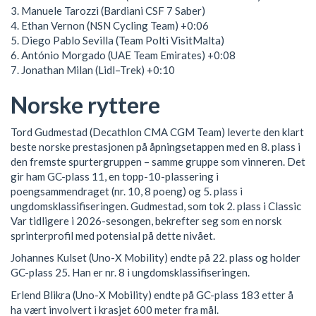
3. Manuele Tarozzi (Bardiani CSF 7 Saber)
4. Ethan Vernon (NSN Cycling Team) +0:06
5. Diego Pablo Sevilla (Team Polti VisitMalta)
6. António Morgado (UAE Team Emirates) +0:08
7. Jonathan Milan (Lidl–Trek) +0:10
Norske ryttere
Tord Gudmestad (Decathlon CMA CGM Team) leverte den klart
beste norske prestasjonen på åpningsetappen med en 8. plass i
den fremste spurtergruppen – samme gruppe som vinneren. Det
gir ham GC-plass 11, en topp-10-plassering i
poengsammendraget (nr. 10, 8 poeng) og 5. plass i
ungdomsklassifiseringen. Gudmestad, som tok 2. plass i Classic
Var tidligere i 2026-sesongen, bekrefter seg som en norsk
sprinterprofil med potensial på dette nivået.
Johannes Kulset (Uno-X Mobility) endte på 22. plass og holder
GC-plass 25. Han er nr. 8 i ungdomsklassifiseringen.
Erlend Blikra (Uno-X Mobility) endte på GC-plass 183 etter å
ha vært involvert i krasjet 600 meter fra mål.