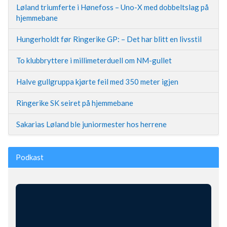
Løland triumferte i Hønefoss – Uno-X med dobbeltslag på
hjemmebane
Hungerholdt før Ringerike GP: – Det har blitt en livsstil
To klubbryttere i millimeterduell om NM-gullet
Halve gullgruppa kjørte feil med 350 meter igjen
Ringerike SK seiret på hjemmebane
Sakarias Løland ble juniormester hos herrene
Podkast