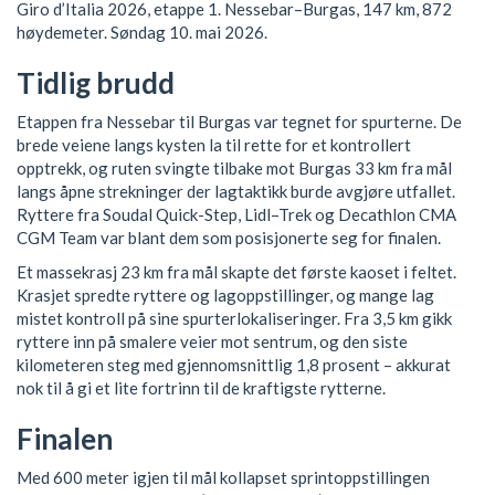
Giro d’Italia 2026, etappe 1. Nessebar–Burgas, 147 km, 872
høydemeter. Søndag 10. mai 2026.
Tidlig brudd
Etappen fra Nessebar til Burgas var tegnet for spurterne. De
brede veiene langs kysten la til rette for et kontrollert
opptrekk, og ruten svingte tilbake mot Burgas 33 km fra mål
langs åpne strekninger der lagtaktikk burde avgjøre utfallet.
Ryttere fra Soudal Quick-Step, Lidl–Trek og Decathlon CMA
CGM Team var blant dem som posisjonerte seg for finalen.
Et massekrasj 23 km fra mål skapte det første kaoset i feltet.
Krasjet spredte ryttere og lagoppstillinger, og mange lag
mistet kontroll på sine spurterlokaliseringer. Fra 3,5 km gikk
ryttere inn på smalere veier mot sentrum, og den siste
kilometeren steg med gjennomsnittlig 1,8 prosent – akkurat
nok til å gi et lite fortrinn til de kraftigste rytterne.
Finalen
Med 600 meter igjen til mål kollapset sprintoppstillingen