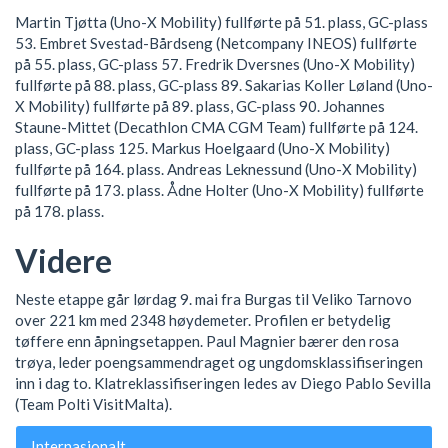
Martin Tjøtta (Uno-X Mobility) fullførte på 51. plass, GC-plass
53. Embret Svestad-Bårdseng (Netcompany INEOS) fullførte
på 55. plass, GC-plass 57. Fredrik Dversnes (Uno-X Mobility)
fullførte på 88. plass, GC-plass 89. Sakarias Koller Løland (Uno-
X Mobility) fullførte på 89. plass, GC-plass 90. Johannes
Staune-Mittet (Decathlon CMA CGM Team) fullførte på 124.
plass, GC-plass 125. Markus Hoelgaard (Uno-X Mobility)
fullførte på 164. plass. Andreas Leknessund (Uno-X Mobility)
fullførte på 173. plass. Ådne Holter (Uno-X Mobility) fullførte
på 178. plass.
Videre
Neste etappe går lørdag 9. mai fra Burgas til Veliko Tarnovo
over 221 km med 2348 høydemeter. Profilen er betydelig
tøffere enn åpningsetappen. Paul Magnier bærer den rosa
trøya, leder poengsammendraget og ungdomsklassifiseringen
inn i dag to. Klatreklassifiseringen ledes av Diego Pablo Sevilla
(Team Polti VisitMalta).
Internasjonalt