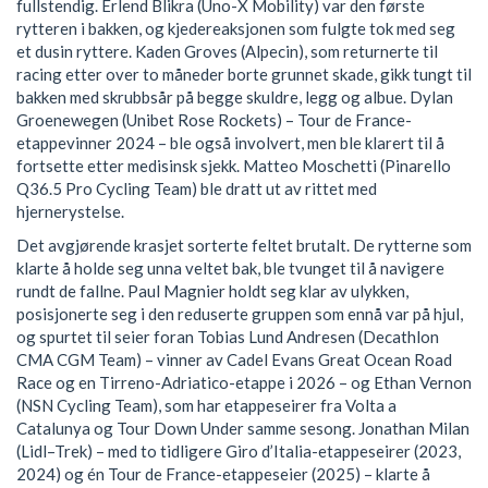
fullstendig. Erlend Blikra (Uno-X Mobility) var den første
rytteren i bakken, og kjedereaksjonen som fulgte tok med seg
et dusin ryttere. Kaden Groves (Alpecin), som returnerte til
racing etter over to måneder borte grunnet skade, gikk tungt til
bakken med skrubbsår på begge skuldre, legg og albue. Dylan
Groenewegen (Unibet Rose Rockets) – Tour de France-
etappevinner 2024 – ble også involvert, men ble klarert til å
fortsette etter medisinsk sjekk. Matteo Moschetti (Pinarello
Q36.5 Pro Cycling Team) ble dratt ut av rittet med
hjernerystelse.
Det avgjørende krasjet sorterte feltet brutalt. De rytterne som
klarte å holde seg unna veltet bak, ble tvunget til å navigere
rundt de fallne. Paul Magnier holdt seg klar av ulykken,
posisjonerte seg i den reduserte gruppen som ennå var på hjul,
og spurtet til seier foran Tobias Lund Andresen (Decathlon
CMA CGM Team) – vinner av Cadel Evans Great Ocean Road
Race og en Tirreno-Adriatico-etappe i 2026 – og Ethan Vernon
(NSN Cycling Team), som har etappeseirer fra Volta a
Catalunya og Tour Down Under samme sesong. Jonathan Milan
(Lidl–Trek) – med to tidligere Giro d’Italia-etappeseirer (2023,
2024) og én Tour de France-etappeseier (2025) – klarte å