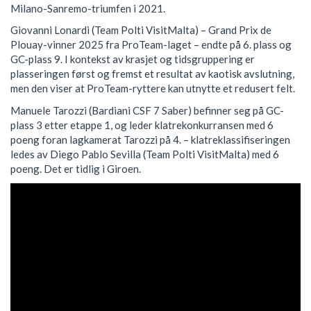
Milano-Sanremo-triumfen i 2021.
Giovanni Lonardi (Team Polti VisitMalta) – Grand Prix de
Plouay-vinner 2025 fra ProTeam-laget – endte på 6. plass og
GC-plass 9. I kontekst av krasjet og tidsgruppering er
plasseringen først og fremst et resultat av kaotisk avslutning,
men den viser at ProTeam-ryttere kan utnytte et redusert felt.
Manuele Tarozzi (Bardiani CSF 7 Saber) befinner seg på GC-
plass 3 etter etappe 1, og leder klatrekonkurransen med 6
poeng foran lagkamerat Tarozzi på 4. – klatreklassifiseringen
ledes av Diego Pablo Sevilla (Team Polti VisitMalta) med 6
poeng. Det er tidlig i Giroen.