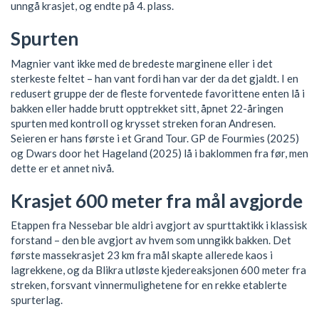
unngå krasjet, og endte på 4. plass.
Spurten
Magnier vant ikke med de bredeste marginene eller i det
sterkeste feltet – han vant fordi han var der da det gjaldt. I en
redusert gruppe der de fleste forventede favorittene enten lå i
bakken eller hadde brutt opptrekket sitt, åpnet 22-åringen
spurten med kontroll og krysset streken foran Andresen.
Seieren er hans første i et Grand Tour. GP de Fourmies (2025)
og Dwars door het Hageland (2025) lå i baklommen fra før, men
dette er et annet nivå.
Krasjet 600 meter fra mål avgjorde
Etappen fra Nessebar ble aldri avgjort av spurttaktikk i klassisk
forstand – den ble avgjort av hvem som unngikk bakken. Det
første massekrasjet 23 km fra mål skapte allerede kaos i
lagrekkene, og da Blikra utløste kjedereaksjonen 600 meter fra
streken, forsvant vinnermulighetene for en rekke etablerte
spurterlag.