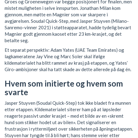
Groes og Groenewegen var begge posisjonert for finalen, men
mistet muligheten i selve innspurten. Jonathan Milan kom
gjennom, men møtte en Magnier som var skarpere i
avgjørelsen. Soudal Quick-Step, med Jasper Stuyven (Milano-
Sanremo-vinner 2021) i støtteapparatet, hadde tydelig bevart
Magnier godt gjennom kaoset etter 23 km-krasjet, og det
betalte seg.
Et separat perspektiv: Adam Yates (UAE Team Emirates) og
lagkameratene Jay Vine og Marc Soler skal ifølge
kildematerialet ha blitt rammet av krasj på etappen, og Yates’
Giro-ambisjoner skal ha tatt skade av dette allerede på dag én.
Hvem som initierte og hvem som
svarte
Jasper Stuyven (Soudal Quick-Step) tok ikke bladet fra munnen
etter etappen. Kildematerialet siterer ham på at løpsleder
reagerte passivt under krasjet – med et bilde av en «skremt
hund som stikker hodet ut av bilen». Det signaliserer en
frustrasjon i ryttermiljøet over sikkerheten på åpningsetappen.
Stuyven har tyngde til å bli hørt; hans stemme veier etter