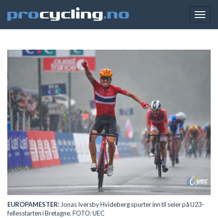
Togg
navig
EUROPAMESTER:
Jonas Iversby Hvideberg spurter inn til seier på U23-
fellesstarten i Bretagne. FOTO: UEC