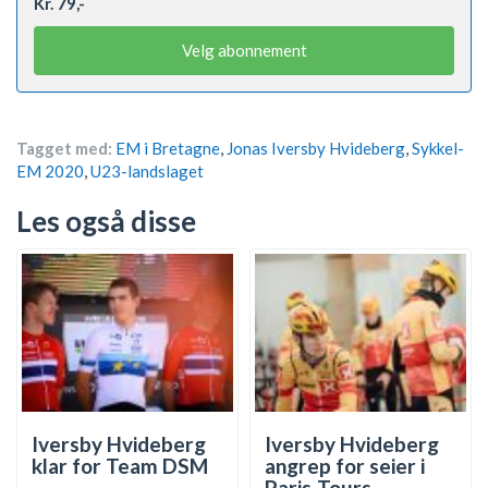
Kr. 79,-
Velg abonnement
Tagget med:
EM i Bretagne
,
Jonas Iversby Hvideberg
,
Sykkel-
EM 2020
,
U23-landslaget
Les også disse
Iversby Hvideberg
Iversby Hvideberg
klar for Team DSM
angrep for seier i
Paris-Tours