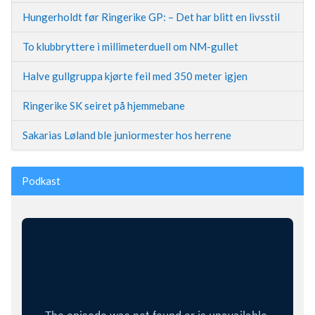
Hungerholdt før Ringerike GP: – Det har blitt en livsstil
To klubbryttere i millimeterduell om NM-gullet
Halve gullgruppa kjørte feil med 350 meter igjen
Ringerike SK seiret på hjemmebane
Sakarias Løland ble juniormester hos herrene
Podkast