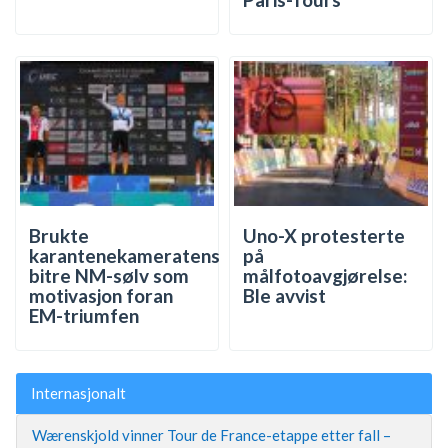
Brukte
Uno-X protesterte
karantenekameratens
på
bitre NM-sølv som
målfotoavgjørelse:
motivasjon foran
Ble avvist
EM-triumfen
Internasjonalt
Wærenskjold vinner Tour de France-etappe etter fall –