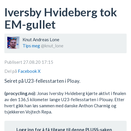
Iversby Hvideberg tok
EM-gullet
Knut Andreas Lone
Tips meg
@knut_lone
Publisert 27.08.20 17:15
Del på
Facebook
X
Seiret på U23-fellesstarten i Ploay.
(procycling.no):
Jonas Iversby Hvideberg kjørte aktivt i finalen
av den 136,5 kilometer lange U23-fellesstarten i Plouay. Etter
hvert gikk han løs sammen med danske Anthon Charmig og
tsjekkeren Vojtech Repa.
Logg inn for å få tilgang til denne PLUSS-saken