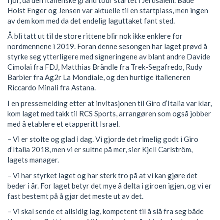
Holst Enger og Jensen var aktuelle til en startplass, men ingen
av dem kom med da det endelig laguttaket fant sted.
Å bli tatt ut til de store rittene blir nok ikke enklere for
nordmennene i 2019. Foran denne sesongen har laget prøvd å
styrke seg ytterligere med signeringene av blant andre Davide
Cimolai fra FDJ, Matthias Brändle fra Trek-Segafredo, Rudy
Barbier fra Ag2r La Mondiale, og den hurtige italieneren
Riccardo Minali fra Astana.
I en pressemelding etter at invitasjonen til Giro d’Italia var klar,
kom laget med takk til RCS Sports, arrangøren som også jobber
med å etablere et etapperitt Israel.
– Vi er stolte og glad i dag. Vi gjorde det rimelig godt i Giro
d’Italia 2018, men vi er sultne på mer, sier Kjell Carlström,
lagets manager.
– Vi har styrket laget og har sterk tro på at vi kan gjøre det
beder i år. For laget betyr det mye å delta i giroen igjen, og vi er
fast bestemt på å gjør det meste ut av det.
– Vi skal sende et allsidig lag, kompetent til å slå fra seg både