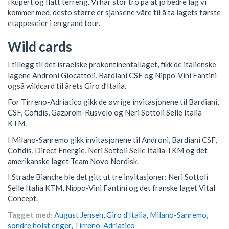
i kupert og flatt terreng. Vi har stor tro på at jo bedre lag vi
kommer med, desto større er sjansene våre til å ta lagets første
etappeseier i en grand tour.
Wild cards
I tillegg til det israelske prokontinentallaget, fikk de italienske
lagene Androni Giocattoli, Bardiani CSF og Nippo-Vini Fantini
også wildcard til årets Giro d’Italia.
For Tirreno-Adriatico gikk de øvrige invitasjonene til Bardiani,
CSF, Cofidis, Gazprom-Rusvelo og Neri Sottoli Selle Italia
KTM.
I Milano-Sanremo gikk invitasjonene til Androni, Bardiani CSF,
Cofidis, Direct Energie, Neri Sottoli Selle Italia TKM og det
amerikanske laget Team Novo Nordisk.
I Strade Bianche ble det gitt ut tre invitasjoner: Neri Sottoli
Selle Italia KTM, Nippo-Vini Fantini og det franske laget Vital
Concept.
Tagget med:
August Jensen
,
Giro d'Italia
,
Milano-Sanremo
,
sondre holst enger
,
Tirreno-Adriatico