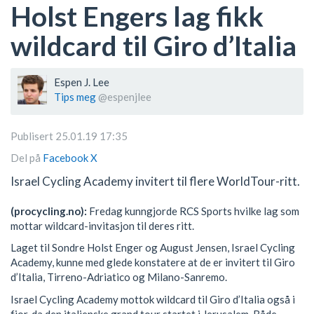
Holst Engers lag fikk
wildcard til Giro d’Italia
Espen J. Lee
Tips meg
@espenjlee
Publisert 25.01.19 17:35
Del på
Facebook
X
Israel Cycling Academy invitert til flere WorldTour-ritt.
(procycling.no):
Fredag kunngjorde RCS Sports hvilke lag som
mottar wildcard-invitasjon til deres ritt.
Laget til Sondre Holst Enger og August Jensen, Israel Cycling
Academy, kunne med glede konstatere at de er invitert til Giro
d’Italia, Tirreno-Adriatico og Milano-Sanremo.
Israel Cycling Academy mottok wildcard til Giro d’Italia også i
fjor, da den italienske grand tour startet i Jerusalem. Både