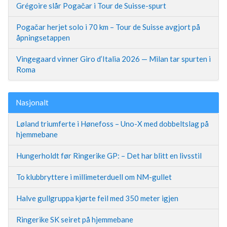
Grégoire slår Pogačar i Tour de Suisse-spurt
Pogačar herjet solo i 70 km – Tour de Suisse avgjort på
åpningsetappen
Vingegaard vinner Giro d’Italia 2026 — Milan tar spurten i
Roma
Nasjonalt
Løland triumferte i Hønefoss – Uno-X med dobbeltslag på
hjemmebane
Hungerholdt før Ringerike GP: – Det har blitt en livsstil
To klubbryttere i millimeterduell om NM-gullet
Halve gullgruppa kjørte feil med 350 meter igjen
Ringerike SK seiret på hjemmebane