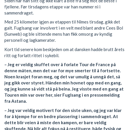
Siden har han slitt og ikke klart å bite fra seg mot de beste i
fjellene. Før tirsdagens etappe var han nummer ni i
sammendraget.
Med 25 kilometer igjen av etappen til Nîmes tirsdag, gikk det
galt. Fuglsang var involvert i en velt med blant andre Cees Bol
(Sunweb) og ble sittende mens han fikk omsorg av kyndig
personell og lagkamerater.
Kort tid senere kom beskjeden om at dansken hadde brutt årets
ritt og forlatt rittet i sykebil.
– Jeg er veldig skuffet over å forlate Tour de France på
denne måten, men det var for mye smerter til å fortsette.
Noen krasjet foran meg, og det var umulig å unngå det, så
jeg gikk over styret. Hånden min hovnet opp med en gang,
og jeg kunne så vidt stå på beina. Jeg visste med en gang at
Touren min var over her, sier Fuglsang i en pressemelding
fra Astana.
– Jeg var veldig motivert for den siste uken, og jeg var klar
for å kjempe for en bedre plassering i sammendraget. At
dette blir veien å miste den kampen, er bare veldig
skuffende. Nå blir alt fokus på å restituere, både fysisk og