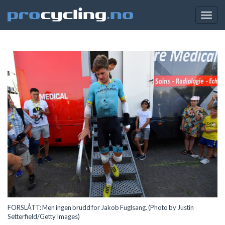
Togg
navig
FORSLÅTT: Men ingen brudd for Jakob Fuglsang. (Photo by Justin
Setterfield/Getty Images)