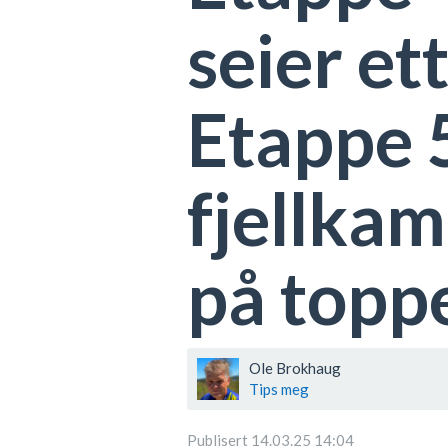
seier et
Etappe 5
fjellkam
på topp
Ole Brokhaug
Tips meg
Publisert 14.03.25 14:04