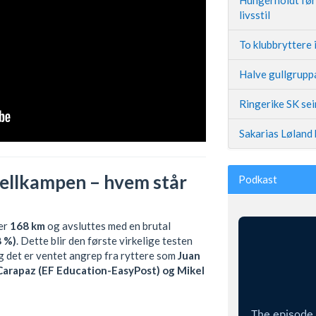
livsstil
To klubbryttere 
Halve gullgruppa
Ringerike SK se
Sakarias Løland 
fjellkampen – hvem står
Podkast
er
168 km
og avsluttes med en brutal
8 %)
. Dette blir den første virkelige testen
 det er ventet angrep fra ryttere som
Juan
Carapaz (EF Education-EasyPost) og Mikel