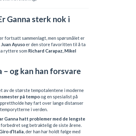
 Ganna sterk nok i
er fortsatt sammenlagt, men spørsmålet er
.
Juan Ayuso
er den store favoritten til å ta
ra ryttere som
Richard Carapaz, Mikel
 – og kan han forsvare
et av de største tempotalentene i moderne
nsmester på tempo
og en spesialist på
å opprettholde høy fart over lange distanser
e temporytterne i verden.
har Ganna hatt problemer med de lengste
 forbedret seg betraktelig de siste årene.
Giro d’Italia
, der han har holdt følge med