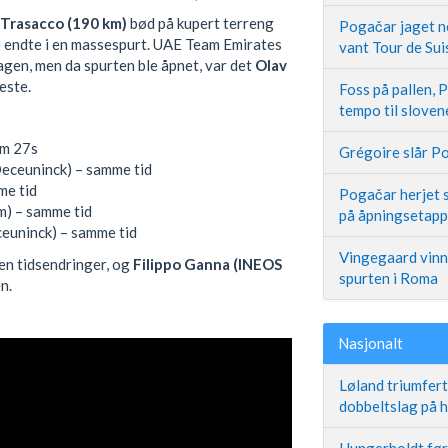
 Trasacco (190 km)
bød på kupert terreng
Pogačar jaget ne
e endte i en massespurt. UAE Team Emirates
vant Tour de Sui
agen, men da spurten ble åpnet, var det
Olav
este.
Foss på pallen, 
tempo til slove
5m 27s
Grégoire slår Po
eceuninck) – samme tid
me tid
Pogačar herjet s
) – samme tid
på åpningsetap
euninck) – samme tid
Vingegaard vinne
en tidsendringer, og
Filippo Ganna (INEOS
spurten i Roma
n.
Nasjonalt
Løland triumfer
dobbeltslag på
Hungerholdt før 