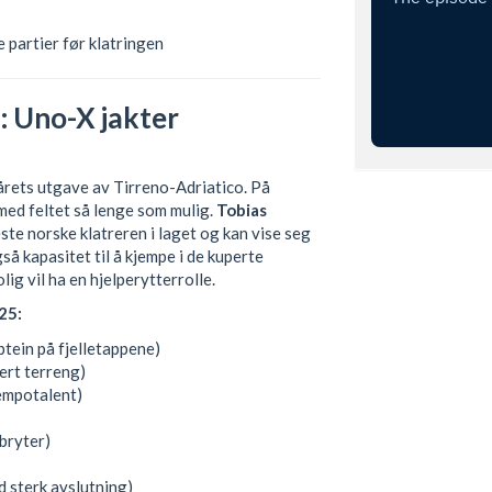
 partier før klatringen
: Uno-X jakter
 årets utgave av Tirreno-Adriatico. På
med feltet så lenge som mulig.
Tobias
ste norske klatreren i laget og kan vise seg
så kapasitet til å kjempe i de kuperte
lig vil ha en hjelperytterrolle.
25:
ptein på fjelletappene)
pert terreng)
empotalent)
tbryter)
d sterk avslutning)