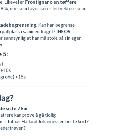
e. Likevel er
Frontignano en tøffere
à 8 %, noe som favoriserer lettvektere som
kadebegrensning
. Kan han begrense
en pallplass i sammendraget?
INEOS
er sannsynlig at han må stole på sin egen
r.
 5:
s)
 +10s
grohe) +15s
dag?
de siste 7 km
latrere kan prøve å gå tidlig
on
– Tobias Halland Johannessen beste kort?
 ledertrøyen?