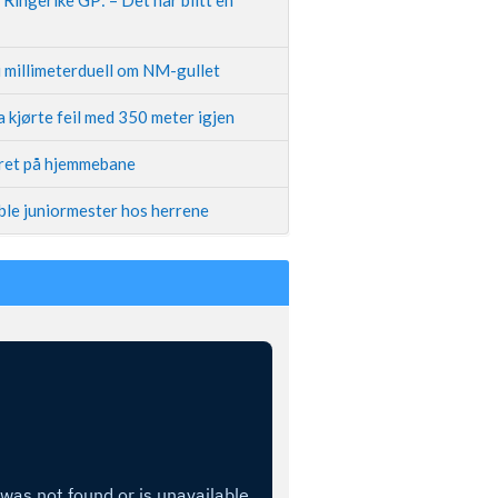
i millimeterduell om NM-gullet
 kjørte feil med 350 meter igjen
iret på hjemmebane
ble juniormester hos herrene