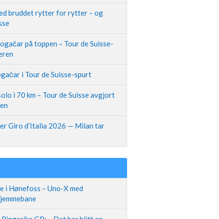
d bruddet rytter for rytter – og
sse
Pogačar på toppen – Tour de Suisse-
neren
gačar i Tour de Suisse-spurt
olo i 70 km – Tour de Suisse avgjort
pen
r Giro d’Italia 2026 — Milan tar
te i Hønefoss – Uno-X med
 hjemmebane
Ringerike GP: – Det har blitt en