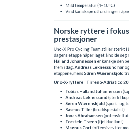
Mild temperatur (4–10°C)
Vind kan skape utfordringer i åpne
Norske ryttere i fokus
prestasjoner
Uno-X Pro Cycling Team stiller sterkt i
dagens etappe håper laget å holde seg 
Halland Johannessen
er kanskje den be
frem i dag.
Andreas Leknessund
har og
etappene, mens
Søren Wærenskjold
tro
Uno-X-ryttere i Tirreno-Adriatico 20
Tobias Halland Johannessen
(ka
Andreas Leknessund
(sterk i ku
Søren Wærenskjold
(spurt- og t
Rasmus Tiller
(bruddspesialist)
Jonas Abrahamsen
(potensiell u
Torstein Træen
(fjellduellant)
Magnus Cort
(offensiv rytter me