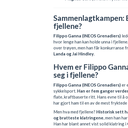
Sammenlagtkampen: Er
fjellene?
Filippo Ganna (INEOS Grenadiers)
led
hvor lenge han kan holde unna i fjellene
over trøyen, men han får konkurranse f
Landa og Jai Hindley
.
Hvem er Filippo Ganna
seg i fjellene?
Filippo Ganna (INEOS Grenadiers)
er 
sykkelsport.
Han er fem ganger verde
flate, kraftbaserte ritt. Hans evne til 
har gjort ham til en av de mest frykted
Men hva med fjellene?
Historisk sett 
og bratteste klatringene
, men han har
Han har blant annet vist solid klatring i