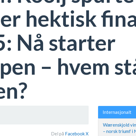
ter hektisk fina
: Nå starter
pen – hvem stå
en?
Internasjonalt
Wærenskjold vin
– norsk triumf i
Del på
Facebook
X