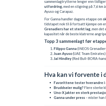
sammenlagtrytterne lenger enn tidliger
utfordring
, med en stigning på 7,6 km 
Ayuso og Carapaz.
For Ganna handler dagens etappe om
s
tidstapet nok til å fortsatt kjempe om 
Grenadiers har et sterkt lag
, men det 
kapasitet når de beste klatrerne angripe
Topp 3 sammenlagt før etappe
Filippo Ganna
(INEOS Grenadier
Juan Ayuso
(UAE Team Emirates)
Jai Hindley
(Red Bull-BORA-hans
Hva kan vi forvente i 
Favorittene tester hverandre i 
Bruddseier mulig?
Flere sterke k
Uno-X jakter en sterk prestasj
Ganna under press
– mister han