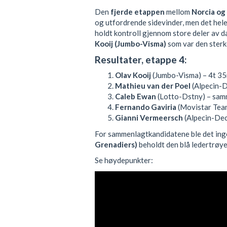
Den
fjerde etappen
mellom
Norcia og
og utfordrende sidevinder, men det hel
holdt kontroll gjennom store deler av d
Kooij (Jumbo-Visma)
som var den sterk
Resultater, etappe 4:
Olav Kooij
(Jumbo-Visma) – 4t 3
Mathieu van der Poel
(Alpecin-D
Caleb Ewan
(Lotto-Dstny) – sam
Fernando Gaviria
(Movistar Team
Gianni Vermeersch
(Alpecin-Dec
For sammenlagtkandidatene ble det ing
Grenadiers)
beholdt den blå ledertrøye
Se høydepunkter: