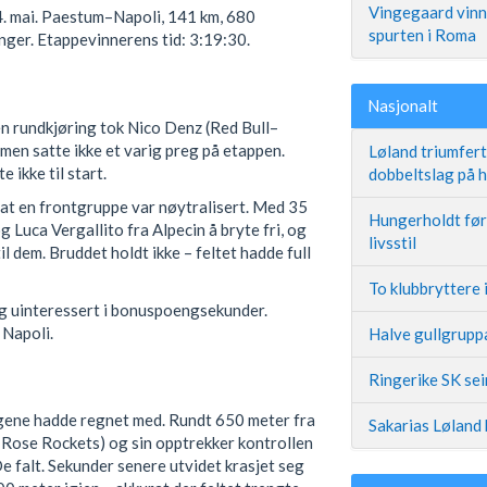
Vingegaard vinne
14. mai. Paestum–Napoli, 141 km, 680
spurten i Roma
nger. Etappevinnerens tid: 3:19:30.
Nasjonalt
en rundkjøring tok Nico Denz (Red Bull–
en satte ikke et varig preg på etappen.
Løland triumfer
 ikke til start.
dobbeltslag på
 at en frontgruppe var nøytralisert. Med 35
Hungerholdt før 
 Luca Vergallito fra Alpecin å bryte fri, og
livsstil
il dem. Bruddet holdt ikke – feltet hadde full
To klubbryttere 
g uinteressert i bonuspoengsekunder.
 Napoli.
Halve gullgruppa
Ringerike SK se
agene hadde regnet med. Rundt 650 meter fra
Sakarias Løland 
Rose Rockets) og sin opptrekker kontrollen
e falt. Sekunder senere utvidet krasjet seg