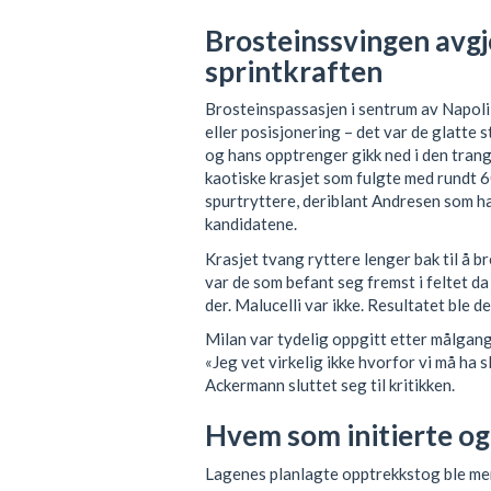
Brosteinssvingen avgj
sprintkraften
Brosteinspassasjen i sentrum av Napoli 
eller posisjonering – det var de glatte
og hans opptrenger gikk ned i den tran
kaotiske krasjet som fulgte med rundt 
spurtryttere, deriblant Andresen som h
kandidatene.
Krasjet tvang ryttere lenger bak til å b
var de som befant seg fremst i feltet da a
der. Malucelli var ikke. Resultatet ble de
Milan var tydelig oppgitt etter målgang
«Jeg vet virkelig ikke hvorfor vi må ha 
Ackermann sluttet seg til kritikken.
Hvem som initierte o
Lagenes planlagte opptrekkstog ble meni