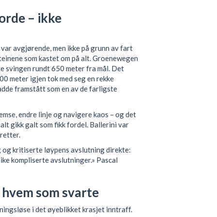
orde – ikke
var avgjørende, men ikke på grunn av fart
 steinene som kastet om på alt. Groenewegen
ge svingen rundt 650 meter fra mål. Det
600 meter igjen tok med seg en rekke
adde framstått som en av de farligste
remse, endre linje og navigere kaos – og det
lt gikk galt som fikk fordel. Ballerini var
retter.
 og kritiserte løypens avslutning direkte:
slike kompliserte avslutninger.» Pascal
g hvem som svarte
ngsløse i det øyeblikket krasjet inntraff.