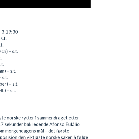
– 3:19:30
s.t.
t.
h) – s.t.
.
.t.
) – s.t.
 s.t.
er) – s.t.
) – s.t.
ste norske rytter i sammendraget etter
g 17 sekunder bak ledende Afonso Eulálio
om morgendagens mål – det første
s posisjon den viktigste norske saken å følge