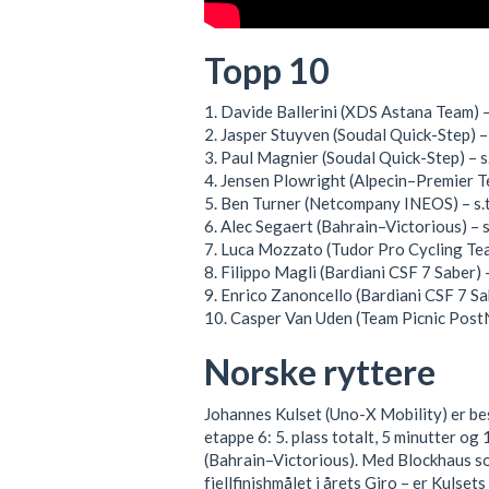
Topp 10
1. Davide Ballerini (XDS Astana Team) 
2. Jasper Stuyven (Soudal Quick-Step) – 
3. Paul Magnier (Soudal Quick-Step) – s.
4. Jensen Plowright (Alpecin–Premier Tec
5. Ben Turner (Netcompany INEOS) – s.t
6. Alec Segaert (Bahrain–Victorious) – s
7. Luca Mozzato (Tudor Pro Cycling Team
8. Filippo Magli (Bardiani CSF 7 Saber) –
9. Enrico Zanoncello (Bardiani CSF 7 Sab
10. Casper Van Uden (Team Picnic PostNL
Norske ryttere
Johannes Kulset (Uno-X Mobility) er be
etappe 6: 5. plass totalt, 5 minutter o
(Bahrain–Victorious). Med Blockhaus s
fjellfinishmålet i årets Giro – er Kulset