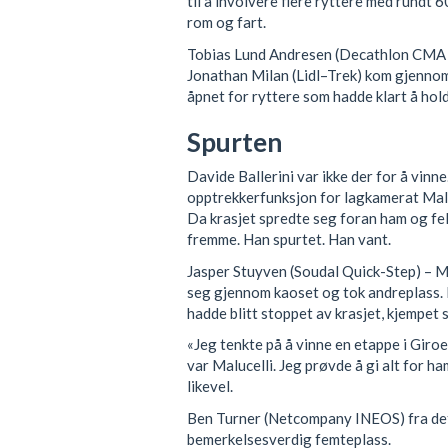
til å involvere flere ryttere med rundt 
rom og fart.
Tobias Lund Andresen (Decathlon CMA 
Jonathan Milan (Lidl–Trek) kom gjennom,
åpnet for ryttere som hadde klart å hol
Spurten
Davide Ballerini var ikke der for å vinn
opptrekkerfunksjon for lagkamerat Maluce
Da krasjet spredte seg foran ham og felt
fremme. Han spurtet. Han vant.
Jasper Stuyven (Soudal Quick-Step) – 
seg gjennom kaoset og tok andreplass.
hadde blitt stoppet av krasjet, kjempet s
«Jeg tenkte på å vinne en etappe i Giroe
var Malucelli. Jeg prøvde å gi alt for ha
likevel.
Ben Turner (Netcompany INEOS) fra det
bemerkelsesverdig femteplass.