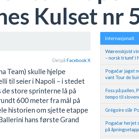
es Kulset nr 5
Internasjonalt
Wærenskjold vin
– norsk triumf i
Del på
Facebook
X
na Team) skulle hjelpe
Pogačar jaget ne
vant Tour de Sui
 til seier i Napoli – i stedet
 de store sprinterne lå på
Foss på pallen, 
tempo til slove
rundt 600 meter fra mål på
le historien om sjette etappe
Grégoire slår Po
 Ballerini hans første Grand
Pogačar herjet s
på åpningsetap