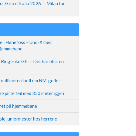
r Giro d’Italia 2026 — Milan tar
te i Hønefoss – Uno-X med
 hjemmebane
Ringerike GP: – Det har blitt en
i millimeterduell om NM-gullet
 kjørte feil med 350 meter igjen
iret på hjemmebane
ble juniormester hos herrene