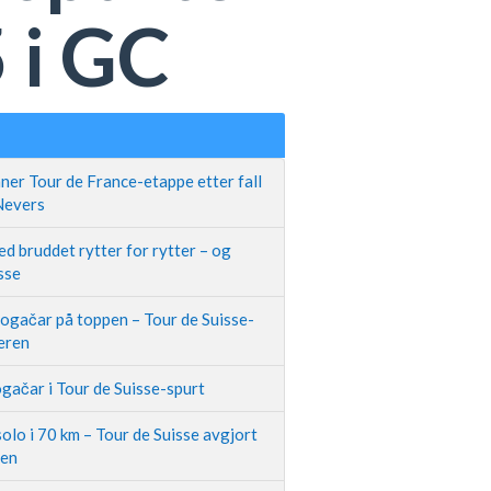
 i GC
ner Tour de France-etappe etter fall
 Nevers
d bruddet rytter for rytter – og
sse
Pogačar på toppen – Tour de Suisse-
neren
gačar i Tour de Suisse-spurt
olo i 70 km – Tour de Suisse avgjort
pen