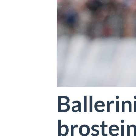
Ballerin
brostei