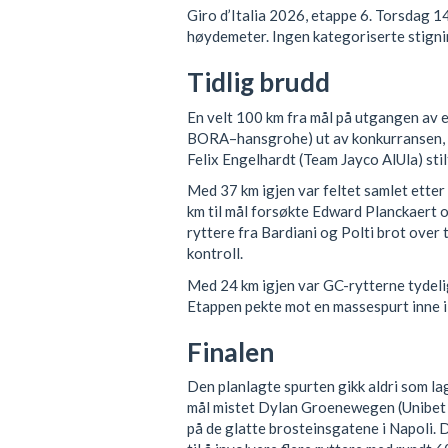
Giro d’Italia 2026, etappe 6. Torsdag 
høydemeter. Ingen kategoriserte stigni
Tidlig brudd
En velt 100 km fra mål på utgangen av 
BORA–hansgrohe) ut av konkurransen, m
Felix Engelhardt (Team Jayco AlUla) stilte
Med 37 km igjen var feltet samlet etter
km til mål forsøkte Edward Planckaert og
ryttere fra Bardiani og Polti brot over t
kontroll.
Med 24 km igjen var GC-rytterne tydeli
Etappen pekte mot en massespurt inne i
Finalen
Den planlagte spurten gikk aldri som l
mål mistet Dylan Groenewegen (Unibet 
på de glatte brosteinsgatene i Napoli. D