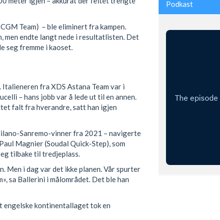
600 meter igjen – akkurat der feltet trengte
Podkast
CGM Team) – ble eliminert fra kampen.
 men endte langt nede i resultatlisten. Det
de seg fremme i kaoset.
e. Italieneren fra XDS Astana Team var i
lli – hans jobb var å lede ut til en annen.
et falt fra hverandre, satt han igjen
Milano-Sanremo-vinner fra 2021 – navigerte
 Paul Magnier (Soudal Quick-Step), som
eg tilbake til tredjeplass.
n. Men i dag var det ikke planen. Vår spurter
m», sa Ballerini i målområdet. Det ble han
 engelske kontinentallaget tok en