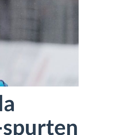
da
-spurten