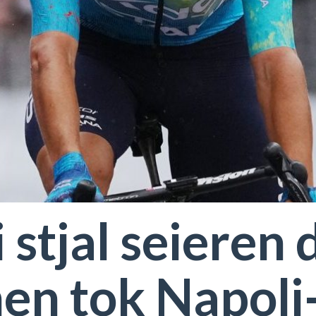
i stjal seieren 
nen tok Napoli