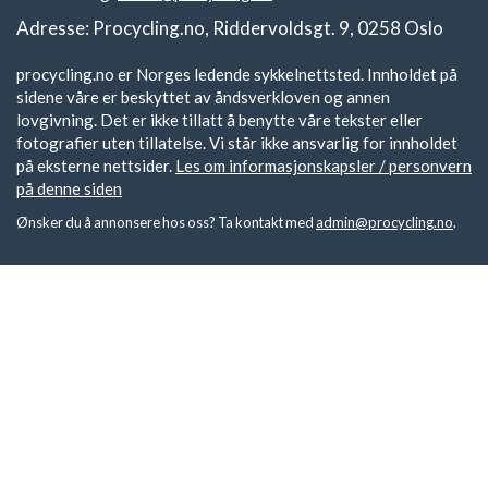
Adresse: Procycling.no, Riddervoldsgt. 9, 0258 Oslo
procycling.no er Norges ledende sykkelnettsted. Innholdet på
sidene våre er beskyttet av åndsverkloven og annen
lovgivning. Det er ikke tillatt å benytte våre tekster eller
fotografier uten tillatelse. Vi står ikke ansvarlig for innholdet
på eksterne nettsider.
Les om informasjonskapsler / personvern
på denne siden
Ønsker du å annonsere hos oss? Ta kontakt med
admin@procycling.no
.