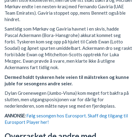
Mørkøv endte i en nesten-krasj med Fernando Gaviria (UAE
Team Emirates). Gaviria stoppet opp, mens Bennett også ble
hindret.
Samtidig som Mørkøv og Gaviria havnet i en skvis, hadde
Pascal Ackermann (Bora-Hansgrohe) akkurat kommet seg
forbi. Tyskeren kom seg opp på hjulet til Caleb Ewan (Lotto
Soudal) og åpnet spurten umiddelbart. Ackermann dro seg raskt
forbi både Ewan og Mitchelton-Scotts opptrekk for Luka
Mezgec. Ewan prøvde å svare, men klarte ikke å utligne
Ackermanns fart tidlig nok.
Dermed holdt tyskeren hele veien til målstreken og kunne
juble for sesongens andre seier.
Dylan Groenewegen (Jumbo-Visma) kom meget fort bakfra på
slutten, men utgangsposisjonen var for dårlig for
nederlenderen, som måtte nøye seg med en fjerdeplass.
ANNONSE:
Følg sesongen hos Eurosport. Skaff deg tilgang til
Eurosport Player her!
Overrasket de andre med