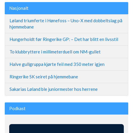
Nasjonalt
Løland triumferte i Hønefoss – Uno-X med dobbeltslag på
hjemmebane
Hungerholdt før Ringerike GP: – Det har blitt en livsstil
To klubbryttere i millimeterduell om NM-gullet
Halve gullgruppa kjørte feil med 350 meter igjen
Ringerike SK seiret på hjemmebane
Sakarias Løland ble juniormester hos herrene
Podkast