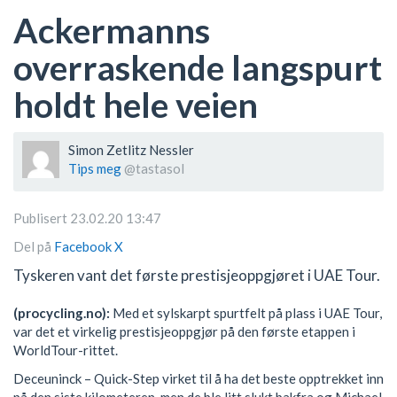
Ackermanns
overraskende langspurt
holdt hele veien
Simon Zetlitz Nessler
Tips meg
@tastasol
Publisert 23.02.20 13:47
Del på
Facebook
X
Tyskeren vant det første prestisjeoppgjøret i UAE Tour.
(procycling.no):
Med et sylskarpt spurtfelt på plass i UAE Tour,
var det et virkelig prestisjeoppgjør på den første etappen i
WorldTour-rittet.
Deceuninck – Quick-Step virket til å ha det beste opptrekket inn
på den siste kilometeren, men de ble litt slukt bakfra og Michael