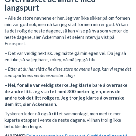
langspurt
– Alle de store navnene er her. Jeg var ikke sikker på om formen
min var god nok, men nå kan jeg si at formen min er god. Vi kan
ta det rolig de neste dagene, så kan vi se på hva som venter de
neste dagene, sier Ackermann i et seiersintervju vist på
Eurosport.
– Det var veldig hektisk. Jeg måtte gå min egen vei. Da jeg så
en luke, så sa jeg bare, «okey, nå må jeg gå til».
– Etter at du har slått alle disse store navnene i dag, kan vi regne det
som spurterens verdenesmester i dag?
– Nei, for alle var veldig sterke. Jeg klarte bare å overraske
de andre litt. Jeg startet med 300 meter igjen, mens de
andre tok det litt roligere. Jeg tror jeg klarte å overraske
dem litt, sier Ackermann.
Tyskeren leder nå også rittet sammenlagt, men med to mer
kuperte etapper i vente de neste dagene, vil han trolig ikke
beholde den lenge.
ANNONSE:
Følg sesongen hos Eurosport. Skaff deg tilgang til