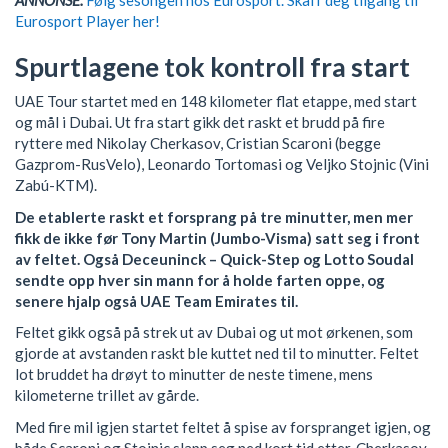
Eurosport Player her!
Spurtlagene tok kontroll fra start
UAE Tour startet med en 148 kilometer flat etappe, med start
og mål i Dubai. Ut fra start gikk det raskt et brudd på fire
ryttere med Nikolay Cherkasov, Cristian Scaroni (begge
Gazprom-RusVelo), Leonardo Tortomasi og Veljko Stojnic (Vini
Zabú-KTM).
De etablerte raskt et forsprang på tre minutter, men mer
fikk de ikke før Tony Martin (Jumbo-Visma) satt seg i front
av feltet. Også Deceuninck – Quick-Step og Lotto Soudal
sendte opp hver sin mann for å holde farten oppe, og
senere hjalp også UAE Team Emirates til.
Feltet gikk også på strek ut av Dubai og ut mot ørkenen, som
gjorde at avstanden raskt ble kuttet ned til to minutter. Feltet
lot bruddet ha drøyt to minutter de neste timene, mens
kilometerne trillet av gårde.
Med fire mil igjen startet feltet å spise av forspranget igjen, og
både Scaroni og Stojnic slapp seg ned kort tid etter. Cherkasov