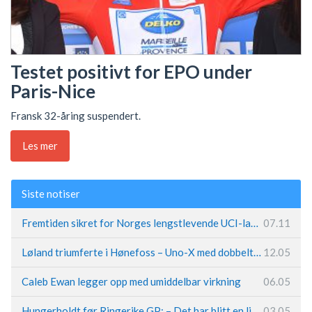
Testet positivt for EPO under
Paris-Nice
Fransk 32-åring suspendert.
Les mer
Siste notiser
Fremtiden sikret for Norges lengstlevende UCI-lag – Kristoff trer inn i sentral rolle
07.11
Løland triumferte i Hønefoss – Uno-X med dobbeltslag på hjemmebane
12.05
Caleb Ewan legger opp med umiddelbar virkning
06.05
Hungerholdt før Ringerike GP: – Det har blitt en livsstil
03.05