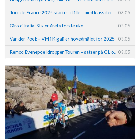
Tour de France 2025 starter i Lille – med klassikerpreg
03.05
Giro d’Italia: Slik er årets første uke
03.05
Van der Poel: – VM i Kigali er hovedmålet for 2025
03.05
Remco Evenepoel dropper Touren – satser på OL og Vueltaen
03.05