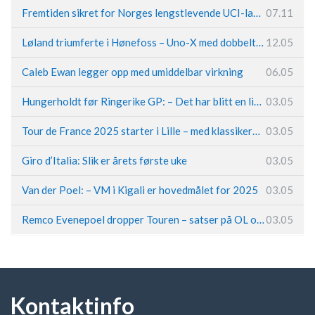
Fremtiden sikret for Norges lengstlevende UCI-lag – Kristoff trer inn i sentral rolle
07.11
Løland triumferte i Hønefoss – Uno-X med dobbeltslag på hjemmebane
12.05
Caleb Ewan legger opp med umiddelbar virkning
06.05
Hungerholdt før Ringerike GP: – Det har blitt en livsstil
03.05
Tour de France 2025 starter i Lille – med klassikerpreg
03.05
Giro d’Italia: Slik er årets første uke
03.05
Van der Poel: – VM i Kigali er hovedmålet for 2025
03.05
Remco Evenepoel dropper Touren – satser på OL og Vueltaen
03.05
Kontaktinfo