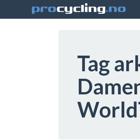
Tag ar
Dame
World