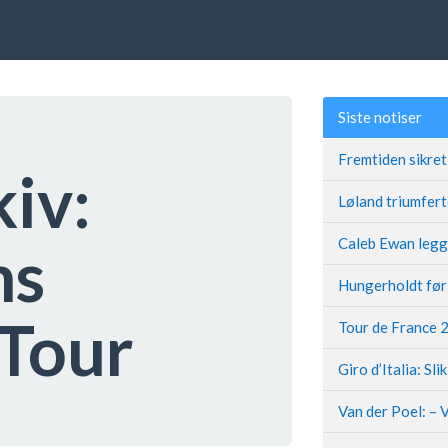
Siste notiser
kiv:
ns
Tour
Giro d’Italia: Sli