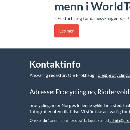
menn i World
– Et stort steg for damesyklingen, sier
Les mer
Kontaktinfo
Ansvarlig redaktør: Ole Brokhaug |
ole@procycling.
Adresse: Procycling.no, Riddervold
procycling.no er Norges ledende sykkelnettsted. Innh
fotografier uten tillatelse. Vi står ikke ansvarlig fo
Ønsker du å annonsere hos oss? Ta kontakt med
admin@proc