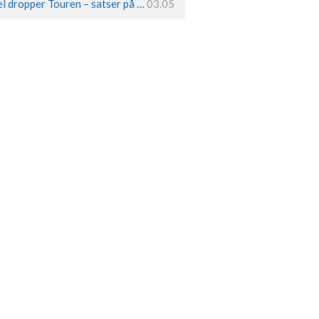
Remco Evenepoel dropper Touren – satser på OL og Vueltaen
03.05