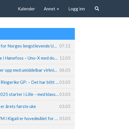
Kalender
Annet
Logg inn
Søk
Fremtiden sikret for Norges lengstlevende UCI-lag – Kristoff trer inn i sentral rolle
07.11
Løland triumferte i Hønefoss – Uno-X med dobbeltslag på hjemmebane
12.05
Caleb Ewan legger opp med umiddelbar virkning
06.05
Hungerholdt før Ringerike GP: – Det har blitt en livsstil
03.05
Tour de France 2025 starter i Lille – med klassikerpreg
03.05
k er årets første uke
03.05
Van der Poel: – VM i Kigali er hovedmålet for 2025
03.05