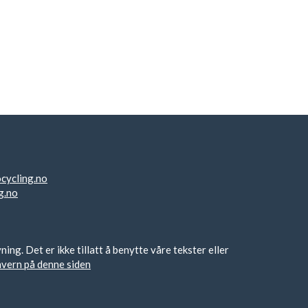
cycling.no
g.no
g. Det er ikke tillatt å benytte våre tekster eller
nvern på denne siden