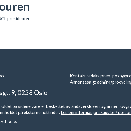
Touren
 UCI-presidenten.
no
Kontakt redaksjonen:
post@pro
Annonsesalg:
admin@procyclin
sgt. 9, 0258 Oslo
oldet på sidene våre er beskyttet av åndsverkloven og annen lovgivnin
r innholdet på eksterne nettsider.
Les om informasjonskapsler / perso
ycling.no
.