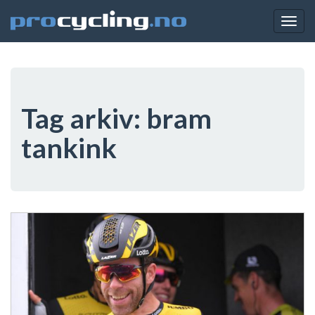
Togg
navig
Tag arkiv:
bram
tankink