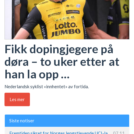
Fikk dopingjegere på
døra – to uker etter at
han la opp …
Nederlandsk syklist «innhentet» av fortida.
Les mer
Siste notiser
Fremtiden sikret for Norges lengstlevende UCI-lag – Kristoff trer inn i sentral rolle
07.11