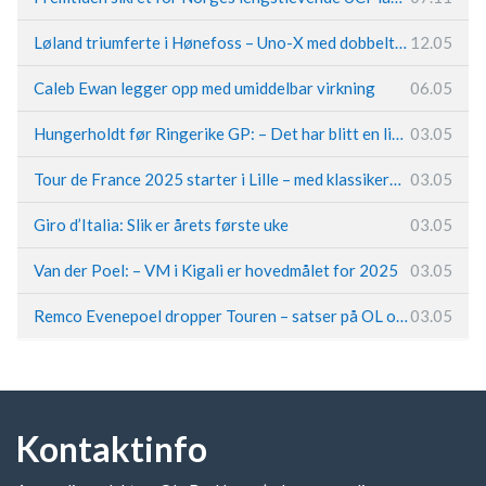
Løland triumferte i Hønefoss – Uno-X med dobbeltslag på hjemmebane
12.05
Caleb Ewan legger opp med umiddelbar virkning
06.05
Hungerholdt før Ringerike GP: – Det har blitt en livsstil
03.05
Tour de France 2025 starter i Lille – med klassikerpreg
03.05
Giro d’Italia: Slik er årets første uke
03.05
Van der Poel: – VM i Kigali er hovedmålet for 2025
03.05
Remco Evenepoel dropper Touren – satser på OL og Vueltaen
03.05
Kontaktinfo