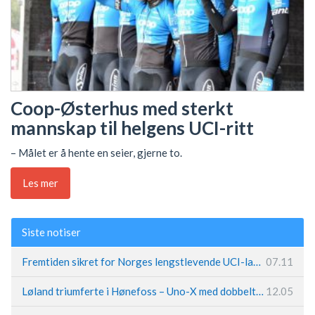
Coop-Østerhus med sterkt
mannskap til helgens UCI-ritt
– Målet er å hente en seier, gjerne to.
Les mer
Siste notiser
Fremtiden sikret for Norges lengstlevende UCI-lag – Kristoff trer inn i sentral rolle
07.11
Løland triumferte i Hønefoss – Uno-X med dobbeltslag på hjemmebane
12.05