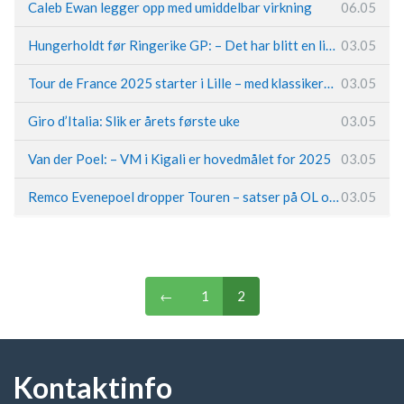
Caleb Ewan legger opp med umiddelbar virkning
06.05
Hungerholdt før Ringerike GP: – Det har blitt en livsstil
03.05
Tour de France 2025 starter i Lille – med klassikerpreg
03.05
Giro d’Italia: Slik er årets første uke
03.05
Van der Poel: – VM i Kigali er hovedmålet for 2025
03.05
Remco Evenepoel dropper Touren – satser på OL og Vueltaen
03.05
←
1
2
Kontaktinfo