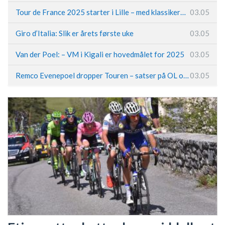
Tour de France 2025 starter i Lille – med klassikerpreg
03.05
Giro d’Italia: Slik er årets første uke
03.05
Van der Poel: – VM i Kigali er hovedmålet for 2025
03.05
Remco Evenepoel dropper Touren – satser på OL og Vueltaen
03.05