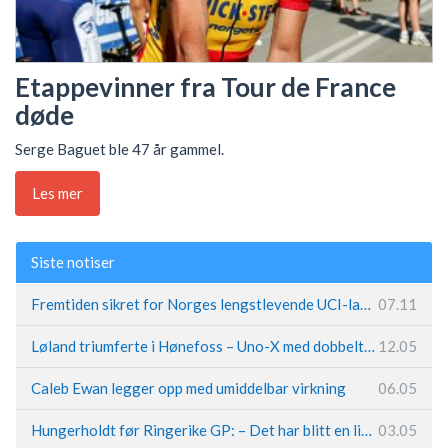
Etappevinner fra Tour de France
døde
Serge Baguet ble 47 år gammel.
Les mer
Siste notiser
Fremtiden sikret for Norges lengstlevende UCI-lag – Kristoff trer inn i sentral rolle
07.11
Løland triumferte i Hønefoss – Uno-X med dobbeltslag på hjemmebane
12.05
Caleb Ewan legger opp med umiddelbar virkning
06.05
Hungerholdt før Ringerike GP: – Det har blitt en livsstil
03.05