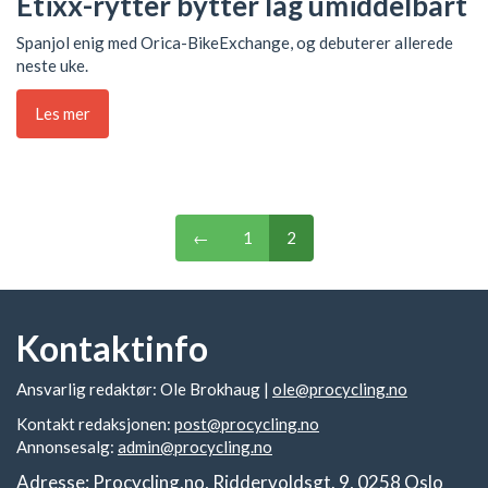
Etixx-rytter bytter lag umiddelbart
Spanjol enig med Orica-BikeExchange, og debuterer allerede
neste uke.
Les mer
←
1
2
Kontaktinfo
Ansvarlig redaktør: Ole Brokhaug |
ole@procycling.no
Kontakt redaksjonen:
post@procycling.no
Annonsesalg:
admin@procycling.no
Adresse: Procycling.no, Riddervoldsgt. 9, 0258 Oslo